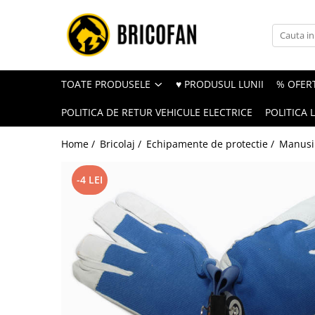
Toate Produsele
Vehicule electrice
TOATE PRODUSELE
♥ PRODUSUL LUNII
% OFERT
Atv
POLITICA DE RETUR VEHICULE ELECTRICE
POLITICA 
Cu permis
Fără permis
Home /
Bricolaj /
Echipamente de protectie /
Manusi 
Masini electrice
-4 LEI
Motocross
Piese de schimb vehicule electrice
Scutere electrice
Scutere pe benzina
Tricicluri cargo fara permis
Tricicluri persoane
Trotinete electrice