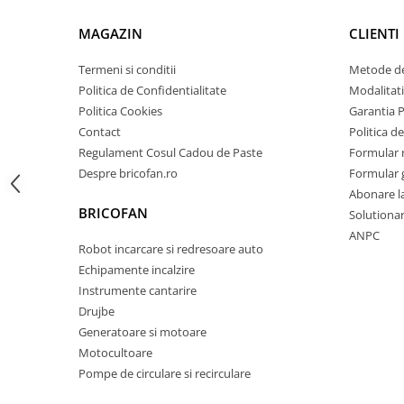
Zdrobitoare si teascuri
MAGAZIN
CLIENTI
Teascuri
Termeni si conditii
Metode de
Zdrobitoare electrice
Politica de Confidentialitate
Modalitati
Zdrobitoare electrice & manuale
Politica Cookies
Garantia 
Zdrobitoare manuale
Contact
Politica de
Masini de cusut si accesorii
Regulament Cosul Cadou de Paste
Formular 
Articole antidaunatori gradina
Despre bricofan.ro
Formular 
Abonare l
Sere si solarii
BRICOFAN
Solutionare
Suflante si aspiratoare exterior
ANPC
Robot incarcare si redresoare auto
Unelte altoit
Echipamente incalzire
Unelte manuale de gradina -
Instrumente cantarire
Stropitori
Drujbe
Generatoare si motoare
Folie si plase pt plante
Motocultoare
Masini de maturat manuale
Pompe de circulare si recirculare
Masini batut stalpi