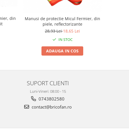
ier, din
Manusi de protectie Micul Fermier, din
Man
it
piele, reflectorizante
ro
28,93 Lei
18,65 Lei
IN STOC
ADAUGA IN COS
SUPORT CLIENTI
Luni-Vineri: 08:00 - 15
0743802580
contact@bricofan.ro