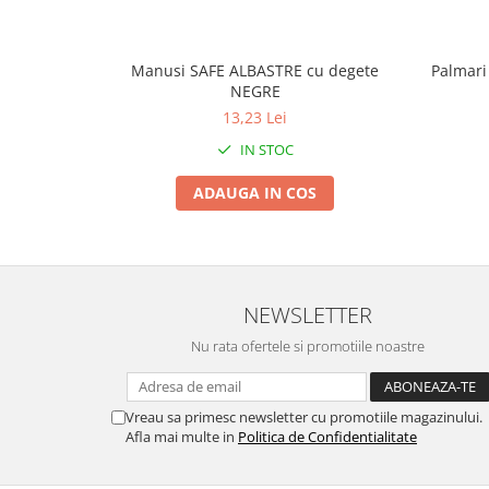
Tractoraș de tuns gazonul
Zootehnie
Incubatoare, oparitoare si
Manusi SAFE ALBASTRE cu degete
Palmari
deplumatoare
NEGRE
13,23 Lei
Echipamente pentru animale
Aparate de tuns animale
IN STOC
Piese si accesorii aparate de tuns
ADAUGA IN COS
animale
Tarcuri animale
Semanatori
Masini batut stalpi si accesorii
NEWSLETTER
Roabe & accesorii
Nu rata ofertele si promotiile noastre
Casute gradina si cutii depozitare
Mobilier gradina
Vreau sa primesc newsletter cu promotiile magazinului.
Corturi, Prelate si plase de
Afla mai multe in
Politica de Confidentialitate
umbrire
Lopeti zapada