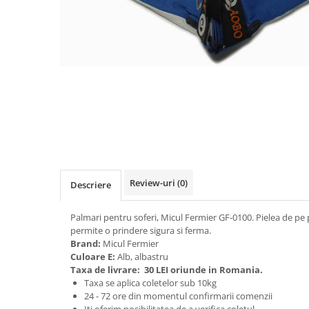
Biciclete, trotinete, triciclete
Biciclete electrice
Triciclete
Gradina
Motoburghie si accesorii
Accesorii motoburghie
Motoburghie
Drujbe, fierastraie electrice
Drujbe pe benzina
Review-uri
(0)
Descriere
Drujbe cu acumulator
Consumabile drujbe, fierastraie
Palmari pentru soferi, Micul Fermier GF-0100. Pielea de pe 
electrice
permite o prindere sigura si ferma.
Drujbe electrice
Brand:
Micul Fermier
Culoare E:
Alb, albastru
Unelte electrice busteni
Taxa de livrare:
30 LEI oriunde in Romania.
Mori cereale si batoze porumb
Taxa se aplica coletelor sub 10kg
24 - 72 ore din momentul confirmarii comenzii
Batoze - mori desfacat porumb
Iti oferim posibilitatea de a
verifica coletul