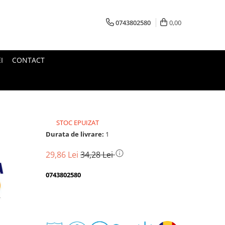
0743802580
0,00
I
CONTACT
STOC EPUIZAT
Durata de livrare:
1
29,86 Lei
34,28 Lei
0743802580
Transport
gratuit
Perioada
Magazin
De
Garantie
Deschidere
Retur
Romanesc
la
Suport
2
colet
In
a
Cele