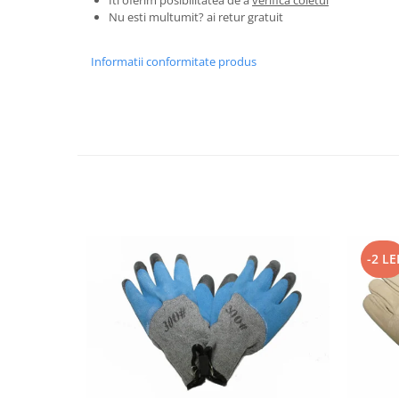
Granulatoare
Nu esti multumit? ai retur gratuit
Mori pentru cereale
Mori pentru fructe si legume
Informatii conformitate produs
Mori pentru furaje
Mori pentru furaje si resturi
vegetale
Motoare granulatoare
Piese si accesorii mori
Tocatoare furaje si crengi
Tocatoare furaje
Consumabile si acesorii tocatoare
-2 LE
Tocatoare crengi
Motocoase, Trimmere si Masini de
tuns gazon
Motocositori cu motoare 2T
Trimmere electrice
Masini de tuns gazon pe benzina