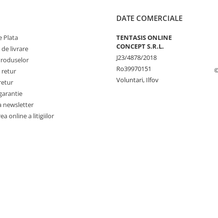
DATE COMERCIALE
 Plata
TENTASIS ONLINE
CONCEPT S.R.L.
 de livrare
J23/4878/2018
Produselor
Ro39970151
©
 retur
Voluntari, Ilfov
retur
garantie
a newsletter
a online a litigiilor