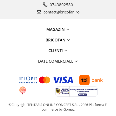
Proiectoare & lampi de lucru
0743802580
Veioze si Lampi
contact@bricofan.ro
Cantarire
Cantare comerciale
MAGAZIN
Cantare Corporale
Aparate de spalat cu presiune si
BRICOFAN
accesorii
CLIENTI
Accesorii aparatele de spalat cu
presiune
DATE COMERCIALE
Aparate de spalat cu presiune
Instalatii sanitare
Articole si accesorii pentru baie
Baterii baie
Baterii bucatarie
Baterii cada
Baterii electrice
©Copyright TENTASIS ONLINE CONCEPT S.R.L. 2026
Platforma E-
commerce by Gomag
Baterii lavoar