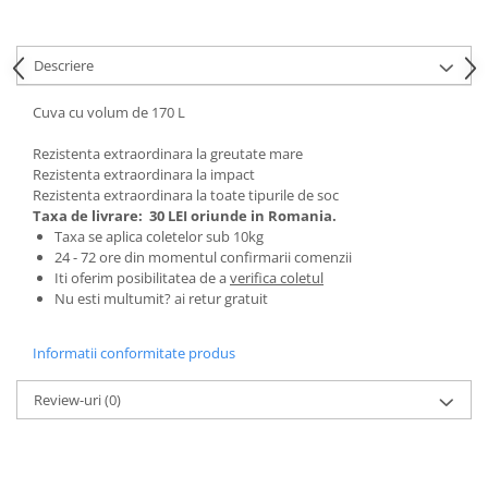
Tractoraș de tuns gazonul
Zootehnie
Descriere
Incubatoare, oparitoare si
deplumatoare
Cuva cu volum de 170 L
Echipamente pentru animale
Aparate de tuns animale
Rezistenta extraordinara la greutate mare
Piese si accesorii aparate de tuns
Rezistenta extraordinara la impact
Rezistenta extraordinara la toate tipurile de soc
animale
Taxa de livrare:
30 LEI oriunde in Romania.
Tarcuri animale
Taxa se aplica coletelor sub 10kg
Semanatori
24 - 72 ore din momentul confirmarii comenzii
Iti oferim posibilitatea de a
verifica coletul
Masini batut stalpi si accesorii
Nu esti multumit? ai retur gratuit
Roabe & accesorii
Informatii conformitate produs
Casute gradina si cutii depozitare
Mobilier gradina
Review-uri
(0)
Corturi, Prelate si plase de
umbrire
Lopeti zapada