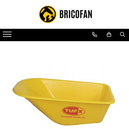
Toate Produsele
Vehicule electrice
Atv
Cu permis
Fără permis
Masini electrice
Motocross
Piese de schimb vehicule electrice
Scutere electrice
Scutere pe benzina
Tricicluri cargo fara permis
Tricicluri persoane
Trotinete electrice