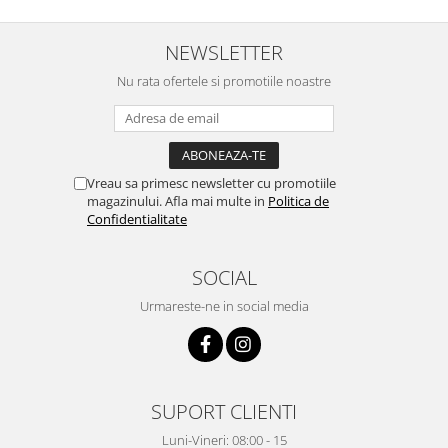
Pentru Casa si Camping
Aragaze, plite, piese butelii de
NEWSLETTER
voiaj
Nu rata ofertele si promotiile noastre
Accesorii aragaze & butelii
Butelii
Gratare
Pirostrii si accesorii pentru gatit
Vreau sa primesc newsletter cu promotiile
Plite & aragaze
magazinului. Afla mai multe in
Politica de
Confidentialitate
Iluminat & electrice
Prelungitoare & cabluri electrice
SOCIAL
Becuri
Coliere plastic
Urmareste-ne in social media
Conectori/doze
Corpuri de iluminat
Lampi solare
SUPORT CLIENTI
Lanterne
Lumina de crestere pentru plante
Luni-Vineri: 08:00 - 15