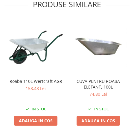
PRODUSE SIMILARE
Zdrobitoare si teascuri
Teascuri
Zdrobitoare electrice
Zdrobitoare electrice & manuale
Zdrobitoare manuale
Masini de cusut si accesorii
Articole antidaunatori gradina
Sere si solarii
Suflante si aspiratoare exterior
Roaba 110L Wertcraft AGR
CUVA PENTRU ROABA
Unelte altoit
ELEFANT, 100L
158,48 Lei
Unelte manuale de gradina -
74,80 Lei
Stropitori
IN STOC
IN STOC
Folie si plase pt plante
Masini de maturat manuale
ADAUGA IN COS
ADAUGA IN COS
Masini batut stalpi