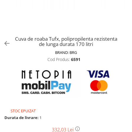
Biciclete, trotinete, triciclete
Biciclete electrice
Triciclete
Gradina
Cuva de roaba Tufx, polipropilenta rezistenta
Motoburghie si accesorii
de lunga durata 170 litri
Accesorii motoburghie
BRAND:
BRG
Motoburghie
Cod Produs:
6591
Drujbe, fierastraie electrice
Drujbe pe benzina
Drujbe cu acumulator
Consumabile drujbe, fierastraie
electrice
Drujbe electrice
STOC EPUIZAT
Unelte electrice busteni
Durata de livrare:
1
Mori cereale si batoze porumb
Batoze - mori desfacat porumb
332,03 Lei