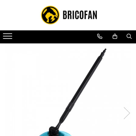
Toate Produsele
Vehicule electrice
Atv
Cu permis
Fără permis
Masini electrice
Motocross
Piese de schimb vehicule electrice
Scutere electrice
Scutere pe benzina
Tricicluri cargo fara permis
Tricicluri persoane
Trotinete electrice