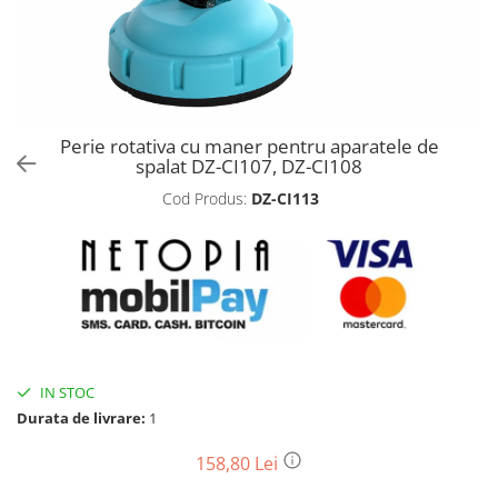
Biciclete, trotinete, triciclete
Biciclete electrice
Triciclete
Gradina
Perie rotativa cu maner pentru aparatele de
Motoburghie si accesorii
spalat DZ-CI107, DZ-CI108
Accesorii motoburghie
Cod Produs:
DZ-CI113
Motoburghie
Drujbe, fierastraie electrice
Drujbe pe benzina
Drujbe cu acumulator
Consumabile drujbe, fierastraie
electrice
Drujbe electrice
IN STOC
Durata de livrare:
1
Unelte electrice busteni
Mori cereale si batoze porumb
158,80 Lei
Batoze - mori desfacat porumb