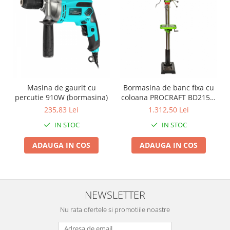
Proiectoare & lampi de lucru
Veioze si Lampi
Cantarire
Cantare comerciale
Cantare Corporale
Aparate de spalat cu presiune si
accesorii
Masina de gaurit cu
Bormasina de banc fixa cu
percutie 910W (bormasina)
coloana PROCRAFT BD2150,
Accesorii aparatele de spalat cu
750 W, 180-2770 rot/min
235,83 Lei
1.312,50 Lei
presiune
Aparate de spalat cu presiune
IN STOC
IN STOC
Instalatii sanitare
ADAUGA IN COS
ADAUGA IN COS
Articole si accesorii pentru baie
Baterii baie
Baterii bucatarie
NEWSLETTER
Baterii cada
Baterii electrice
Nu rata ofertele si promotiile noastre
Baterii lavoar