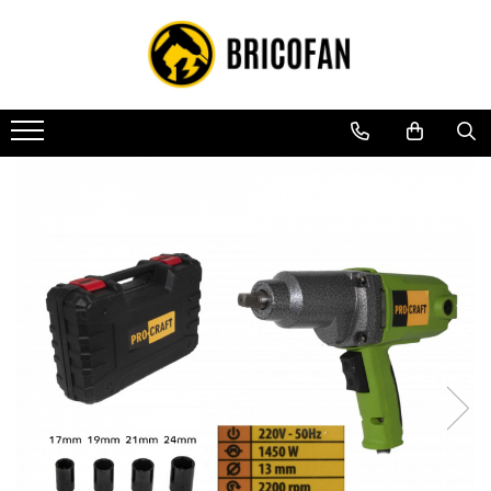
Toate Produsele
Vehicule electrice
Atv
Cu permis
Fără permis
Masini electrice
Motocross
Piese de schimb vehicule electrice
Scutere electrice
Scutere pe benzina
Tricicluri cargo fara permis
Tricicluri persoane
Trotinete electrice