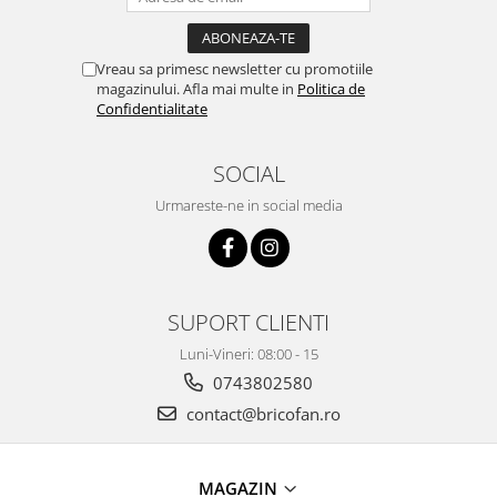
Chiuvete bucatarie compozit
Chiuvete inox
Coloane de dus
Vreau sa primesc newsletter cu promotiile
magazinului. Afla mai multe in
Politica de
Robineti
Confidentialitate
Scari
Tapet 3D Autoadeziv
SOCIAL
Climatizare si echipamente de
Urmareste-ne in social media
incalzire
Aere conditionate
Echipamente pt incalzire
Panouri solare
SUPORT CLIENTI
Paturi electrice cu incalzire
Luni-Vineri: 08:00 - 15
Sobe pe lemne
0743802580
Umidificatoare
contact@bricofan.ro
Ventilatoare
Kituri de siguranta si supravietuire
Kit-uri siguranta auto
MAGAZIN