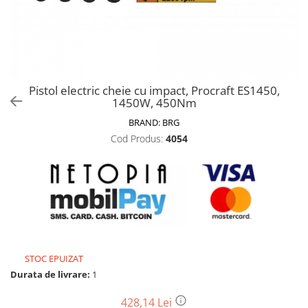
Biciclete, trotinete, triciclete
Biciclete electrice
Triciclete
Gradina
Pistol electric cheie cu impact, Procraft ES1450,
Motoburghie si accesorii
1450W, 450Nm
Accesorii motoburghie
BRAND:
BRG
Motoburghie
Cod Produs:
4054
Drujbe, fierastraie electrice
Drujbe pe benzina
Drujbe cu acumulator
Consumabile drujbe, fierastraie
electrice
Drujbe electrice
STOC EPUIZAT
Unelte electrice busteni
Durata de livrare:
1
Mori cereale si batoze porumb
Batoze - mori desfacat porumb
428,14 Lei