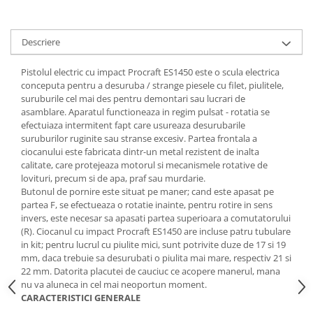
Tractoraș de tuns gazonul
Zootehnie
Descriere
Incubatoare, oparitoare si
deplumatoare
Pistolul electric cu impact Procraft ES1450
este o scula electrica
Echipamente pentru animale
conceputa pentru a desuruba / strange piesele cu filet, piulitele,
Aparate de tuns animale
suruburile cel mai des pentru demontari sau lucrari de
Piese si accesorii aparate de tuns
asamblare. Aparatul functioneaza in regim pulsat - rotatia se
efectuiaza intermitent fapt care usureaza desurubarile
animale
suruburilor ruginite sau stranse excesiv. Partea frontala a
Tarcuri animale
ciocanului este fabricata dintr-un metal rezistent de inalta
Semanatori
calitate, care protejeaza motorul si mecanismele rotative de
lovituri, precum si de apa, praf sau murdarie.
Masini batut stalpi si accesorii
Butonul de pornire este situat pe maner; cand este apasat pe
partea F, se efectueaza o rotatie inainte, pentru rotire in sens
Roabe & accesorii
invers, este necesar sa apasati partea superioara a comutatorului
Casute gradina si cutii depozitare
(R). Ciocanul cu impact Procraft ES1450
are incluse patru tubulare
in kit
; pentru lucrul cu piulite mici, sunt potrivite duze de 17 si 19
Mobilier gradina
mm, daca trebuie sa desurubati o piulita mai mare, respectiv 21 si
Corturi, Prelate si plase de
22 mm. Datorita placutei de cauciuc ce acopere manerul, mana
umbrire
nu va aluneca in cel mai neoportun moment.
CARACTERISTICI GENERALE
Lopeti zapada