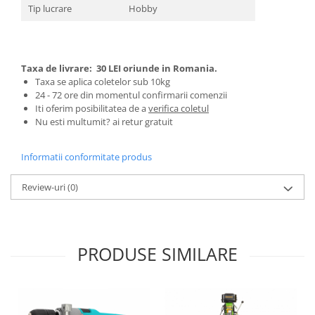
Tip lucrare
Hobby
Pentru Casa si Camping
Aragaze, plite, piese butelii de
voiaj
Accesorii aragaze & butelii
Taxa de livrare:
30 LEI oriunde in Romania.
Butelii
Taxa se aplica coletelor sub 10kg
24 - 72 ore din momentul confirmarii comenzii
Gratare
Iti oferim posibilitatea de a
verifica coletul
Pirostrii si accesorii pentru gatit
Nu esti multumit? ai retur gratuit
Plite & aragaze
Iluminat & electrice
Informatii conformitate produs
Prelungitoare & cabluri electrice
Review-uri
(0)
Becuri
Coliere plastic
Conectori/doze
PRODUSE SIMILARE
Corpuri de iluminat
Lampi solare
Lanterne
Lumina de crestere pentru plante