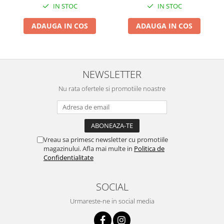
IN STOC
IN STOC
Pentru Casa si Camping
Aragaze, plite, piese butelii de
ADAUGA IN COS
ADAUGA IN COS
voiaj
Accesorii aragaze & butelii
Butelii
Gratare
NEWSLETTER
Pirostrii si accesorii pentru gatit
Nu rata ofertele si promotiile noastre
Plite & aragaze
Iluminat & electrice
Prelungitoare & cabluri electrice
Becuri
Vreau sa primesc newsletter cu promotiile
magazinului. Afla mai multe in
Politica de
Coliere plastic
Confidentialitate
Conectori/doze
Corpuri de iluminat
SOCIAL
Lampi solare
Urmareste-ne in social media
Lanterne
Lumina de crestere pentru plante