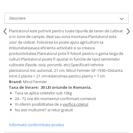
Tractoraș de tuns gazonul
Zootehnie
Descriere
Incubatoare, oparitoare si
deplumatoare
Plantatorul este potrivit pentru toate tipurile de teren de cultivat
Echipamente pentru animale
si in zone de campie, deal sau zona montana.Plantatorul este
Aparate de tuns animale
usor de utilizat. Folosirea lui poate ajuta agricultorii sa
Piese si accesorii aparate de tuns
imbunatateasaca eficienta activitatii si sa creasca
animale
productivitatea.Plantatorul pote fi folosit pentru o gama larga de
culturi.Plantatorul poate fi ajustat in functie de tipul semintelor
Tarcuri animale
cultivate (fasole, soia, porumb, etc).Specificatii tehnice
Semanatori
plantatorul mic automat, 21 cm, Micul Fermier GF-1936:•Distanta
intre 2 plante = 21 cm•Adancimea pentru planta = 7 cm
Masini batut stalpi si accesorii
Brand:
Micul Fermier
Roabe & accesorii
Taxa de livrare:
30 LEI oriunde in Romania.
Taxa se aplica coletelor sub 10kg
Casute gradina si cutii depozitare
24 - 72 ore din momentul confirmarii comenzii
Iti oferim posibilitatea de a
verifica coletul
Mobilier gradina
Nu esti multumit? ai retur gratuit
Corturi, Prelate si plase de
umbrire
Informatii conformitate produs
Lopeti zapada