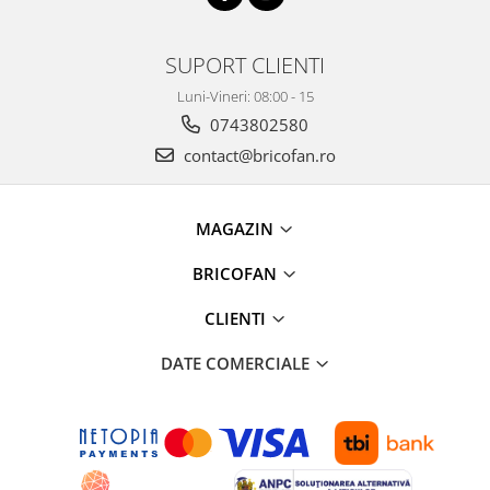
Proiectoare & lampi de lucru
Veioze si Lampi
SUPORT CLIENTI
Cantarire
Luni-Vineri: 08:00 - 15
Cantare comerciale
0743802580
Cantare Corporale
contact@bricofan.ro
Aparate de spalat cu presiune si
accesorii
Accesorii aparatele de spalat cu
MAGAZIN
presiune
Aparate de spalat cu presiune
BRICOFAN
Instalatii sanitare
CLIENTI
Articole si accesorii pentru baie
Baterii baie
DATE COMERCIALE
Baterii bucatarie
Baterii cada
Baterii electrice
Baterii lavoar