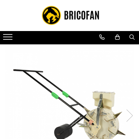
Toate Produsele
Vehicule electrice
Atv
Cu permis
Fără permis
Masini electrice
Motocross
Piese de schimb vehicule electrice
Scutere electrice
Scutere pe benzina
Tricicluri cargo fara permis
Tricicluri persoane
Trotinete electrice