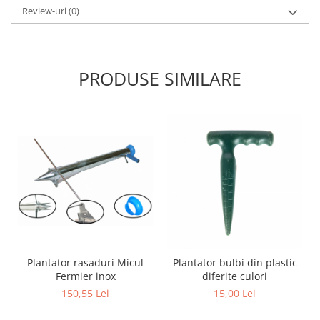
Review-uri
(0)
Zdrobitoare si teascuri
Teascuri
Zdrobitoare electrice
PRODUSE SIMILARE
Zdrobitoare electrice & manuale
Zdrobitoare manuale
Masini de cusut si accesorii
Articole antidaunatori gradina
Sere si solarii
Suflante si aspiratoare exterior
Unelte altoit
Unelte manuale de gradina -
Stropitori
Plantator rasaduri Micul
Plantator bulbi din plastic
Folie si plase pt plante
Fermier inox
diferite culori
Masini de maturat manuale
150,55 Lei
15,00 Lei
Masini batut stalpi