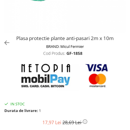
Biciclete, trotinete, triciclete
Biciclete electrice
Triciclete
Gradina
Plasa protectie plante anti-pasari 2m x 10m
Motoburghie si accesorii
BRAND:
Micul Fermier
Accesorii motoburghie
Cod Produs:
GF-1858
Motoburghie
Drujbe, fierastraie electrice
Drujbe pe benzina
Drujbe cu acumulator
Consumabile drujbe, fierastraie
electrice
Drujbe electrice
IN STOC
Unelte electrice busteni
Durata de livrare:
1
Mori cereale si batoze porumb
17,97 Lei
28,69 Lei
Batoze - mori desfacat porumb