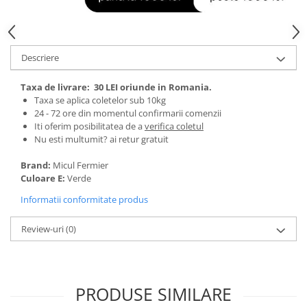
Tractoraș de tuns gazonul
Zootehnie
Incubatoare, oparitoare si
deplumatoare
Descriere
Echipamente pentru animale
Taxa de livrare:
30 LEI oriunde in Romania.
Aparate de tuns animale
Taxa se aplica coletelor sub 10kg
Piese si accesorii aparate de tuns
24 - 72 ore din momentul confirmarii comenzii
animale
Iti oferim posibilitatea de a
verifica coletul
Nu esti multumit? ai retur gratuit
Tarcuri animale
Semanatori
Brand:
Micul Fermier
Culoare E:
Verde
Masini batut stalpi si accesorii
Informatii conformitate produs
Roabe & accesorii
Casute gradina si cutii depozitare
Review-uri
(0)
Mobilier gradina
Corturi, Prelate si plase de
umbrire
PRODUSE SIMILARE
Lopeti zapada