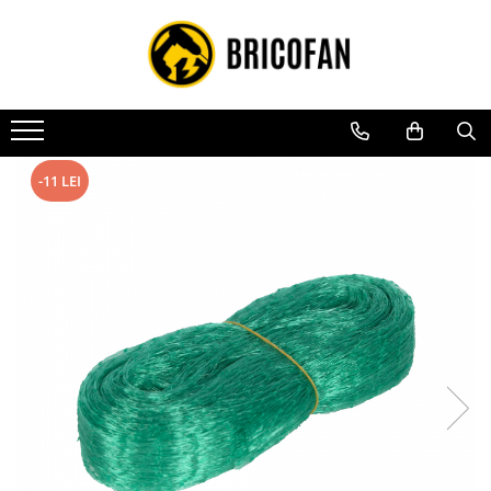
Toate Produsele
Vehicule electrice
Atv
Cu permis
-11 LEI
Fără permis
Masini electrice
Motocross
Piese de schimb vehicule electrice
Scutere electrice
Scutere pe benzina
Tricicluri cargo fara permis
Tricicluri persoane
Trotinete electrice