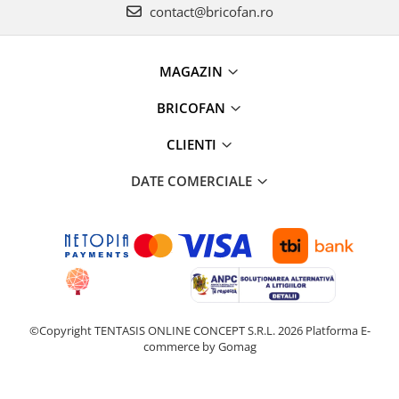
Proiectoare & lampi de lucru
contact@bricofan.ro
Veioze si Lampi
Cantarire
MAGAZIN
Cantare comerciale
Cantare Corporale
BRICOFAN
Aparate de spalat cu presiune si
CLIENTI
accesorii
Accesorii aparatele de spalat cu
DATE COMERCIALE
presiune
Aparate de spalat cu presiune
Instalatii sanitare
Articole si accesorii pentru baie
Baterii baie
Baterii bucatarie
©Copyright TENTASIS ONLINE CONCEPT S.R.L. 2026
Platforma E-
Baterii cada
commerce by Gomag
Baterii electrice
Baterii lavoar