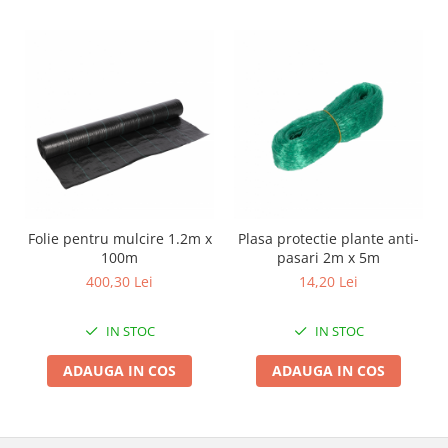
Zdrobitoare si teascuri
Teascuri
Zdrobitoare electrice
Zdrobitoare electrice & manuale
Zdrobitoare manuale
Masini de cusut si accesorii
Articole antidaunatori gradina
Sere si solarii
Folie pentru mulcire 1.2m x
Plasa protectie plante anti-
Suflante si aspiratoare exterior
100m
pasari 2m x 5m
Unelte altoit
400,30 Lei
14,20 Lei
Unelte manuale de gradina -
IN STOC
IN STOC
Stropitori
Folie si plase pt plante
ADAUGA IN COS
ADAUGA IN COS
Masini de maturat manuale
Masini batut stalpi