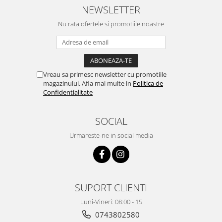
Pentru Casa si Camping
NEWSLETTER
Aragaze, plite, piese butelii de
Nu rata ofertele si promotiile noastre
voiaj
Accesorii aragaze & butelii
Butelii
Gratare
Vreau sa primesc newsletter cu promotiile
Pirostrii si accesorii pentru gatit
magazinului. Afla mai multe in
Politica de
Confidentialitate
Plite & aragaze
Iluminat & electrice
SOCIAL
Prelungitoare & cabluri electrice
Urmareste-ne in social media
Becuri
Coliere plastic
Conectori/doze
Corpuri de iluminat
SUPORT CLIENTI
Lampi solare
Lanterne
Luni-Vineri: 08:00 - 15
0743802580
Lumina de crestere pentru plante