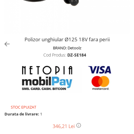
Biciclete, trotinete, triciclete
Biciclete electrice
Triciclete
Gradina
Polizor unghiular Ø125 18V fara perii
Motoburghie si accesorii
BRAND:
Detoolz
Accesorii motoburghie
Cod Produs:
DZ-SE184
Motoburghie
Drujbe, fierastraie electrice
Drujbe pe benzina
Drujbe cu acumulator
Consumabile drujbe, fierastraie
electrice
Drujbe electrice
STOC EPUIZAT
Unelte electrice busteni
Durata de livrare:
1
Mori cereale si batoze porumb
346,21 Lei
Batoze - mori desfacat porumb