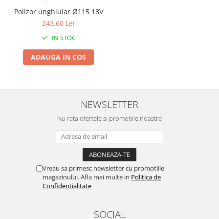
Zdrobitoare si teascuri
Polizor unghiular Ø115 18V
243,60 Lei
Teascuri
IN STOC
Zdrobitoare electrice
Zdrobitoare electrice & manuale
ADAUGA IN COS
Zdrobitoare manuale
Masini de cusut si accesorii
Articole antidaunatori gradina
NEWSLETTER
Sere si solarii
Nu rata ofertele si promotiile noastre
Suflante si aspiratoare exterior
Unelte altoit
Unelte manuale de gradina -
Stropitori
Vreau sa primesc newsletter cu promotiile
magazinului. Afla mai multe in
Politica de
Folie si plase pt plante
Confidentialitate
Masini de maturat manuale
Masini batut stalpi
SOCIAL