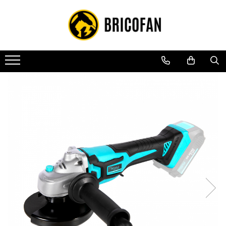
Toate Produsele
Vehicule electrice
Atv
Cu permis
Fără permis
Masini electrice
Motocross
Piese de schimb vehicule electrice
Scutere electrice
Scutere pe benzina
Tricicluri cargo fara permis
Tricicluri persoane
Trotinete electrice