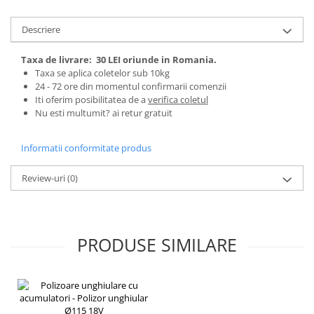
Tractoraș de tuns gazonul
Zootehnie
Descriere
Incubatoare, oparitoare si
deplumatoare
Taxa de livrare:
30 LEI oriunde in Romania.
Taxa se aplica coletelor sub 10kg
Echipamente pentru animale
24 - 72 ore din momentul confirmarii comenzii
Aparate de tuns animale
Iti oferim posibilitatea de a
verifica coletul
Piese si accesorii aparate de tuns
Nu esti multumit? ai retur gratuit
animale
Tarcuri animale
Informatii conformitate produs
Semanatori
Review-uri
(0)
Masini batut stalpi si accesorii
Roabe & accesorii
Casute gradina si cutii depozitare
PRODUSE SIMILARE
Mobilier gradina
Corturi, Prelate si plase de
umbrire
Lopeti zapada