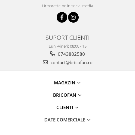
Pentru Casa si Camping
Urmareste-ne in social media
Aragaze, plite, piese butelii de
voiaj
Accesorii aragaze & butelii
Butelii
SUPORT CLIENTI
Gratare
Luni-Vineri: 08:00 - 15
Pirostrii si accesorii pentru gatit
0743802580
Plite & aragaze
contact@bricofan.ro
Iluminat & electrice
Prelungitoare & cabluri electrice
MAGAZIN
Becuri
Coliere plastic
BRICOFAN
Conectori/doze
Corpuri de iluminat
CLIENTI
Lampi solare
DATE COMERCIALE
Lanterne
Lumina de crestere pentru plante