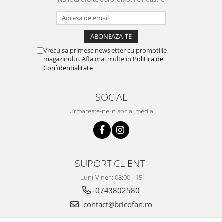
Clesti auto
Compresoare auto si pompe
Cricuri
Intretinere interior/exterior
Vreau sa primesc newsletter cu promotiile
Modulatoare FM
magazinului. Afla mai multe in
Politica de
Perii de zapada si raclete
Confidentialitate
Pompe de transfer
Decoratiuni, ornamente si articole
SOCIAL
Craciun
Urmareste-ne in social media
Accesorii si componente craciun
Beteala si ghirlande Craciun
Brazi de Craciun
Costume Craciun
SUPORT CLIENTI
Decoratiuni luminoase exterioare &
interioare
Luni-Vineri: 08:00 - 15
0743802580
Figurine muzicale
Figurine si decoratiuni Craciun
contact@bricofan.ro
Furtun - Tub - rola craciun