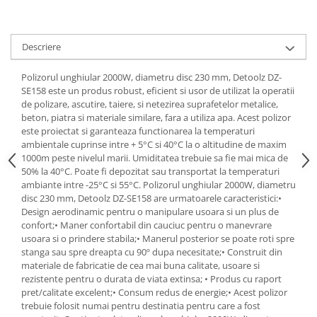
Scule pneumatice
Teascuri
Kituri de siguranta si supravietuire
Ridicare greutati
Zdrobitoare electrice
Kit-uri siguranta auto
Accesorii pentru macarale
Zdrobitoare electrice & manuale
Descriere
Kit-uri Supravietuire si Accesorii
Macarale electrice
Zdrobitoare manuale
Camping
Polizorul unghiular 2000W, diametru disc 230 mm, Detoolz DZ-
Macarale manuale
Masini de cusut si accesorii
Curatenie si menaj
SE158 este un produs robust, eficient si usor de utilizat la operatii
Aparate si instrumente de masurat
Articole antidaunatori gradina
de polizare, ascutire, taiere, si netezirea suprafetelor metalice,
Accesorii ingrijire casa
beton, piatra si materiale similare, fara a utiliza apa. Acest polizor
Rulete
Sere si solarii
Accesorii maturi, mopuri si galeti
este proiectat si garanteaza functionarea la temperaturi
Telemetre, nivele, sublere
Aparate de calcat
ambientale cuprinse intre + 5°C si 40°C la o altitudine de maxim
Suflante si aspiratoare exterior
Masini de polisat
1000m peste nivelul marii. Umiditatea trebuie sa fie mai mica de
Aspiratoare electrice
Unelte altoit
50% la 40°C. Poate fi depozitat sau transportat la temperaturi
Rindele electrice
Cutii depozitare diverse
ambiante intre -25°C si 55°C. Polizorul unghiular 2000W, diametru
Unelte manuale de gradina -
disc 230 mm, Detoolz DZ-SE158 are urmatoarele caracteristici:•
Cutii depozitare medicamente
Pistoale electrice aer cald si vopsit
Stropitori
Design aerodinamic pentru o manipulare usoara si un plus de
Cutii pentru chei
Pistoale electrice aer cald
confort;• Maner confortabil din cauciuc pentru o manevrare
Folie si plase pt plante
Dulapuri si rafturi de depozitare
usoara si o prindere stabila;• Manerul posterior se poate roti spre
Pistoale electrice de vopsit
Masini de maturat manuale
stanga sau spre dreapta cu 90º dupa necesitate;• Construit din
Maturi, mopuri si galeti
Echipamente de protectie
materiale de fabricatie de cea mai buna calitate, usoare si
Organizatoare imbracaminte si
Masini batut stalpi
rezistente pentru o durata de viata extinsa; • Produs cu raport
Cizme, bocanci, pantofi si galosi
incaltaminte
pret/calitate excelent;• Consum redus de energie;• Acest polizor
Manusi si palmare
Perii de curatare
trebuie folosit numai pentru destinatia pentru care a fost