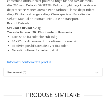
Ochelari si casti de protectie
construit. Continut colet polizorul unghiular 2000W, diametru
Perii si aparate scame
disc 230 mm, Detoolz DZ-SE158:• Polizor unghiular;• Aparatoare
Statii si pistoale de lipit
Stergatoare geam
de protectie;• Maner lateral;• Perie carbon;• Flansa de prindere
Statii si pistoale de lipit
disc;• Piulita de strangere disc;• Cheie speciala;• Fara disc de
Umerase pentru haine si suporturi
slefuit;• Manual de instructiuni;• Cutie de transport.
Accesorii, consumabile, piese
Uscatoare si standere haine
Brand:
Detoolz
Bucatarie si electrocasnice
Accesorii
Greutate Bruta:
5.2 kg
Taxa de livrare:
30 LEI oriunde in Romania.
Acumulatori si incarcatoare scule
Masini de carnati si accesorii
Taxa se aplica coletelor sub 10kg
electrice
Espressoare si cafetiere
24 - 72 ore din momentul confirmarii comenzii
Discuri taiere
Iti oferim posibilitatea de a
verifica coletul
Masini de piper si nuci
Strung
Nu esti multumit? ai retur gratuit
Accesorii si consumabile masini de
tocat carne
Scule de mana
Informatii conformitate produs
Autocolant de bucatarie
Accesorii masini de taiat placi
Blendere
ceramice
Review-uri
(0)
Ceaune
Accesorii placi ceramice
Dozatoare
Carabine, vartejuri, belciuge
Fete de masa
Clesti si truse de sertizare
PRODUSE SIMILARE
Fierbatoare
Fierastraie manuale
Friteuze
Foarfeci constructii