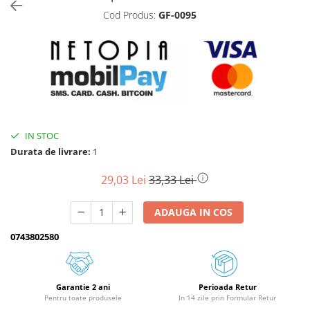
Cod Produs:
GF-0095
Biciclete, trotinete, triciclete
Biciclete electrice
Triciclete
Gradina
Motoburghie si accesorii
Accesorii motoburghie
IN STOC
Motoburghie
Durata de livrare:
1
Drujbe, fierastraie electrice
Drujbe pe benzina
29,03 Lei
33,33 Lei
Drujbe cu acumulator
ADAUGA IN COS
Consumabile drujbe, fierastraie
electrice
0743802580
Drujbe electrice
Unelte electrice busteni
Mori cereale si batoze porumb
Garantie 2 ani
Perioada Retur
Pentru toate produsele
In 14 zile prin Formular Retur
Batoze - mori desfacat porumb