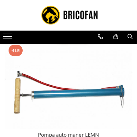
Toate Produsele
Vehicule electrice
Atv
Cu permis
-4 LEI
Fără permis
Masini electrice
Motocross
Piese de schimb vehicule electrice
Scutere electrice
Scutere pe benzina
Tricicluri cargo fara permis
Tricicluri persoane
Pompa auto maner LEMN
Trotinete electrice