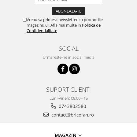
Pentru Casa si Camping
Aragaze, plite, piese butelii de
voiaj
Vreau sa primesc newsletter cu promotiile
magazinului. Afla mai multe in
Politica de
Accesorii aragaze & butelii
Confidentialitate
Butelii
Gratare
SOCIAL
Pirostrii si accesorii pentru gatit
Urmareste-ne in social media
Plite & aragaze
Iluminat & electrice
Prelungitoare & cabluri electrice
Becuri
SUPORT CLIENTI
Coliere plastic
Luni-Vineri: 08:00 - 15
Conectori/doze
0743802580
Corpuri de iluminat
contact@bricofan.ro
Lampi solare
Lanterne
Lumina de crestere pentru plante
MAGAZIN