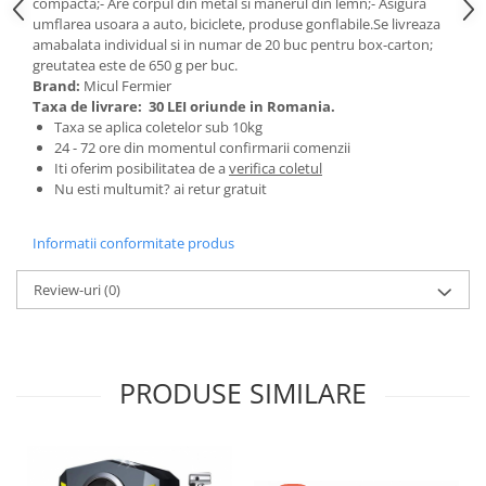
compacta;- Are corpul din metal si manerul din lemn;- Asigura
Tractoraș de tuns gazonul
umflarea usoara a auto, biciclete, produse gonflabile.Se livreaza
Zootehnie
amabalata individual si in numar de 20 buc pentru box-carton;
greutatea este de 650 g per buc.
Incubatoare, oparitoare si
Brand:
Micul Fermier
deplumatoare
Taxa de livrare:
30 LEI oriunde in Romania.
Echipamente pentru animale
Taxa se aplica coletelor sub 10kg
Aparate de tuns animale
24 - 72 ore din momentul confirmarii comenzii
Iti oferim posibilitatea de a
verifica coletul
Piese si accesorii aparate de tuns
Nu esti multumit? ai retur gratuit
animale
Tarcuri animale
Informatii conformitate produs
Semanatori
Masini batut stalpi si accesorii
Review-uri
(0)
Roabe & accesorii
Casute gradina si cutii depozitare
PRODUSE SIMILARE
Mobilier gradina
Corturi, Prelate si plase de
umbrire
Lopeti zapada