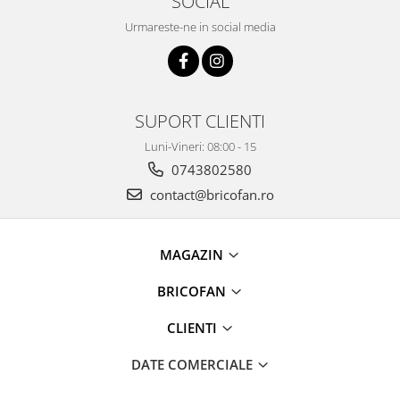
SOCIAL
Kit-uri Supravietuire si Accesorii
Urmareste-ne in social media
Camping
Curatenie si menaj
Accesorii ingrijire casa
Accesorii maturi, mopuri si galeti
SUPORT CLIENTI
Aparate de calcat
Luni-Vineri: 08:00 - 15
Aspiratoare electrice
0743802580
Cutii depozitare diverse
contact@bricofan.ro
Cutii depozitare medicamente
Cutii pentru chei
Dulapuri si rafturi de depozitare
MAGAZIN
Maturi, mopuri si galeti
BRICOFAN
Organizatoare imbracaminte si
incaltaminte
CLIENTI
Perii de curatare
Perii si aparate scame
DATE COMERCIALE
Stergatoare geam