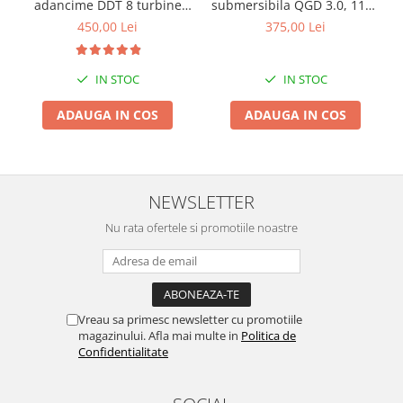
adancime DDT 8 turbine
submersibila QGD 3.0, 1100
Chiuvete bucatarie compozit
4QJD2-8, 1500 W, 120 m
W, 120 m inaltime, 3 mc/h,
450,00 Lei
375,00 Lei
Chiuvete inox
inaltime, 7 mc/h, 1", 25 m
1" + Prescontrol EPC-3
Coloane de dus
cablu
Robineti
IN STOC
IN STOC
Scari
ADAUGA IN COS
ADAUGA IN COS
Tapet 3D Autoadeziv
Climatizare si echipamente de
incalzire
NEWSLETTER
Aere conditionate
Echipamente pt incalzire
Nu rata ofertele si promotiile noastre
Panouri solare
Paturi electrice cu incalzire
Sobe pe lemne
Umidificatoare
Vreau sa primesc newsletter cu promotiile
magazinului. Afla mai multe in
Politica de
Ventilatoare
Confidentialitate
Kituri de siguranta si supravietuire
Kit-uri siguranta auto