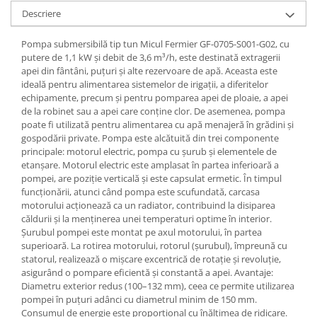
Tractoraș de tuns gazonul
Descriere
Zootehnie
Incubatoare, oparitoare si
Pompa submersibilă tip tun Micul Fermier GF-0705-S001-G02, cu
putere de 1,1 kW și debit de 3,6 m³/h, este destinată extragerii
deplumatoare
apei din fântâni, puțuri și alte rezervoare de apă. Aceasta este
Echipamente pentru animale
ideală pentru alimentarea sistemelor de irigații, a diferitelor
Aparate de tuns animale
echipamente, precum și pentru pomparea apei de ploaie, a apei
de la robinet sau a apei care conține clor. De asemenea, pompa
Piese si accesorii aparate de tuns
poate fi utilizată pentru alimentarea cu apă menajeră în grădini și
animale
gospodării private. Pompa este alcătuită din trei componente
Tarcuri animale
principale: motorul electric, pompa cu șurub și elementele de
Semanatori
etanșare. Motorul electric este amplasat în partea inferioară a
pompei, are poziție verticală și este capsulat ermetic. În timpul
Masini batut stalpi si accesorii
funcționării, atunci când pompa este scufundată, carcasa
motorului acționează ca un radiator, contribuind la disiparea
Roabe & accesorii
căldurii și la menținerea unei temperaturi optime în interior.
Casute gradina si cutii depozitare
Șurubul pompei este montat pe axul motorului, în partea
superioară. La rotirea motorului, rotorul (șurubul), împreună cu
Mobilier gradina
statorul, realizează o mișcare excentrică de rotație și revoluție,
asigurând o pompare eficientă și constantă a apei. Avantaje:
Corturi, Prelate si plase de
Diametru exterior redus (100–132 mm), ceea ce permite utilizarea
umbrire
pompei în puțuri adânci cu diametrul minim de 150 mm.
Lopeti zapada
Consumul de energie este proporțional cu înălțimea de ridicare.