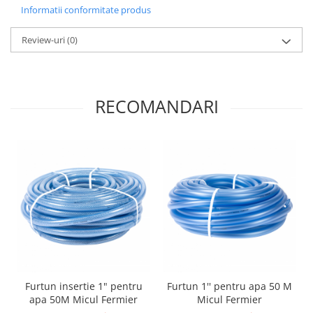
Pentru Casa si Camping
Informatii conformitate produs
Aragaze, plite, piese butelii de
Review-uri
(0)
voiaj
Accesorii aragaze & butelii
Butelii
Gratare
RECOMANDARI
Pirostrii si accesorii pentru gatit
Plite & aragaze
Iluminat & electrice
Prelungitoare & cabluri electrice
Becuri
Coliere plastic
Conectori/doze
Corpuri de iluminat
Lampi solare
Lanterne
Furtun insertie 1" pentru
Furtun 1'' pentru apa 50 M
apa 50M Micul Fermier
Micul Fermier
Lumina de crestere pentru plante