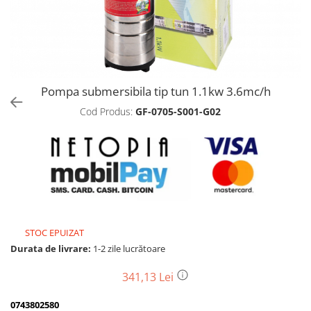
Biciclete, trotinete, triciclete
Biciclete electrice
Triciclete
Gradina
Pompa submersibila tip tun 1.1kw 3.6mc/h
Motoburghie si accesorii
Cod Produs:
GF-0705-S001-G02
Accesorii motoburghie
Motoburghie
Drujbe, fierastraie electrice
Drujbe pe benzina
Drujbe cu acumulator
Consumabile drujbe, fierastraie
electrice
STOC EPUIZAT
Drujbe electrice
Durata de livrare:
1-2 zile lucrătoare
Unelte electrice busteni
341,13 Lei
Mori cereale si batoze porumb
Batoze - mori desfacat porumb
0743802580