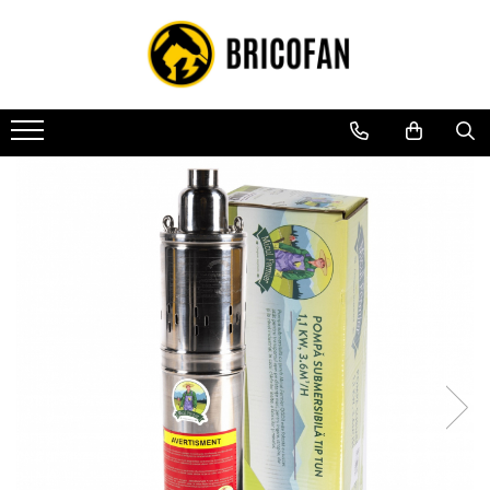
Toate Produsele
Vehicule electrice
Atv
Cu permis
Fără permis
Masini electrice
Motocross
Piese de schimb vehicule electrice
Scutere electrice
Scutere pe benzina
Tricicluri cargo fara permis
Tricicluri persoane
Trotinete electrice