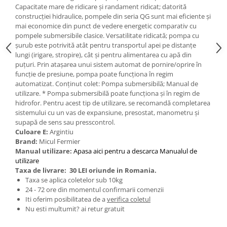
Capacitate mare de ridicare și randament ridicat; datorită
Zdrobitoare si teascuri
construcției hidraulice, pompele din seria QG sunt mai eficiente și
mai economice din punct de vedere energetic comparativ cu
Teascuri
pompele submersibile clasice. Versatilitate ridicată; pompa cu
Zdrobitoare electrice
șurub este potrivită atât pentru transportul apei pe distanțe
Zdrobitoare electrice & manuale
lungi (irigare, stropire), cât și pentru alimentarea cu apă din
puțuri. Prin atașarea unui sistem automat de pornire/oprire în
Zdrobitoare manuale
funcție de presiune, pompa poate funcționa în regim
Masini de cusut si accesorii
automatizat. Conținut colet: Pompa submersibilă; Manual de
utilizare. * Pompa submersibilă poate funcționa și în regim de
Articole antidaunatori gradina
hidrofor. Pentru acest tip de utilizare, se recomandă completarea
Sere si solarii
sistemului cu un vas de expansiune, presostat, manometru și
supapă de sens sau presscontrol.
Suflante si aspiratoare exterior
Culoare E:
Argintiu
Brand:
Micul Fermier
Unelte altoit
Manual utilizare:
Apasa aici pentru a descarca Manualul de
Unelte manuale de gradina -
utilizare
Taxa de livrare:
30 LEI oriunde in Romania.
Stropitori
Taxa se aplica coletelor sub 10kg
Folie si plase pt plante
24 - 72 ore din momentul confirmarii comenzii
Iti oferim posibilitatea de a
verifica coletul
Masini de maturat manuale
Nu esti multumit? ai retur gratuit
Masini batut stalpi