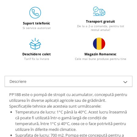
Granulatoare
Mori pentru cereale
Mori pentru fructe si legume
Transport gratuit
Suport telefonic
De la a 2-a comanda, pentru tot
Mori pentru furaje
Si service autorizat
restul anului!
Mori pentru furaje si resturi
vegetale
Motoare granulatoare
Deschidere colet
Magazin Romanesc
Piese si accesorii mori
Tarif fix la livrare
Cele mai bune produse pentru tine
Tocatoare furaje si crengi
Tocatoare furaje
Descriere
Consumabile si acesorii tocatoare
Tocatoare crengi
PP18B este o pompă de stropit cu acumulator, concepută pentru
Motocoase, Trimmere si Masini de
utilizarea în diverse aplicații agricole sau de grădinărit.
tuns gazon
Specificațiile tehnice ale acesteia sunt următoarele:
Temperatura de lucru: 1°C până la 40°C. Acest lucru înseamnă
Motocositori cu motoare 2T
că poate fi utilizată într-o gamă largă de condiții de
Trimmere electrice
temperatură, între 1°C și 40°C, ceea ce o face potrivită pentru
utilizare în diferite medii climatice.
Masini de tuns gazon pe benzina
Suprafața de lucru: 700 m2. Pompa este concepută pentru a