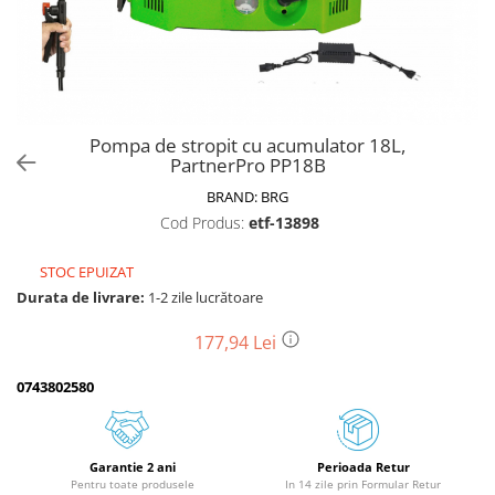
Biciclete, trotinete, triciclete
Biciclete electrice
Triciclete
Gradina
Pompa de stropit cu acumulator 18L,
Motoburghie si accesorii
PartnerPro PP18B
Accesorii motoburghie
BRAND:
BRG
Motoburghie
Cod Produs:
etf-13898
Drujbe, fierastraie electrice
STOC EPUIZAT
Drujbe pe benzina
Durata de livrare:
1-2 zile lucrătoare
Drujbe cu acumulator
Consumabile drujbe, fierastraie
177,94 Lei
electrice
0743802580
Drujbe electrice
Unelte electrice busteni
Mori cereale si batoze porumb
Garantie 2 ani
Perioada Retur
Batoze - mori desfacat porumb
Pentru toate produsele
In 14 zile prin Formular Retur