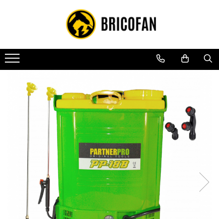
Toate Produsele
Vehicule electrice
Atv
Cu permis
Fără permis
Masini electrice
Motocross
Piese de schimb vehicule electrice
Scutere electrice
Scutere pe benzina
Tricicluri cargo fara permis
Tricicluri persoane
Trotinete electrice