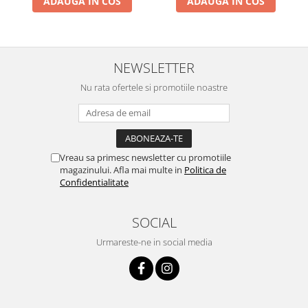
ADAUGA IN COS
ADAUGA IN COS
Pentru Casa si Camping
Aragaze, plite, piese butelii de
voiaj
Accesorii aragaze & butelii
NEWSLETTER
Butelii
Nu rata ofertele si promotiile noastre
Gratare
Pirostrii si accesorii pentru gatit
Plite & aragaze
Iluminat & electrice
Vreau sa primesc newsletter cu promotiile
magazinului. Afla mai multe in
Politica de
Prelungitoare & cabluri electrice
Confidentialitate
Becuri
Coliere plastic
SOCIAL
Conectori/doze
Urmareste-ne in social media
Corpuri de iluminat
Lampi solare
Lanterne
Lumina de crestere pentru plante