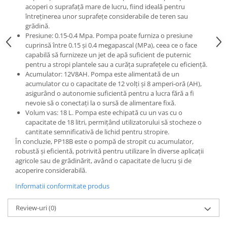
Tractoraș de tuns gazonul
acoperi o suprafață mare de lucru, fiind ideală pentru
Zootehnie
întreținerea unor suprafețe considerabile de teren sau
grădină.
Incubatoare, oparitoare si
Presiune: 0.15-0.4 Mpa. Pompa poate furniza o presiune
deplumatoare
cuprinsă între 0.15 și 0.4 megapascal (MPa), ceea ce o face
Echipamente pentru animale
capabilă să furnizeze un jet de apă suficient de puternic
pentru a stropi plantele sau a curăța suprafețele cu eficiență.
Aparate de tuns animale
Acumulator: 12V8AH. Pompa este alimentată de un
Piese si accesorii aparate de tuns
acumulator cu o capacitate de 12 volți și 8 amperi-oră (AH),
animale
asigurând o autonomie suficientă pentru a lucra fără a fi
nevoie să o conectați la o sursă de alimentare fixă.
Tarcuri animale
Volum vas: 18 L. Pompa este echipată cu un vas cu o
Semanatori
capacitate de 18 litri, permițând utilizatorului să stocheze o
cantitate semnificativă de lichid pentru stropire.
Masini batut stalpi si accesorii
În concluzie, PP18B este o pompă de stropit cu acumulator,
Roabe & accesorii
robustă și eficientă, potrivită pentru utilizare în diverse aplicații
agricole sau de grădinărit, având o capacitate de lucru și de
Casute gradina si cutii depozitare
acoperire considerabilă.
Mobilier gradina
Informatii conformitate produs
Corturi, Prelate si plase de
umbrire
Review-uri
(0)
Lopeti zapada