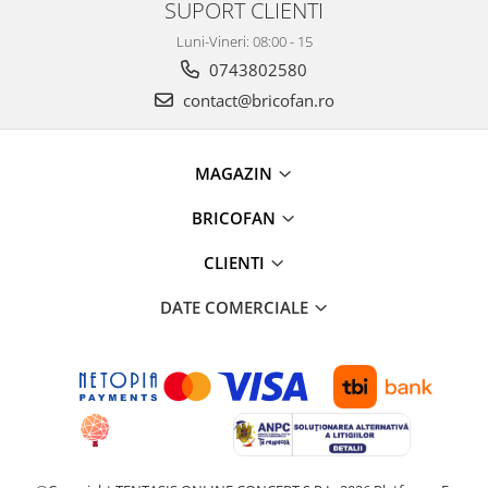
SUPORT CLIENTI
Proiectoare & lampi de lucru
Veioze si Lampi
Luni-Vineri: 08:00 - 15
0743802580
Cantarire
contact@bricofan.ro
Cantare comerciale
Cantare Corporale
Aparate de spalat cu presiune si
MAGAZIN
accesorii
Accesorii aparatele de spalat cu
BRICOFAN
presiune
CLIENTI
Aparate de spalat cu presiune
Instalatii sanitare
DATE COMERCIALE
Articole si accesorii pentru baie
Baterii baie
Baterii bucatarie
Baterii cada
Baterii electrice
Baterii lavoar