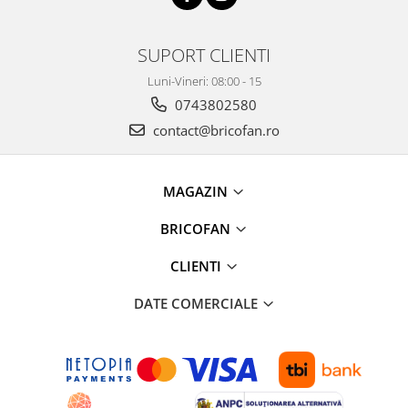
Broaste si clante
Accesorii litiere
SUPORT CLIENTI
Accesorii pentru animale
Luni-Vineri: 08:00 - 15
Aparate de Masaj
0743802580
Articole si accesorii birou
contact@bricofan.ro
Electrocasnice
Storcatoare / Blendere
MAGAZIN
Mobilier
Genți de voiaj & genți
BRICOFAN
Mobilier camping
CLIENTI
Sonerii
DATE COMERCIALE