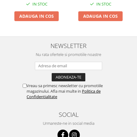
IN STOC
IN STOC
Instalatii Craciun 220V
Instalatii cu baterii
ADAUGA IN COS
ADAUGA IN COS
Instalatii de Craciun
Instalatii liniare si role de furtun
luminos
Instalatii liniare/sir
NEWSLETTER
Instalatii perdea
Nu rata ofertele si promotiile noastre
Instalatii plasa
Instalatii Solare
Instalatii turturi-franjuri
Liniare 220V
Vreau sa primesc newsletter cu promotiile
Perdea 220V
magazinului. Afla mai multe in
Politica de
Confidentialitate
Plasa 220V
Turturi/Franjuri 220V
SOCIAL
Diverse pentru casa si camping
Feronerie
Urmareste-ne in social media
Balamale si zavoare