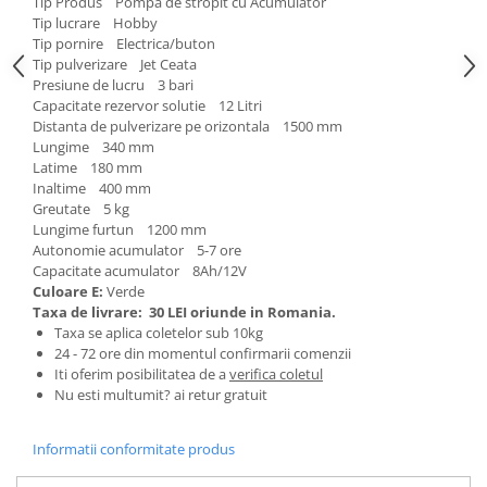
Ochelari si casti de protectie
Tip Produs Pompa de stropit cu Acumulator
Perii si aparate scame
Tip lucrare Hobby
Statii si pistoale de lipit
Stergatoare geam
Tip pornire Electrica/buton
Statii si pistoale de lipit
Tip pulverizare Jet Ceata
Umerase pentru haine si suporturi
Presiune de lucru 3 bari
Accesorii, consumabile, piese
Uscatoare si standere haine
Capacitate rezervor solutie 12 Litri
Bucatarie si electrocasnice
Accesorii
Distanta de pulverizare pe orizontala 1500 mm
Lungime 340 mm
Acumulatori si incarcatoare scule
Masini de carnati si accesorii
Latime 180 mm
electrice
Espressoare si cafetiere
Inaltime 400 mm
Discuri taiere
Greutate 5 kg
Masini de piper si nuci
Lungime furtun 1200 mm
Strung
Accesorii si consumabile masini de
Autonomie acumulator 5-7 ore
tocat carne
Scule de mana
Capacitate acumulator 8Ah/12V
Culoare E:
Verde
Autocolant de bucatarie
Accesorii masini de taiat placi
Taxa de livrare:
30 LEI oriunde in Romania.
Blendere
ceramice
Taxa se aplica coletelor sub 10kg
Ceaune
Accesorii placi ceramice
24 - 72 ore din momentul confirmarii comenzii
Iti oferim posibilitatea de a
verifica coletul
Dozatoare
Carabine, vartejuri, belciuge
Nu esti multumit? ai retur gratuit
Fete de masa
Clesti si truse de sertizare
Fierbatoare
Fierastraie manuale
Informatii conformitate produs
Friteuze
Foarfeci constructii