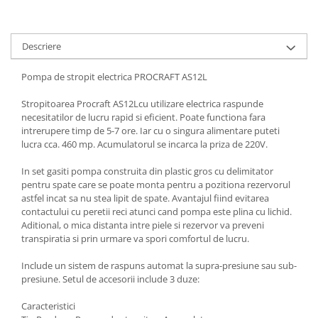
Scule pneumatice
Teascuri
Kituri de siguranta si supravietuire
Ridicare greutati
Zdrobitoare electrice
Kit-uri siguranta auto
Accesorii pentru macarale
Zdrobitoare electrice & manuale
Descriere
Kit-uri Supravietuire si Accesorii
Macarale electrice
Zdrobitoare manuale
Camping
Pompa de stropit electrica PROCRAFT AS12L
Macarale manuale
Masini de cusut si accesorii
Curatenie si menaj
Aparate si instrumente de masurat
Articole antidaunatori gradina
Stropitoarea Procraft AS12Lcu utilizare electrica raspunde
Accesorii ingrijire casa
necesitatilor de lucru rapid si eficient. Poate functiona fara
Rulete
Sere si solarii
Accesorii maturi, mopuri si galeti
intrerupere timp de 5-7 ore. Iar cu o singura alimentare puteti
Telemetre, nivele, sublere
lucra cca. 460 mp. Acumulatorul se incarca la priza de 220V.
Aparate de calcat
Suflante si aspiratoare exterior
Masini de polisat
Aspiratoare electrice
Unelte altoit
In set gasiti pompa construita din plastic gros cu delimitator
Rindele electrice
Cutii depozitare diverse
pentru spate care se poate monta pentru a pozitiona rezervorul
Unelte manuale de gradina -
astfel incat sa nu stea lipit de spate. Avantajul fiind evitarea
Cutii depozitare medicamente
Pistoale electrice aer cald si vopsit
contactului cu peretii reci atunci cand pompa este plina cu lichid.
Stropitori
Cutii pentru chei
Pistoale electrice aer cald
Aditional, o mica distanta intre piele si rezervor va preveni
Folie si plase pt plante
Dulapuri si rafturi de depozitare
transpiratia si prin urmare va spori comfortul de lucru.
Pistoale electrice de vopsit
Masini de maturat manuale
Maturi, mopuri si galeti
Echipamente de protectie
Include un sistem de raspuns automat la supra-presiune sau sub-
Organizatoare imbracaminte si
Masini batut stalpi
presiune. Setul de accesorii include 3 duze:
Cizme, bocanci, pantofi si galosi
incaltaminte
Manusi si palmare
Caracteristici
Perii de curatare