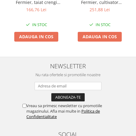
Fermier, taiat crengi
Fermier, cultivator
Pentru Casa si Camping
26mm*9T
28mm*9T
166,76 Lei
251,88 Lei
Aragaze, plite, piese butelii de
voiaj
IN STOC
IN STOC
Accesorii aragaze & butelii
Butelii
ADAUGA IN COS
ADAUGA IN COS
Gratare
Pirostrii si accesorii pentru gatit
Plite & aragaze
NEWSLETTER
Iluminat & electrice
Nu rata ofertele si promotiile noastre
Prelungitoare & cabluri electrice
Becuri
Coliere plastic
Conectori/doze
Vreau sa primesc newsletter cu promotiile
Corpuri de iluminat
magazinului. Afla mai multe in
Politica de
Lampi solare
Confidentialitate
Lanterne
Lumina de crestere pentru plante
SOCIAL