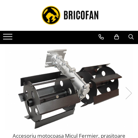
Toate Produsele
Vehicule electrice
Atv
Cu permis
Fără permis
Masini electrice
Motocross
Piese de schimb vehicule electrice
Scutere electrice
Scutere pe benzina
Tricicluri cargo fara permis
Tricicluri persoane
Accesoriu motocoasa Micul Fermier, prasitoare
Trotinete electrice