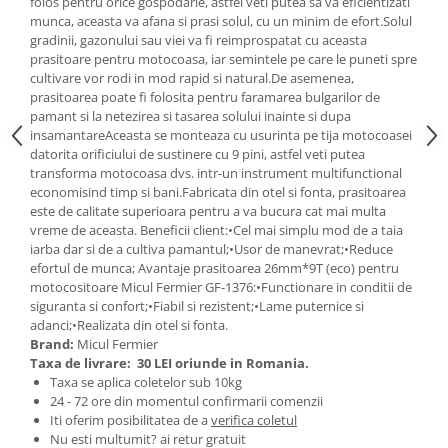
folos pentru orice gospodarie, astfel veti putea sa va eficientizati
Tractoraș de tuns gazonul
munca, aceasta va afana si prasi solul, cu un minim de efort.Solul
Zootehnie
gradinii, gazonului sau viei va fi reimprospatat cu aceasta
prasitoare pentru motocoasa, iar semintele pe care le puneti spre
Incubatoare, oparitoare si
cultivare vor rodi in mod rapid si natural.De asemenea,
deplumatoare
prasitoarea poate fi folosita pentru faramarea bulgarilor de
Echipamente pentru animale
pamant si la netezirea si tasarea solului inainte si dupa
Aparate de tuns animale
insamantareAceasta se monteaza cu usurinta pe tija motocoasei
datorita orificiului de sustinere cu 9 pini, astfel veti putea
Piese si accesorii aparate de tuns
transforma motocoasa dvs. intr-un instrument multifunctional
animale
economisind timp si bani.Fabricata din otel si fonta, prasitoarea
Tarcuri animale
este de calitate superioara pentru a va bucura cat mai multa
vreme de aceasta. Beneficii client:•Cel mai simplu mod de a taia
Semanatori
iarba dar si de a cultiva pamantul;•Usor de manevrat;•Reduce
Masini batut stalpi si accesorii
efortul de munca; Avantaje prasitoarea 26mm*9T (eco) pentru
motocositoare Micul Fermier GF-1376:•Functionare in conditii de
Roabe & accesorii
siguranta si confort;•Fiabil si rezistent;•Lame puternice si
Casute gradina si cutii depozitare
adanci;•Realizata din otel si fonta.
Brand:
Micul Fermier
Mobilier gradina
Taxa de livrare:
30 LEI oriunde in Romania.
Taxa se aplica coletelor sub 10kg
Corturi, Prelate si plase de
24 - 72 ore din momentul confirmarii comenzii
umbrire
Iti oferim posibilitatea de a
verifica coletul
Lopeti zapada
Nu esti multumit? ai retur gratuit