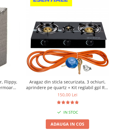
, Flippy,
Aragaz din sticla securizata, 3 ochiuri,
Fermoar
aprindere pe quartz + Kit reglabil gpl RH-
, Plapumi,
10 + Tub flex 2M+2 Coliere
150,00 Lei
 61x50x71
IN STOC
ADAUGA IN COS