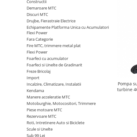
Constructii
Granulatoare
Demaroare MTC
Mori pentru cereale
Discuri MTC
Mori pentru fructe si legume
Drujbe, Fierastraie Electrice
Echipamente Platforma Unica cu Acumulatori
Mori pentru furaje
Flexi Power
Mori pentru furaje si resturi
Fara Categorie
vegetale
Fire MTC, trimmere metal plat
Motoare granulatoare
Flexi Power
Piese si accesorii mori
Foarfeci cu acumulator
Foarfeci si Unelte de Gradinarit
Tocatoare furaje si crengi
Freze Bricolaj
Tocatoare furaje
Import
Consumabile si acesorii tocatoare
Pompa su
Incalzire, Climatizare, Instalatii
turbine 4
Kendama
Tocatoare crengi
Manere acceleratie MTC
Motocoase, Trimmere si Masini de
Motoburghie, Motocositori, Trimmere
tuns gazon
Piese motoare MTC
Motocositori cu motoare 2T
Rezervoare MTC
Trimmere electrice
Roti, Intretinere Auto si Biciclete
Scule si Unelte
Masini de tuns gazon pe benzina
Sub 99 Lei