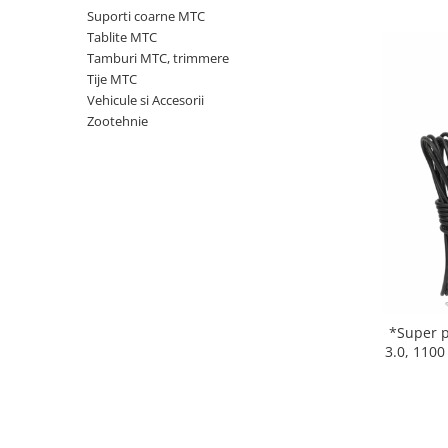
Tractoraș de tuns gazonul
Suporti coarne MTC
Zootehnie
Tablite MTC
Tamburi MTC, trimmere
Incubatoare, oparitoare si
Tije MTC
deplumatoare
Vehicule si Accesorii
Echipamente pentru animale
Zootehnie
Aparate de tuns animale
Piese si accesorii aparate de tuns
animale
Tarcuri animale
Semanatori
Masini batut stalpi si accesorii
Roabe & accesorii
Casute gradina si cutii depozitare
*Super 
3.0, 1100
Mobilier gradina
Corturi, Prelate si plase de
umbrire
Lopeti zapada