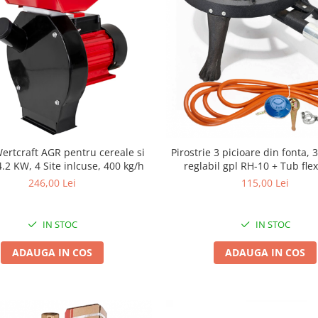
ertcraft AGR pentru cereale si
Pirostrie 3 picioare din fonta, 3 k
 4.2 KW, 4 Site inlcuse, 400 kg/h
reglabil gpl RH-10 + Tub fl
Coliere
246,00 Lei
115,00 Lei
IN STOC
IN STOC
ADAUGA IN COS
ADAUGA IN COS