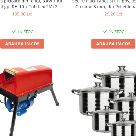
 3 picioare din fonta, 3 kW + Kit
Set 10 Placi Tapet 3D, Flippy, 3
il gpl RH-10 + Tub flex 2M+2
Grosime 3 mm, din Polietilen
Coliere + Arzator
Caramida, Suprafata acoperita
135,00 Lei
26,26 Lei
Piatra Galbena
IN STOC
IN STOC
ADAUGA IN COS
ADAUGA IN COS