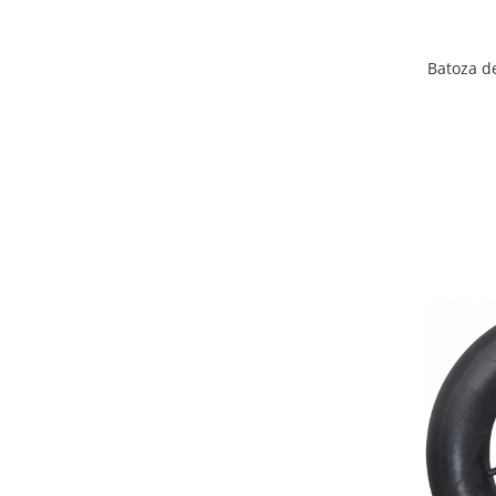
Chiuvete bucatarie compozit
Chiuvete inox
Coloane de dus
Batoza d
Robineti
Scari
Tapet 3D Autoadeziv
Climatizare si echipamente de
incalzire
Aere conditionate
Echipamente pt incalzire
Panouri solare
Paturi electrice cu incalzire
Sobe pe lemne
Umidificatoare
Ventilatoare
Kituri de siguranta si supravietuire
Kit-uri siguranta auto