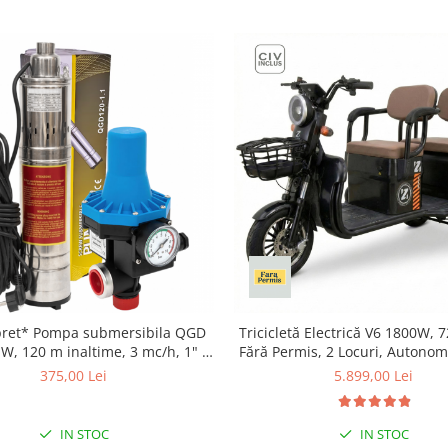
pret* Pompa submersibila QGD
Tricicletă Electrică V6 1800W, 
 W, 120 m inaltime, 3 mc/h, 1" +
Fără Permis, 2 Locuri, Autonom
Prescontrol EPC-3
Spațiu Generos Depozit
375,00 Lei
5.899,00 Lei
IN STOC
IN STOC