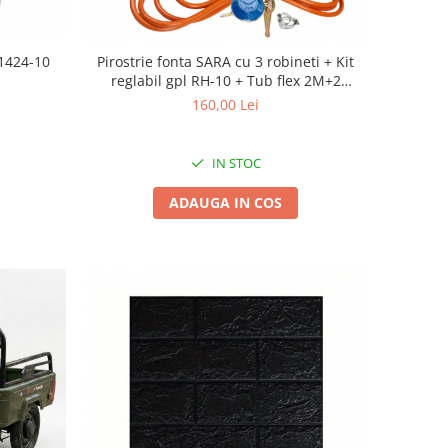
-1424-10
Pirostrie fonta SARA cu 3 robineti + Kit
reglabil gpl RH-10 + Tub flex 2M+2
Coliere
160,00 Lei
IN STOC
ADAUGA IN COS