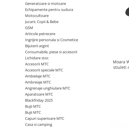
Generatoare si motoare
Biciclete, trotinete, triciclete
Echipamente pentru sudura
Biciclete electrice
Motocultoare
Jucarii, Copii & Bebe
Triciclete
GSM
Gradina
Articole petrecere
Ingrijire personala si Cosmetice
Motoburghie si accesorii
Bijuterii argint
Accesorii motoburghie
Consumabile, piese si accesorii
Motoburghie
Lichidare stoc
Moara W
Accesorii MTC
Drujbe, fierastraie electrice
stiuleti
Accesorii speciale MTC
Drujbe pe benzina
Ambielaje MTC
Drujbe cu acumulator
Ambreiaje MTC
Consumabile drujbe, fierastraie
Angrenaje unghiulare MTC
electrice
Aparatoare MTC
Blackfriday 2025
Drujbe electrice
Bujii MTC
Unelte electrice busteni
Bujii MTC
Mori cereale si batoze porumb
Capuri superioare MTC
Casa si camping
Batoze - mori desfacat porumb