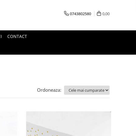
0743802580
0,00
I
CONTACT
Ordoneaza: