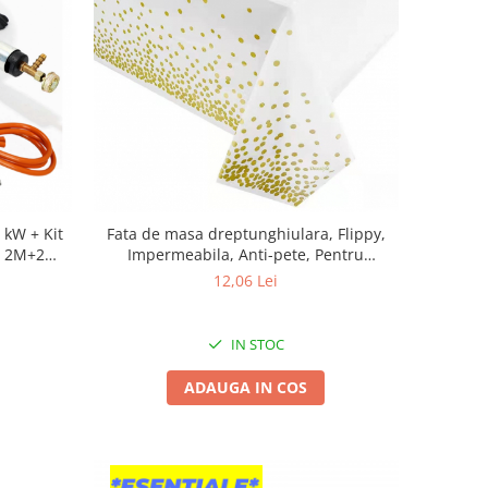
W + Kit
Fata de masa dreptunghiulara, Flippy,
ex 2M+2
Impermeabila, Anti-pete, Pentru
petreceri, nunti, botezuri, decoratiuni,
12,06 Lei
274x137cm, Gold/ Alb
IN STOC
ADAUGA IN COS