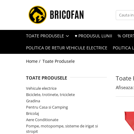
Toate Produsele
Vehicule electrice
TOATE PRODUSELE
♥ PRODUSUL LUNII
% OFERT
Atv
POLITICA DE RETUR VEHICULE ELECTRICE
POLITICA 
Cu permis
Fără permis
Home /
Toate Produsele
Masini electrice
Toate 
Motocross
TOATE PRODUSELE
Piese de schimb vehicule electrice
Afiseaza:
Vehicule electrice
Biciclete, trotinete, triciclete
Scutere electrice
Gradina
Scutere pe benzina
Pentru Casa si Camping
Bricolaj
Tricicluri cargo fara permis
Aere Conditionate
Tricicluri persoane
Pompe, motopompe, sisteme de irigat si
stropit
Trotinete electrice