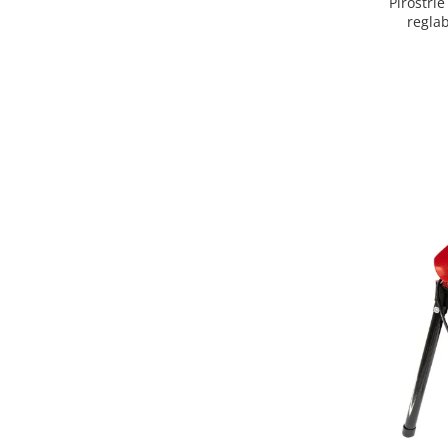
Pirostrie
Proiectoare & lampi de lucru
reglab
Veioze si Lampi
Cantarire
Cantare comerciale
Cantare Corporale
Aparate de spalat cu presiune si
accesorii
Accesorii aparatele de spalat cu
presiune
Aparate de spalat cu presiune
Instalatii sanitare
Articole si accesorii pentru baie
Baterii baie
Baterii bucatarie
Baterii cada
Baterii electrice
Baterii lavoar