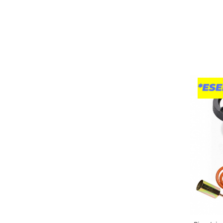
Pentru Casa si Camping
Aragaze, plite, piese butelii de
voiaj
Accesorii aragaze & butelii
Butelii
Gratare
Pirostrii si accesorii pentru gatit
Plite & aragaze
Iluminat & electrice
Prelungitoare & cabluri electrice
Becuri
Coliere plastic
Conectori/doze
Corpuri de iluminat
Lampi solare
Lanterne
Lumina de crestere pentru plante