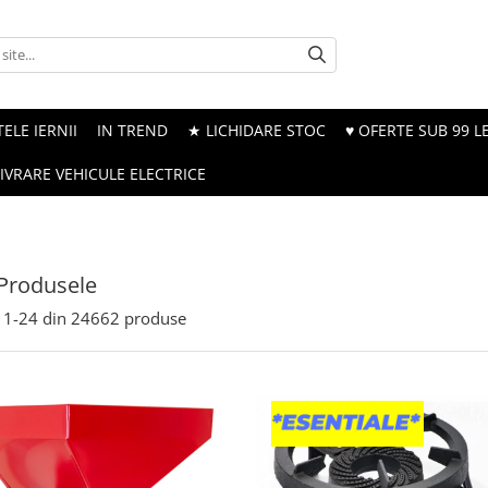
ELE IERNII
IN TREND
★ LICHIDARE STOC
♥ OFERTE SUB 99 LE
LIVRARE VEHICULE ELECTRICE
Produsele
1-
24
din
24662
produse