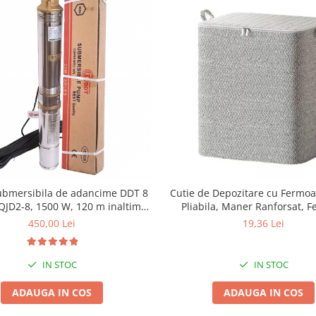
bmersibila de adancime DDT 8
Cutie de Depozitare cu Fermoar
QJD2-8, 1500 W, 120 m inaltime,
Pliabila, Maner Ranforsat, 
7 mc/h, 1", 25 m cablu
Rezistent, pentru Haine, Paturi
450,00 Lei
19,36 Lei
Perne, Lenjerii de Pat, Jucarii,
cm, 210 Litri, Gri
IN STOC
IN STOC
ADAUGA IN COS
ADAUGA IN COS