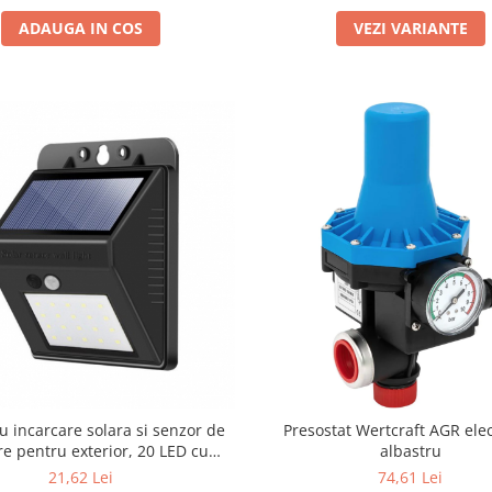
ADAUGA IN COS
VEZI VARIANTE
 incarcare solara si senzor de
Presostat Wertcraft AGR ele
e pentru exterior, 20 LED cu
albastru
 de inductie, montaj pe perete,
21,62 Lei
74,61 Lei