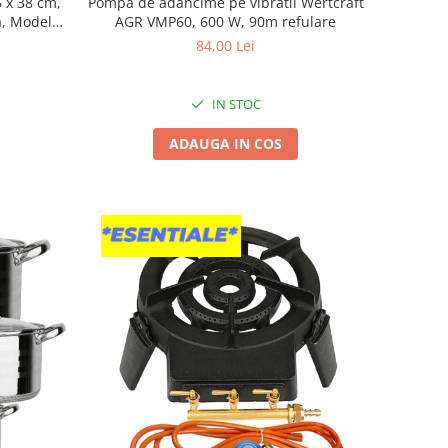
5 x 38 cm,
Pompa de adancime pe vibratii Wertcraft
a, Model
AGR VMP60, 600 W, 90m refulare
 1.33 mp,
84,00 Lei
IN STOC
ADAUGA IN COS