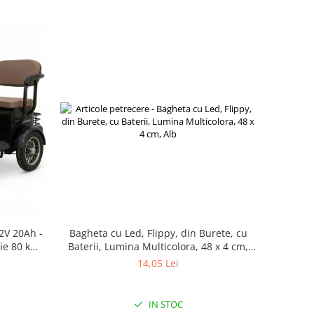
Bagheta cu Led, Flippy, din Burete, cu
72V 20Ah -
Baterii, Lumina Multicolora, 48 x 4 cm,
ie 80 km,
Alb
are
14,05 Lei
IN STOC