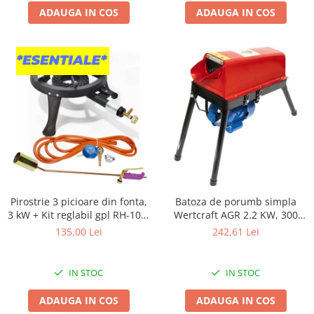
Clesti auto
ADAUGA IN COS
ADAUGA IN COS
Compresoare auto si pompe
Cricuri
Intretinere interior/exterior
Modulatoare FM
Perii de zapada si raclete
Pompe de transfer
Decoratiuni, ornamente si articole
Craciun
Accesorii si componente craciun
Beteala si ghirlande Craciun
Brazi de Craciun
Pirostrie 3 picioare din fonta,
Batoza de porumb simpla
3 kW + Kit reglabil gpl RH-10 +
Wertcraft AGR 2.2 KW, 300
Costume Craciun
Tub flex 2M+2 Coliere +
kg/h
135,00 Lei
242,61 Lei
Decoratiuni luminoase exterioare &
Arzator
interioare
Figurine muzicale
IN STOC
IN STOC
Figurine si decoratiuni Craciun
ADAUGA IN COS
ADAUGA IN COS
Furtun - Tub - rola craciun