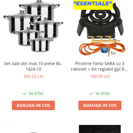
Broaste si clante
Accesorii litiere
Accesorii pentru animale
Aparate de Masaj
Articole si accesorii birou
Electrocasnice
Storcatoare / Blendere
Set oale din Inox 10 piese BL-
Pirostrie fonta SARA cu 3
Mobilier
1424-10
robineti + Kit reglabil gpl RH-
Genți de voiaj & genți
10 + Tub flex 2M+2 Coliere
305,03 Lei
160,00 Lei
Mobilier camping
Sonerii
IN STOC
IN STOC
ADAUGA IN COS
ADAUGA IN COS