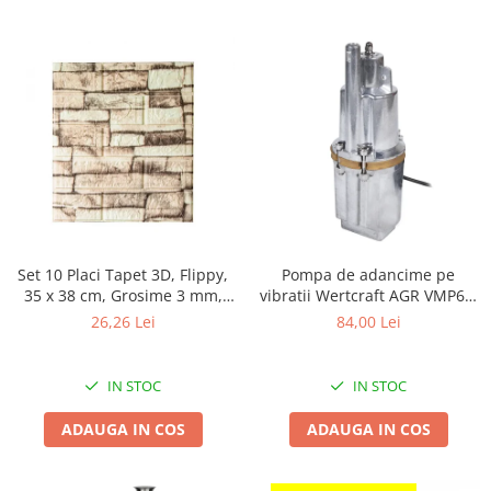
Instalatii Craciun 220V
Instalatii cu baterii
Instalatii de Craciun
Instalatii liniare si role de furtun
luminos
Instalatii liniare/sir
Instalatii perdea
Instalatii plasa
Instalatii Solare
Instalatii turturi-franjuri
Set 10 Placi Tapet 3D, Flippy,
Pompa de adancime pe
Liniare 220V
35 x 38 cm, Grosime 3 mm,
vibratii Wertcraft AGR VMP60,
din Polietilena, Model
600 W, 90m refulare
26,26 Lei
84,00 Lei
Perdea 220V
Caramida, Suprafata
Plasa 220V
acoperita 1.33 mp, Piatra
Galbena
Turturi/Franjuri 220V
IN STOC
IN STOC
Diverse pentru casa si camping
ADAUGA IN COS
ADAUGA IN COS
Feronerie
Balamale si zavoare