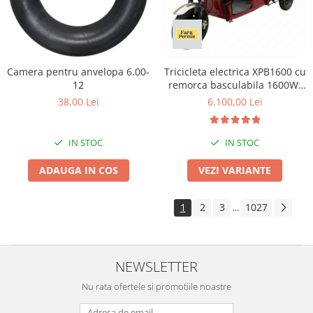
Camera pentru anvelopa 6.00-
Tricicleta electrica XPB1600 cu
12
remorca basculabila 1600W,
fara permis,25km/h, baterie
38,00 Lei
6.100,00 Lei
60V 20Ah, autonomie 70 km
IN STOC
IN STOC
ADAUGA IN COS
VEZI VARIANTE
1
2
3
1027
...
NEWSLETTER
Nu rata ofertele si promotiile noastre