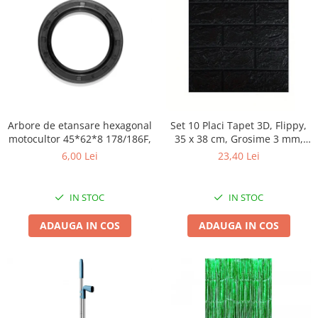
Arbore de etansare hexagonal
Set 10 Placi Tapet 3D, Flippy,
motocultor 45*62*8 178/186F,
35 x 38 cm, Grosime 3 mm,
din Polietilena, Model
6,00 Lei
23,40 Lei
Caramida, Suprafata
acoperita 1.33 mp, Negru
IN STOC
IN STOC
ADAUGA IN COS
ADAUGA IN COS