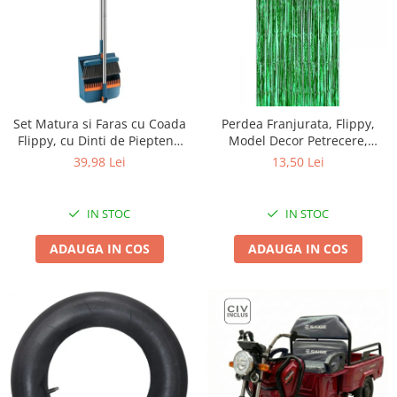
Set Matura si Faras cu Coada
Perdea Franjurata, Flippy,
Flippy, cu Dinti de Pieptene
Model Decor Petrecere,
pentru Curatare Matura,
pentru Fundal de Poze,
39,98 Lei
13,50 Lei
rotativ, pliabil, detasabil, Otel
Amenajare Colorata a
inoxidabil si Polipropilena,
Petrecerii, Dimensiune
albastru
100x200 cm, Verde
IN STOC
IN STOC
ADAUGA IN COS
ADAUGA IN COS