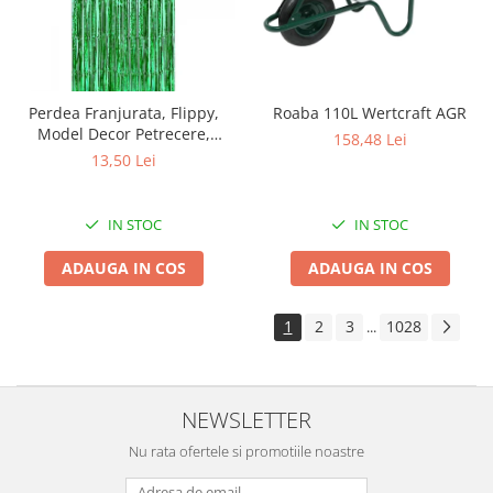
Intretinere interior/exterior
Modulatoare FM
Perii de zapada si raclete
Pompe de transfer
Perdea Franjurata, Flippy,
Roaba 110L Wertcraft AGR
Model Decor Petrecere,
Decoratiuni, ornamente si articole
158,48 Lei
pentru Fundal de Poze,
Craciun
13,50 Lei
Amenajare Colorata a
Accesorii si componente craciun
Petrecerii, Dimensiune
100x200 cm, Verde
Beteala si ghirlande Craciun
IN STOC
IN STOC
Brazi de Craciun
ADAUGA IN COS
ADAUGA IN COS
Costume Craciun
Decoratiuni luminoase exterioare &
1
2
3
1028
...
interioare
Figurine muzicale
Figurine si decoratiuni Craciun
NEWSLETTER
Furtun - Tub - rola craciun
Instalatii Craciun 220V
Nu rata ofertele si promotiile noastre
Instalatii cu baterii