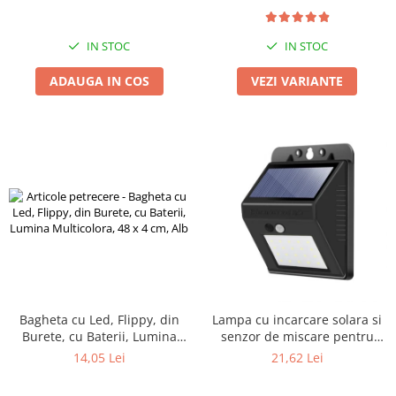
+ Prescontrol EPC-3
Spațiu Generos Depozitare
Zdrobitoare si teascuri
Teascuri
IN STOC
IN STOC
Zdrobitoare electrice
ADAUGA IN COS
VEZI VARIANTE
Zdrobitoare electrice & manuale
Zdrobitoare manuale
Masini de cusut si accesorii
Articole antidaunatori gradina
Sere si solarii
Suflante si aspiratoare exterior
Unelte altoit
Unelte manuale de gradina -
Stropitori
Bagheta cu Led, Flippy, din
Lampa cu incarcare solara si
Folie si plase pt plante
Burete, cu Baterii, Lumina
senzor de miscare pentru
Masini de maturat manuale
Multicolora, 48 x 4 cm, Alb
exterior, 20 LED cu distanta
14,05 Lei
21,62 Lei
de inductie, montaj pe perete,
Masini batut stalpi
fara cabluri, Flippy