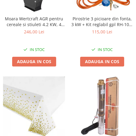
Biciclete, trotinete, triciclete
Biciclete electrice
Moara Wertcraft AGR pentru
Pirostrie 3 picioare din fonta,
cereale si stiuleti 4.2 KW, 4
3 kW + Kit reglabil gpl RH-10 +
Triciclete
Site inlcuse, 400 kg/h
Tub flex 2M+2 Coliere
246,00 Lei
115,00 Lei
Gradina
Motoburghie si accesorii
IN STOC
IN STOC
Accesorii motoburghie
Motoburghie
ADAUGA IN COS
ADAUGA IN COS
Drujbe, fierastraie electrice
Drujbe pe benzina
Drujbe cu acumulator
Consumabile drujbe, fierastraie
electrice
Drujbe electrice
Unelte electrice busteni
Mori cereale si batoze porumb
Batoze - mori desfacat porumb