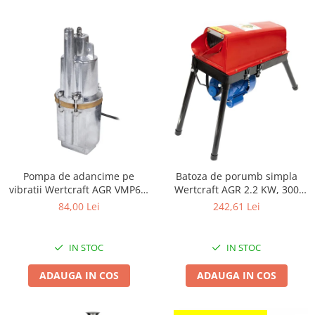
Chiuvete bucatarie compozit
Chiuvete inox
Coloane de dus
Robineti
Scari
Tapet 3D Autoadeziv
Climatizare si echipamente de
incalzire
Aere conditionate
Pompa de adancime pe
Batoza de porumb simpla
Echipamente pt incalzire
vibratii Wertcraft AGR VMP60,
Wertcraft AGR 2.2 KW, 300
Panouri solare
600 W, 90m refulare
kg/h
84,00 Lei
242,61 Lei
Paturi electrice cu incalzire
Sobe pe lemne
IN STOC
IN STOC
Umidificatoare
Ventilatoare
ADAUGA IN COS
ADAUGA IN COS
Kituri de siguranta si supravietuire
Kit-uri siguranta auto