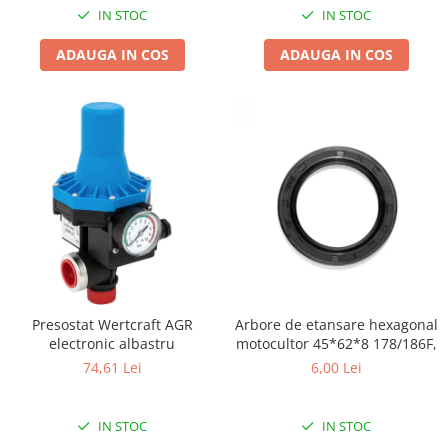
Pentru Casa si Camping
IN STOC
IN STOC
Aragaze, plite, piese butelii de
ADAUGA IN COS
ADAUGA IN COS
voiaj
Accesorii aragaze & butelii
Butelii
Gratare
Pirostrii si accesorii pentru gatit
Plite & aragaze
Iluminat & electrice
Prelungitoare & cabluri electrice
Becuri
Coliere plastic
Presostat Wertcraft AGR
Arbore de etansare hexagonal
Conectori/doze
electronic albastru
motocultor 45*62*8 178/186F,
Corpuri de iluminat
74,61 Lei
6,00 Lei
Lampi solare
Lanterne
IN STOC
IN STOC
Lumina de crestere pentru plante