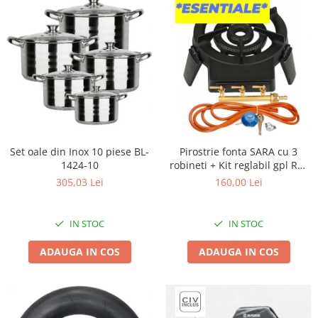
Kit-uri Supravietuire si Accesorii
Camping
Curatenie si menaj
Accesorii ingrijire casa
Accesorii maturi, mopuri si galeti
Aparate de calcat
Aspiratoare electrice
Cutii depozitare diverse
Set oale din Inox 10 piese BL-
Pirostrie fonta SARA cu 3
Cutii depozitare medicamente
1424-10
robineti + Kit reglabil gpl RH-
Cutii pentru chei
10 + Tub flex 2M+2 Coliere
305,03 Lei
160,00 Lei
Dulapuri si rafturi de depozitare
Maturi, mopuri si galeti
IN STOC
IN STOC
Organizatoare imbracaminte si
incaltaminte
ADAUGA IN COS
ADAUGA IN COS
Perii de curatare
Perii si aparate scame
Stergatoare geam