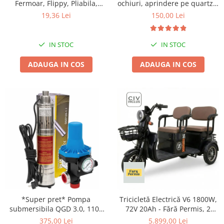
Tractoraș de tuns gazonul
Fermoar, Flippy, Pliabila,
ochiuri, aprindere pe quartz +
Maner Ranforsat, Fermoar
Kit reglabil gpl RH-10 + Tub
19,36 Lei
150,00 Lei
Zootehnie
Rezistent, pentru Haine,
flex 2M+2 Coliere
Incubatoare, oparitoare si
Paturi, Plapumi, Perne,
deplumatoare
Lenjerii de Pat, Jucarii,
IN STOC
IN STOC
61x50x71 cm, 210 Litri, Gri
Echipamente pentru animale
ADAUGA IN COS
ADAUGA IN COS
Aparate de tuns animale
Piese si accesorii aparate de tuns
animale
Tarcuri animale
Semanatori
Masini batut stalpi si accesorii
Roabe & accesorii
Casute gradina si cutii depozitare
Mobilier gradina
Corturi, Prelate si plase de
*Super pret* Pompa
Tricicletă Electrică V6 1800W,
umbrire
submersibila QGD 3.0, 1100
72V 20Ah - Fără Permis, 2
W, 120 m inaltime, 3 mc/h, 1"
Locuri, Autonomie 80 km,
Lopeti zapada
375,00 Lei
5.899,00 Lei