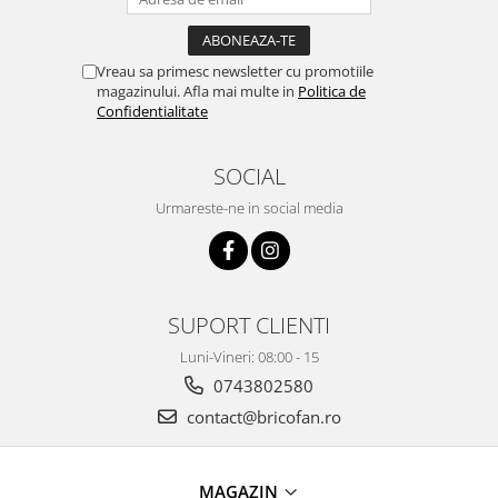
Instalatii de Craciun
Instalatii liniare si role de furtun
luminos
Vreau sa primesc newsletter cu promotiile
Instalatii liniare/sir
magazinului. Afla mai multe in
Politica de
Confidentialitate
Instalatii perdea
Instalatii plasa
SOCIAL
Instalatii Solare
Instalatii turturi-franjuri
Urmareste-ne in social media
Liniare 220V
Perdea 220V
Plasa 220V
SUPORT CLIENTI
Turturi/Franjuri 220V
Diverse pentru casa si camping
Luni-Vineri: 08:00 - 15
Feronerie
0743802580
contact@bricofan.ro
Balamale si zavoare
Broaste si clante
Accesorii litiere
MAGAZIN