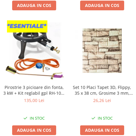
Proiectoare & lampi de lucru
ADAUGA IN COS
ADAUGA IN COS
Veioze si Lampi
Cantarire
Cantare comerciale
Cantare Corporale
Aparate de spalat cu presiune si
accesorii
Accesorii aparatele de spalat cu
presiune
Aparate de spalat cu presiune
Instalatii sanitare
Pirostrie 3 picioare din fonta,
Set 10 Placi Tapet 3D, Flippy,
Articole si accesorii pentru baie
3 kW + Kit reglabil gpl RH-10 +
35 x 38 cm, Grosime 3 mm,
Tub flex 2M+2 Coliere +
din Polietilena, Model
Baterii baie
135,00 Lei
26,26 Lei
Arzator
Caramida, Suprafata
Baterii bucatarie
acoperita 1.33 mp, Piatra
Baterii cada
Galbena
IN STOC
IN STOC
Baterii electrice
ADAUGA IN COS
ADAUGA IN COS
Baterii lavoar