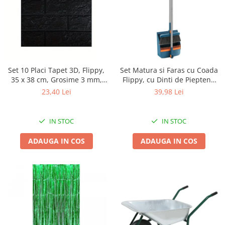
Masini tocat carne electrice
Mixere
Oale si Cratite
Oale sub presiune
Pahare / Sticle cu Pai / Cani termos
Set 10 Placi Tapet 3D, Flippy,
Set Matura si Faras cu Coada
Palnii
35 x 38 cm, Grosime 3 mm,
Flippy, cu Dinti de Pieptene
din Polietilena, Model
pentru Curatare Matura,
Storcatoare
23,40 Lei
39,98 Lei
Caramida, Suprafata
rotativ, pliabil, detasabil, Otel
Tavi copt
acoperita 1.33 mp, Negru
inoxidabil si Polipropilena,
Tigai
albastru
IN STOC
IN STOC
Ustensile de bucatarie
ADAUGA IN COS
ADAUGA IN COS
Auto
Stații încărcare vehicule electrice
Anvelope auto
Chingi
Clesti auto
Compresoare auto si pompe
Cricuri