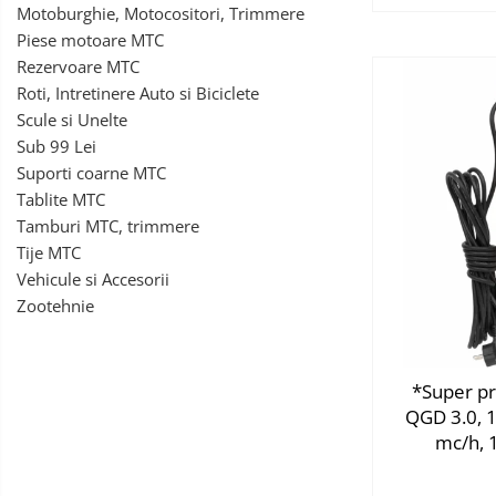
Tractoraș de tuns gazonul
Motoburghie, Motocositori, Trimmere
Zootehnie
Piese motoare MTC
Incubatoare, oparitoare si
Rezervoare MTC
deplumatoare
Roti, Intretinere Auto si Biciclete
Echipamente pentru animale
Scule si Unelte
Sub 99 Lei
Aparate de tuns animale
Suporti coarne MTC
Piese si accesorii aparate de tuns
Tablite MTC
animale
Tamburi MTC, trimmere
Tarcuri animale
Tije MTC
Semanatori
Vehicule si Accesorii
Masini batut stalpi si accesorii
Zootehnie
Roabe & accesorii
Casute gradina si cutii depozitare
*Super p
Mobilier gradina
QGD 3.0, 1
Corturi, Prelate si plase de
mc/h, 
umbrire
Lopeti zapada