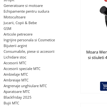
Generatoare si motoare
Biciclete, trotinete, triciclete
Echipamente pentru sudura
Biciclete electrice
Gradina
Motocultoare
Triciclete
Jucarii, Copii & Bebe
Motoburghie si accesorii
GSM
Articole petrecere
Accesorii motoburghie
Ingrijire personala si Cosmetice
Motoburghie
Bijuterii argint
Drujbe, fierastraie electrice
Consumabile, piese si accesorii
Moara Wert
Drujbe pe benzina
Lichidare stoc
si stiuleti
Drujbe cu acumulator
Accesorii MTC
Consumabile drujbe, fierastraie
Accesorii speciale MTC
electrice
Ambielaje MTC
Drujbe electrice
Ambreiaje MTC
Angrenaje unghiulare MTC
Unelte electrice busteni
Aparatoare MTC
Mori cereale si batoze porumb
Blackfriday 2025
Batoze - mori desfacat porumb
Bujii MTC
Granulatoare