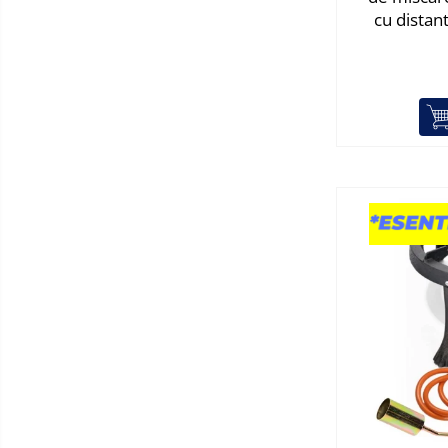
cu distan
Pentru Casa si Camping
perete
Aragaze, plite, piese butelii de
voiaj
Accesorii aragaze & butelii
Butelii
Gratare
Pirostrii si accesorii pentru gatit
Plite & aragaze
Iluminat & electrice
Prelungitoare & cabluri electrice
Becuri
Coliere plastic
Conectori/doze
Corpuri de iluminat
Lampi solare
Lanterne