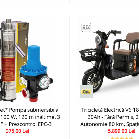
ret* Pompa submersibila
Tricicletă Electrică V6 
100 W, 120 m inaltime, 3
20Ah - Fără Permis, 2
1" + Prescontrol EPC-3
Autonomie 80 km, Spați
375,00 Lei
5.899,00 Lei
Depozitare