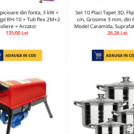
 picioare din fonta, 3 kW +
Set 10 Placi Tapet 3D, Fli
l gpl RH-10 + Tub flex 2M+2
cm, Grosime 3 mm, din Po
oliere + Arzator
Model Caramida, Suprafat
135,00 Lei
1.33 mp, Piatra Ga
26,26 Lei
ADAUGA IN COS
ADAUGA IN CO