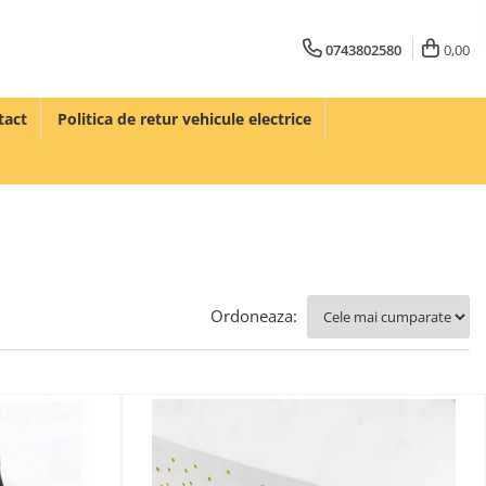
0743802580
0,00
tact
Politica de retur vehicule electrice
Ordoneaza: