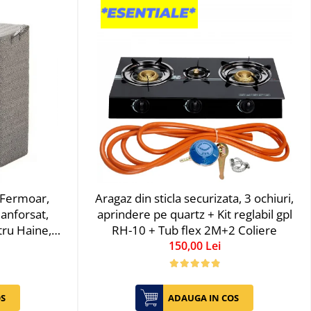
 Fermoar,
Aragaz din sticla securizata, 3 ochiuri,
Ranforsat,
aprindere pe quartz + Kit reglabil gpl
tru Haine,
RH-10 + Tub flex 2M+2 Coliere
Lenjerii de
150,00 Lei
 210 Litri,
S
ADAUGA IN COS