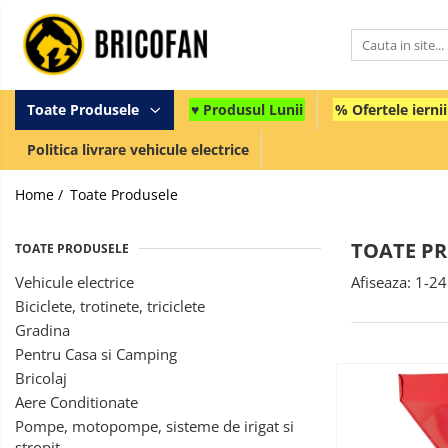
Toate Produsele
Vehicule electrice
Toate Produsele
♥ Produsul Lunii
% Ofertele iernii
Atv
Politica livrare vehicule electrice
Cu permis
Home /
Toate Produsele
Fără permis
Masini electrice
TOATE P
TOATE PRODUSELE
Motocross
Vehicule electrice
Afiseaza:
1-
24
Piese de schimb vehicule electrice
Biciclete, trotinete, triciclete
Scutere electrice
Gradina
Scutere pe benzina
Pentru Casa si Camping
Bricolaj
Tricicluri cargo fara permis
Aere Conditionate
Tricicluri persoane
Pompe, motopompe, sisteme de irigat si
Trotinete electrice
stropit