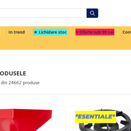
In trend
★ Lichidare stoc
♥ Oferte sub 99 Lei
Con
RODUSELE
din
24662
produse