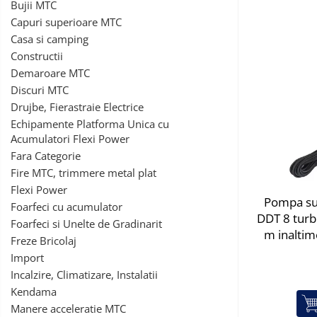
Bujii MTC
Mori pentru cereale
Capuri superioare MTC
Mori pentru fructe si legume
Casa si camping
Mori pentru furaje
Constructii
Demaroare MTC
Mori pentru furaje si resturi
vegetale
Discuri MTC
Drujbe, Fierastraie Electrice
Motoare granulatoare
Echipamente Platforma Unica cu
Piese si accesorii mori
Acumulatori Flexi Power
Tocatoare furaje si crengi
Fara Categorie
Tocatoare furaje
Fire MTC, trimmere metal plat
Consumabile si acesorii tocatoare
Flexi Power
Pompa su
Tocatoare crengi
Foarfeci cu acumulator
DDT 8 turb
Foarfeci si Unelte de Gradinarit
Motocoase, Trimmere si Masini de
m inaltim
tuns gazon
Freze Bricolaj
Import
Motocositori cu motoare 2T
Incalzire, Climatizare, Instalatii
Trimmere electrice
Kendama
Masini de tuns gazon pe benzina
Manere acceleratie MTC