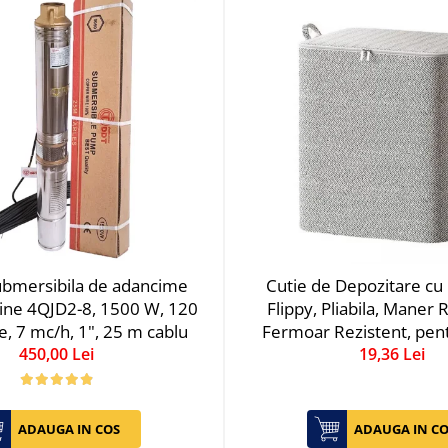
bmersibila de adancime
Cutie de Depozitare cu
ine 4QJD2-8, 1500 W, 120
Flippy, Pliabila, Maner 
e, 7 mc/h, 1", 25 m cablu
Fermoar Rezistent, pen
450,00 Lei
Paturi, Plapumi, Perne, 
19,36 Lei
Pat, Jucarii, 61x50x71 cm,
Gri
ADAUGA IN COS
ADAUGA IN CO