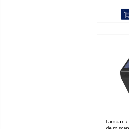
Zdrobitoare si teascuri
Teascuri
Zdrobitoare electrice
Zdrobitoare electrice & manuale
Zdrobitoare manuale
Masini de cusut si accesorii
Articole antidaunatori gradina
Sere si solarii
Suflante si aspiratoare exterior
Unelte altoit
Unelte manuale de gradina -
Stropitori
Folie si plase pt plante
Masini de maturat manuale
Lampa cu i
Masini batut stalpi
de miscare