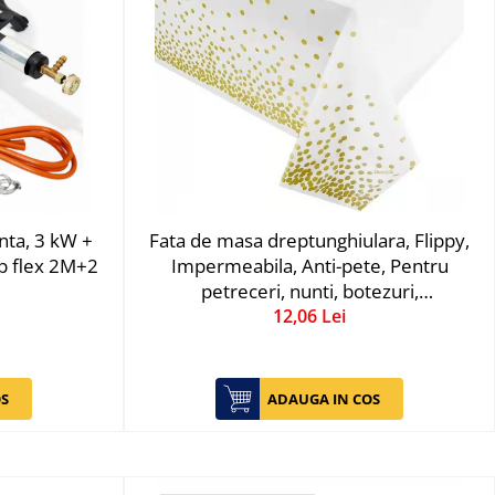
onta, 3 kW +
Fata de masa dreptunghiulara, Flippy,
ub flex 2M+2
Impermeabila, Anti-pete, Pentru
petreceri, nunti, botezuri,
decoratiuni, 274x137cm, Gold/ Alb
12,06 Lei
S
ADAUGA IN COS