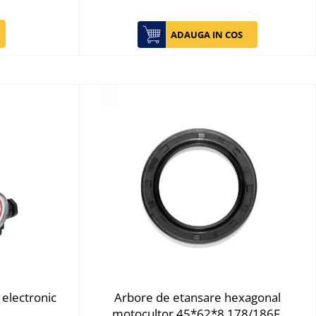
ADAUGA IN COS
electronic
Arbore de etansare hexagonal
motocultor 45*62*8 178/186F,