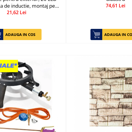
ta de inductie, montaj pe
74,61 Lei
, fara cabluri, Flippy
21,62 Lei
ADAUGA IN COS
ADAUGA IN CO