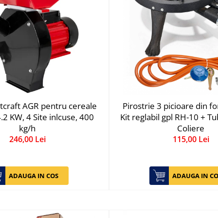
craft AGR pentru cereale
Pirostrie 3 picioare din f
 4.2 KW, 4 Site inlcuse, 400
Kit reglabil gpl RH-10 + T
kg/h
Coliere
246,00 Lei
115,00 Lei
ADAUGA IN COS
ADAUGA IN CO