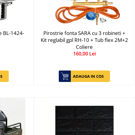
se BL-1424-
Pirostrie fonta SARA cu 3 robineti +
Kit reglabil gpl RH-10 + Tub flex 2M+2
Coliere
160,00 Lei
S
ADAUGA IN COS