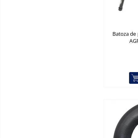
Baterii lavoar
Chiuvete bucatarie compozit
Chiuvete inox
Coloane de dus
Batoza de
Robineti
AGR
Scari
Tapet 3D Autoadeziv
Climatizare si echipamente de
incalzire
Aere conditionate
Echipamente pt incalzire
Panouri solare
Paturi electrice cu incalzire
Sobe pe lemne
Umidificatoare
Ventilatoare