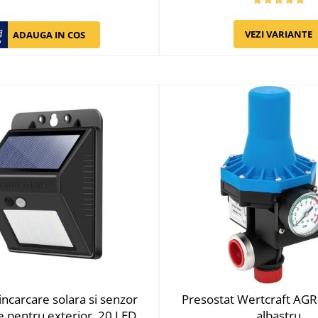
VEZI VARIANTE
ADAUGA IN COS
ncarcare solara si senzor
Presostat Wertcraft AGR 
 pentru exterior, 20 LED
albastru