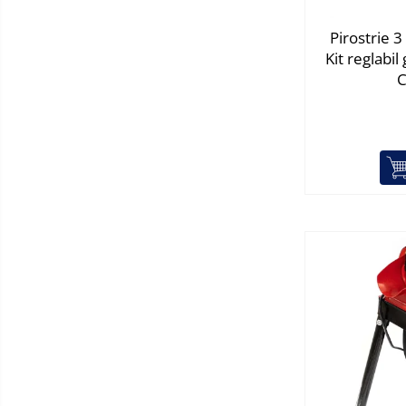
Lumina de crestere pentru plante
Proiectoare & lampi de lucru
Pirostrie 3
Veioze si Lampi
Kit reglabi
Cantarire
C
Cantare comerciale
Cantare Corporale
Aparate de spalat cu presiune si
accesorii
Accesorii aparatele de spalat cu
presiune
Aparate de spalat cu presiune
Instalatii sanitare
Articole si accesorii pentru baie
Baterii baie
Baterii bucatarie
Baterii cada
Baterii electrice