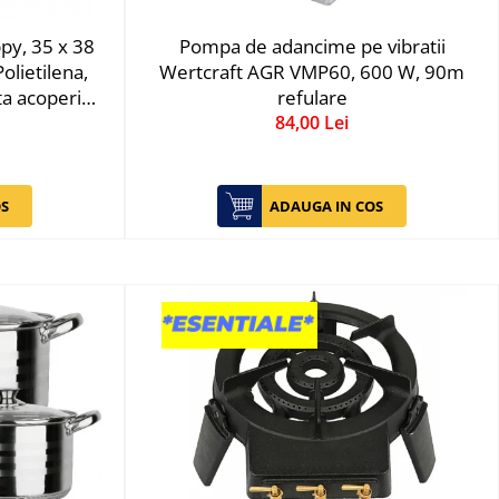
ppy, 35 x 38
Pompa de adancime pe vibratii
lietilena,
Wertcraft AGR VMP60, 600 W, 90m
a acoperita
refulare
lbena
84,00 Lei
S
ADAUGA IN COS