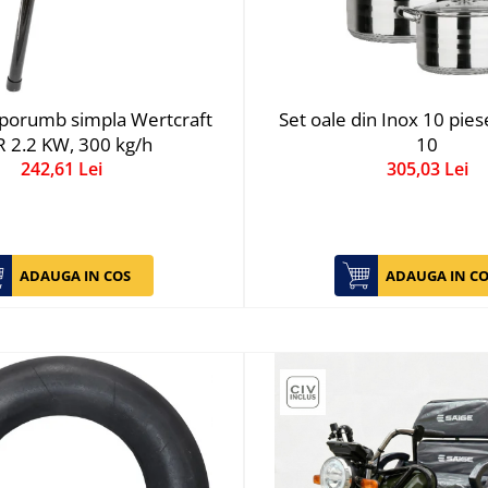
 porumb simpla Wertcraft
Set oale din Inox 10 pie
 2.2 KW, 300 kg/h
10
242,61 Lei
305,03 Lei
ADAUGA IN COS
ADAUGA IN CO