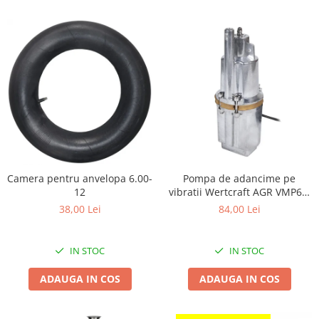
Chiuvete bucatarie compozit
Chiuvete inox
Coloane de dus
Robineti
Scari
Tapet 3D Autoadeziv
Climatizare si echipamente de
incalzire
Aere conditionate
Camera pentru anvelopa 6.00-
Pompa de adancime pe
Echipamente pt incalzire
12
vibratii Wertcraft AGR VMP60,
Panouri solare
600 W, 90m refulare
38,00 Lei
84,00 Lei
Paturi electrice cu incalzire
Sobe pe lemne
IN STOC
IN STOC
Umidificatoare
Ventilatoare
ADAUGA IN COS
ADAUGA IN COS
Kituri de siguranta si supravietuire
Kit-uri siguranta auto