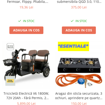
Tractoraș de tuns gazonul
Fermoar, Flippy, Pliabila,
submersibila QGD 3.0, 1100
Maner Ranforsat, Fermoar
W, 120 m inaltime, 3 mc/h, 1"
19,36 Lei
375,00 Lei
Zootehnie
Rezistent, pentru Haine,
+ Prescontrol EPC-3
Incubatoare, oparitoare si
Paturi, Plapumi, Perne,
deplumatoare
Lenjerii de Pat, Jucarii,
IN STOC
IN STOC
61x50x71 cm, 210 Litri, Gri
Echipamente pentru animale
ADAUGA IN COS
ADAUGA IN COS
Aparate de tuns animale
Piese si accesorii aparate de tuns
animale
Tarcuri animale
Semanatori
Masini batut stalpi si accesorii
Roabe & accesorii
Casute gradina si cutii depozitare
Mobilier gradina
Corturi, Prelate si plase de
Tricicletă Electrică V6 1800W,
Aragaz din sticla securizata, 3
umbrire
72V 20Ah - Fără Permis, 2
ochiuri, aprindere pe quartz +
Locuri, Autonomie 80 km,
Kit reglabil gpl RH-10 + Tub
Lopeti zapada
5.899,00 Lei
150,00 Lei