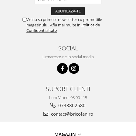
Instalatii de Craciun
Instalatii liniare si role de furtun
luminos
Vreau sa primesc newsletter cu promotiile
Instalatii liniare/sir
magazinului. Afla mai multe in
Politica de
Confidentialitate
Instalatii perdea
Instalatii plasa
SOCIAL
Instalatii Solare
Instalatii turturi-franjuri
Urmareste-ne in social media
Liniare 220V
Perdea 220V
Plasa 220V
SUPORT CLIENTI
Turturi/Franjuri 220V
Diverse pentru casa si camping
Luni-Vineri: 08:00 - 15
Feronerie
0743802580
contact@bricofan.ro
Balamale si zavoare
Broaste si clante
Accesorii litiere
MAGAZIN