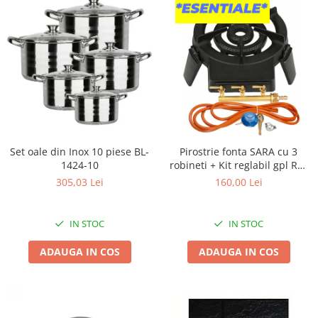
Kit-uri Supravietuire si Accesorii
Camping
Curatenie si menaj
Accesorii ingrijire casa
Accesorii maturi, mopuri si galeti
Aparate de calcat
Aspiratoare electrice
Cutii depozitare diverse
Set oale din Inox 10 piese BL-
Pirostrie fonta SARA cu 3
Cutii depozitare medicamente
1424-10
robineti + Kit reglabil gpl RH-
Cutii pentru chei
10 + Tub flex 2M+2 Coliere
305,03 Lei
160,00 Lei
Dulapuri si rafturi de depozitare
Maturi, mopuri si galeti
IN STOC
IN STOC
Organizatoare imbracaminte si
incaltaminte
ADAUGA IN COS
ADAUGA IN COS
Perii de curatare
Perii si aparate scame
Stergatoare geam