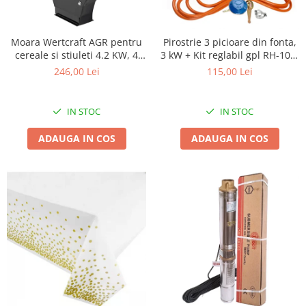
Biciclete, trotinete, triciclete
Biciclete electrice
Moara Wertcraft AGR pentru
Pirostrie 3 picioare din fonta,
cereale si stiuleti 4.2 KW, 4
3 kW + Kit reglabil gpl RH-10 +
Triciclete
Site inlcuse, 400 kg/h
Tub flex 2M+2 Coliere
246,00 Lei
115,00 Lei
Gradina
Motoburghie si accesorii
IN STOC
IN STOC
Accesorii motoburghie
Motoburghie
ADAUGA IN COS
ADAUGA IN COS
Drujbe, fierastraie electrice
Drujbe pe benzina
Drujbe cu acumulator
Consumabile drujbe, fierastraie
electrice
Drujbe electrice
Unelte electrice busteni
Mori cereale si batoze porumb
Batoze - mori desfacat porumb