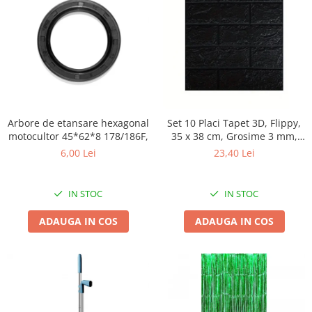
Umerase pentru haine si suporturi
Uscatoare si standere haine
Bucatarie si electrocasnice
Masini de carnati si accesorii
Espressoare si cafetiere
Masini de piper si nuci
Accesorii si consumabile masini de
Arbore de etansare hexagonal
Set 10 Placi Tapet 3D, Flippy,
tocat carne
motocultor 45*62*8 178/186F,
35 x 38 cm, Grosime 3 mm,
Autocolant de bucatarie
din Polietilena, Model
6,00 Lei
23,40 Lei
Caramida, Suprafata
Blendere
acoperita 1.33 mp, Negru
Ceaune
IN STOC
IN STOC
Dozatoare
Fete de masa
ADAUGA IN COS
ADAUGA IN COS
Fierbatoare
Friteuze
Genti Termoizolante Mancare
Magneti de frigider
Masini de tocat manuale