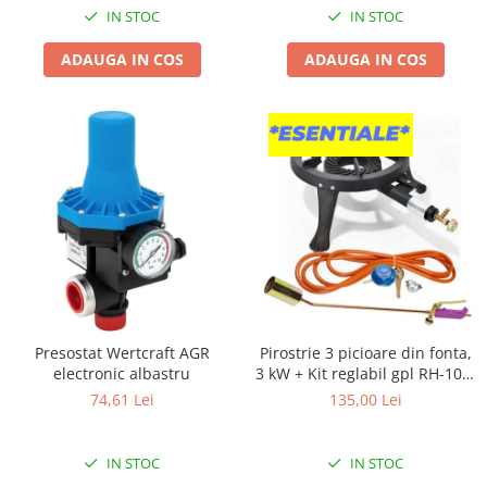
Pentru Casa si Camping
IN STOC
IN STOC
Aragaze, plite, piese butelii de
ADAUGA IN COS
ADAUGA IN COS
voiaj
Accesorii aragaze & butelii
Butelii
Gratare
Pirostrii si accesorii pentru gatit
Plite & aragaze
Iluminat & electrice
Prelungitoare & cabluri electrice
Becuri
Coliere plastic
Presostat Wertcraft AGR
Pirostrie 3 picioare din fonta,
Conectori/doze
electronic albastru
3 kW + Kit reglabil gpl RH-10 +
Corpuri de iluminat
Tub flex 2M+2 Coliere +
74,61 Lei
135,00 Lei
Lampi solare
Arzator
Lanterne
IN STOC
IN STOC
Lumina de crestere pentru plante