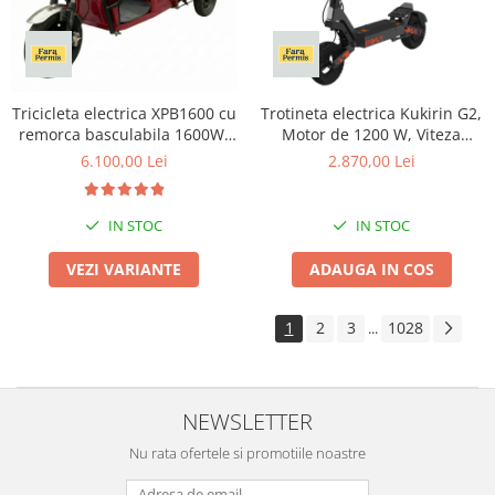
Intretinere interior/exterior
Modulatoare FM
Perii de zapada si raclete
Pompe de transfer
Tricicleta electrica XPB1600 cu
Trotineta electrica Kukirin G2,
remorca basculabila 1600W,
Motor de 1200 W, Viteza
Decoratiuni, ornamente si articole
fara permis,25km/h, baterie
Maxima 45km/h, Baterie 48V
Craciun
6.100,00 Lei
2.870,00 Lei
60V 20Ah, autonomie 70 km
15Ah Li-ion, Autonomie de
Accesorii si componente craciun
pana la 55 km
Beteala si ghirlande Craciun
IN STOC
IN STOC
Brazi de Craciun
VEZI VARIANTE
ADAUGA IN COS
Costume Craciun
Decoratiuni luminoase exterioare &
1
2
3
1028
...
interioare
Figurine muzicale
Figurine si decoratiuni Craciun
NEWSLETTER
Furtun - Tub - rola craciun
Instalatii Craciun 220V
Nu rata ofertele si promotiile noastre
Instalatii cu baterii