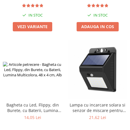
Spațiu Generos Depozitare
flex 2M+2 Coliere
Zdrobitoare si teascuri
Teascuri
IN STOC
IN STOC
Zdrobitoare electrice
VEZI VARIANTE
ADAUGA IN COS
Zdrobitoare electrice & manuale
Zdrobitoare manuale
Masini de cusut si accesorii
Articole antidaunatori gradina
Sere si solarii
Suflante si aspiratoare exterior
Unelte altoit
Unelte manuale de gradina -
Stropitori
Bagheta cu Led, Flippy, din
Lampa cu incarcare solara si
Folie si plase pt plante
Burete, cu Baterii, Lumina
senzor de miscare pentru
Masini de maturat manuale
Multicolora, 48 x 4 cm, Alb
exterior, 20 LED cu distanta
14,05 Lei
21,62 Lei
de inductie, montaj pe perete,
Masini batut stalpi
fara cabluri, Flippy