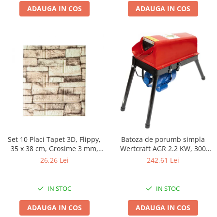
Proiectoare & lampi de lucru
ADAUGA IN COS
ADAUGA IN COS
Veioze si Lampi
Cantarire
Cantare comerciale
Cantare Corporale
Aparate de spalat cu presiune si
accesorii
Accesorii aparatele de spalat cu
presiune
Aparate de spalat cu presiune
Instalatii sanitare
Set 10 Placi Tapet 3D, Flippy,
Batoza de porumb simpla
Articole si accesorii pentru baie
35 x 38 cm, Grosime 3 mm,
Wertcraft AGR 2.2 KW, 300
din Polietilena, Model
kg/h
Baterii baie
26,26 Lei
242,61 Lei
Caramida, Suprafata
Baterii bucatarie
acoperita 1.33 mp, Piatra
Baterii cada
Galbena
IN STOC
IN STOC
Baterii electrice
ADAUGA IN COS
ADAUGA IN COS
Baterii lavoar