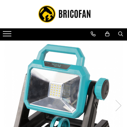
Toate Produsele
Vehicule electrice
Atv
Cu permis
Fără permis
Masini electrice
Motocross
Piese de schimb vehicule electrice
Scutere electrice
Scutere pe benzina
Tricicluri cargo fara permis
Tricicluri persoane
Trotinete electrice