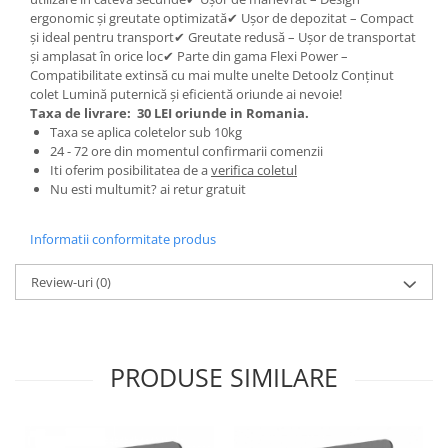
ergonomic și greutate optimizată✔ Ușor de depozitat – Compact
Zdrobitoare si teascuri
și ideal pentru transport✔ Greutate redusă – Ușor de transportat
Teascuri
și amplasat în orice loc✔ Parte din gama Flexi Power –
Compatibilitate extinsă cu mai multe unelte Detoolz Conținut
Zdrobitoare electrice
colet Lumină puternică și eficientă oriunde ai nevoie!
Zdrobitoare electrice & manuale
Taxa de livrare:
30 LEI oriunde in Romania.
Zdrobitoare manuale
Taxa se aplica coletelor sub 10kg
24 - 72 ore din momentul confirmarii comenzii
Masini de cusut si accesorii
Iti oferim posibilitatea de a
verifica coletul
Articole antidaunatori gradina
Nu esti multumit? ai retur gratuit
Sere si solarii
Informatii conformitate produs
Suflante si aspiratoare exterior
Unelte altoit
Review-uri
(0)
Unelte manuale de gradina -
Stropitori
Folie si plase pt plante
PRODUSE SIMILARE
Masini de maturat manuale
Masini batut stalpi