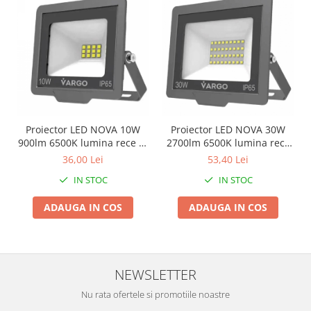
Pentru Casa si Camping
Aragaze, plite, piese butelii de
voiaj
Accesorii aragaze & butelii
Butelii
Gratare
Pirostrii si accesorii pentru gatit
Proiector LED NOVA 10W
Proiector LED NOVA 30W
Plite & aragaze
900lm 6500K lumina rece V-
2700lm 6500K lumina rece
Iluminat & electrice
116545 VARGO
V-116760 VARGO
36,00 Lei
53,40 Lei
Prelungitoare & cabluri electrice
IN STOC
IN STOC
Becuri
ADAUGA IN COS
ADAUGA IN COS
Coliere plastic
Conectori/doze
Corpuri de iluminat
Lampi solare
NEWSLETTER
Lanterne
Nu rata ofertele si promotiile noastre
Lumina de crestere pentru plante