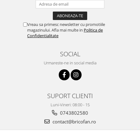
Proiectoare & lampi de lucru
Veioze si Lampi
Cantarire
Vreau sa primesc newsletter cu promotiile
Cantare comerciale
magazinului. Afla mai multe in
Politica de
Confidentialitate
Cantare Corporale
Aparate de spalat cu presiune si
accesorii
SOCIAL
Accesorii aparatele de spalat cu
Urmareste-ne in social media
presiune
Aparate de spalat cu presiune
Instalatii sanitare
Articole si accesorii pentru baie
SUPORT CLIENTI
Baterii baie
Luni-Vineri: 08:00 - 15
Baterii bucatarie
0743802580
Baterii cada
contact@bricofan.ro
Baterii electrice
Baterii lavoar