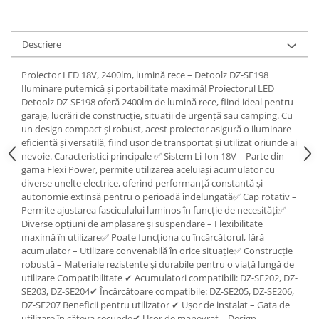
Tractoraș de tuns gazonul
Zootehnie
Descriere
Incubatoare, oparitoare si
deplumatoare
Proiector LED 18V, 2400lm, lumină rece – Detoolz DZ-SE198
Echipamente pentru animale
Iluminare puternică și portabilitate maximă! Proiectorul LED
Aparate de tuns animale
Detoolz DZ-SE198 oferă 2400lm de lumină rece, fiind ideal pentru
Piese si accesorii aparate de tuns
garaje, lucrări de construcție, situații de urgență sau camping. Cu
animale
un design compact și robust, acest proiector asigură o iluminare
eficientă și versatilă, fiind ușor de transportat și utilizat oriunde ai
Tarcuri animale
nevoie. Caracteristici principale ✅ Sistem Li-Ion 18V – Parte din
Semanatori
gama Flexi Power, permite utilizarea aceluiași acumulator cu
diverse unelte electrice, oferind performanță constantă și
Masini batut stalpi si accesorii
autonomie extinsă pentru o perioadă îndelungată✅ Cap rotativ –
Roabe & accesorii
Permite ajustarea fasciculului luminos în funcție de necesități✅
Diverse opțiuni de amplasare și suspendare – Flexibilitate
Casute gradina si cutii depozitare
maximă în utilizare✅ Poate funcționa cu încărcătorul, fără
acumulator – Utilizare convenabilă în orice situație✅ Construcție
Mobilier gradina
robustă – Materiale rezistente și durabile pentru o viață lungă de
Corturi, Prelate si plase de
utilizare Compatibilitate ✔ Acumulatori compatibili: DZ-SE202, DZ-
umbrire
SE203, DZ-SE204✔ Încărcătoare compatibile: DZ-SE205, DZ-SE206,
DZ-SE207 Beneficii pentru utilizator ✔ Ușor de instalat – Gata de
Lopeti zapada
utilizare în câteva secunde✔ Ușor de manevrat – Design