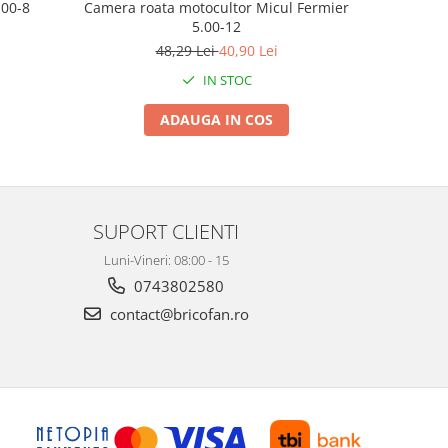
.00-8
Camera roata motocultor Micul Fermier
Roata 
5.00-12
48,29 Lei
40,90 Lei
IN STOC
ADAUGA IN COS
SUPORT CLIENTI
Luni-Vineri: 08:00 - 15
0743802580
contact@bricofan.ro