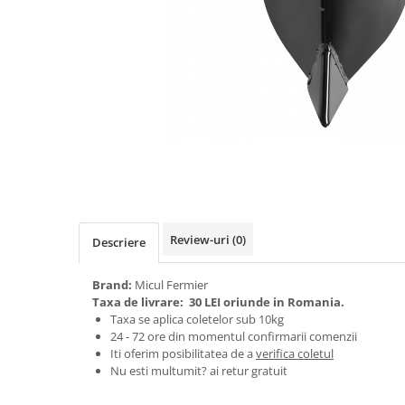
Biciclete, trotinete, triciclete
Biciclete electrice
Triciclete
Gradina
Motoburghie si accesorii
Accesorii motoburghie
Motoburghie
Drujbe, fierastraie electrice
Drujbe pe benzina
Review-uri
(0)
Descriere
Drujbe cu acumulator
Consumabile drujbe, fierastraie
Brand:
Micul Fermier
electrice
Taxa de livrare:
30 LEI oriunde in Romania.
Drujbe electrice
Taxa se aplica coletelor sub 10kg
24 - 72 ore din momentul confirmarii comenzii
Unelte electrice busteni
Iti oferim posibilitatea de a
verifica coletul
Mori cereale si batoze porumb
Nu esti multumit? ai retur gratuit
Batoze - mori desfacat porumb