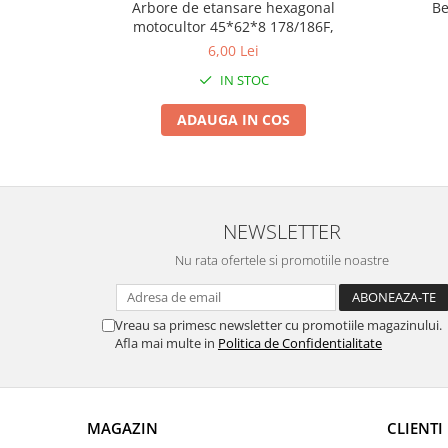
Tractoraș de tuns gazonul
Arbore de etansare hexagonal
Be
motocultor 45*62*8 178/186F,
Zootehnie
6,00 Lei
Incubatoare, oparitoare si
IN STOC
deplumatoare
Echipamente pentru animale
ADAUGA IN COS
Aparate de tuns animale
Piese si accesorii aparate de tuns
animale
Tarcuri animale
NEWSLETTER
Semanatori
Nu rata ofertele si promotiile noastre
Masini batut stalpi si accesorii
Roabe & accesorii
Vreau sa primesc newsletter cu promotiile magazinului.
Casute gradina si cutii depozitare
Afla mai multe in
Politica de Confidentialitate
Mobilier gradina
Corturi, Prelate si plase de
umbrire
MAGAZIN
CLIENTI
Lopeti zapada