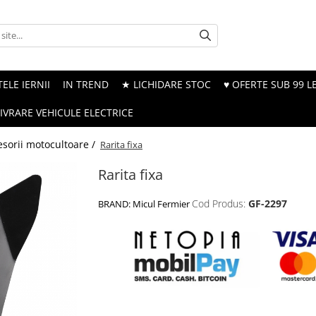
ELE IERNII
IN TREND
★ LICHIDARE STOC
♥ OFERTE SUB 99 LE
LIVRARE VEHICULE ELECTRICE
esorii motocultoare /
Rarita fixa
Rarita fixa
Cod Produs:
GF-2297
BRAND:
Micul Fermier