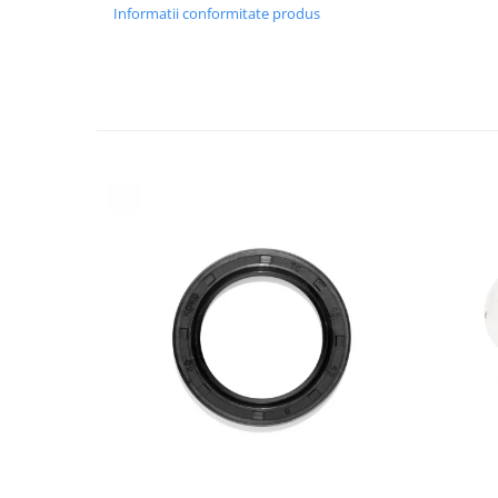
Informatii conformitate produs
Granulatoare
Mori pentru cereale
Mori pentru fructe si legume
Mori pentru furaje
Mori pentru furaje si resturi
vegetale
Motoare granulatoare
Piese si accesorii mori
Tocatoare furaje si crengi
Tocatoare furaje
Consumabile si acesorii tocatoare
Tocatoare crengi
Motocoase, Trimmere si Masini de
tuns gazon
Motocositori cu motoare 2T
Trimmere electrice
Masini de tuns gazon pe benzina