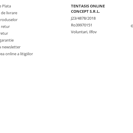
 Plata
TENTASIS ONLINE
CONCEPT S.R.L.
 de livrare
J23/4878/2018
Produselor
Ro39970151
©
 retur
Voluntari, Ilfov
retur
garantie
a newsletter
a online a litigiilor