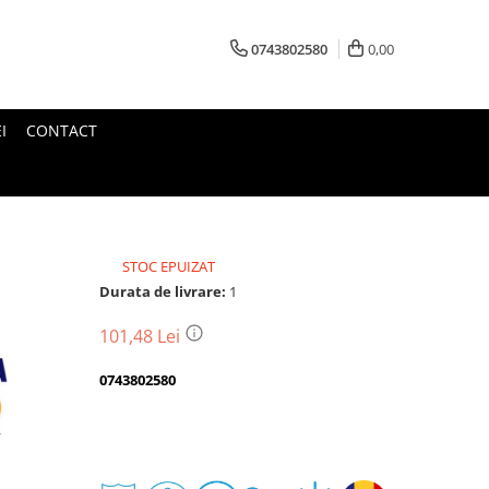
0743802580
0,00
I
CONTACT
STOC EPUIZAT
Durata de livrare:
1
101,48 Lei
0743802580
Transport
gratuit
Perioada
Magazin
De
Garantie
Deschidere
Retur
Romanesc
la
Suport
2
colet
In
a
Cele