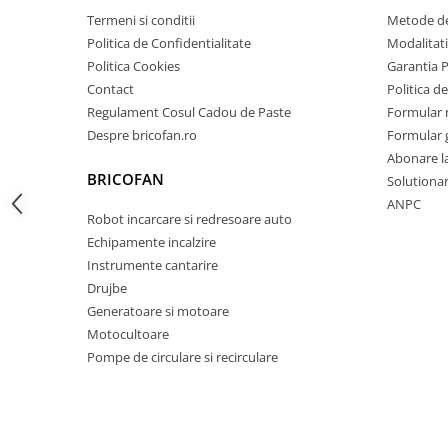
Termeni si conditii
Metode de
Zdrobitoare si teascuri
Politica de Confidentialitate
Modalitati
Teascuri
Politica Cookies
Garantia 
Zdrobitoare electrice
Contact
Politica de
Zdrobitoare electrice & manuale
Regulament Cosul Cadou de Paste
Formular 
Zdrobitoare manuale
Despre bricofan.ro
Formular 
Masini de cusut si accesorii
Abonare l
BRICOFAN
Solutionare
Articole antidaunatori gradina
ANPC
Sere si solarii
Robot incarcare si redresoare auto
Echipamente incalzire
Suflante si aspiratoare exterior
Instrumente cantarire
Unelte altoit
Drujbe
Generatoare si motoare
Unelte manuale de gradina -
Motocultoare
Stropitori
Pompe de circulare si recirculare
Folie si plase pt plante
Masini de maturat manuale
Masini batut stalpi