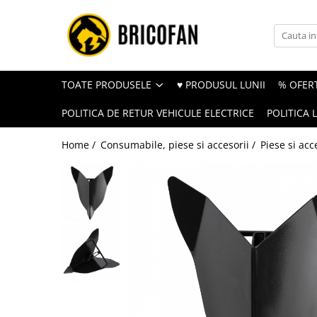
Toate Produsele
Vehicule electrice
TOATE PRODUSELE
♥ PRODUSUL LUNII
% OFERT
Atv
POLITICA DE RETUR VEHICULE ELECTRICE
POLITICA 
Cu permis
Fără permis
Home /
Consumabile, piese si accesorii /
Piese si acc
Masini electrice
Motocross
Piese de schimb vehicule electrice
Scutere electrice
Scutere pe benzina
Tricicluri cargo fara permis
Tricicluri persoane
Trotinete electrice