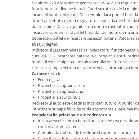
casnic de 220 V la iesire se genereaza 12-24 V. Un regulator
Granulatoare
functioneze cu diverse baterii. Cand se roteste de la minim
Mori pentru cereale
incarcarii sunt controlate. De exemplu daca puneti bateria
Mori pentru fructe si legume
atunci ar trebui sa setati regulatorul in pozitia min bateria 
dar mai bine. Daca va grabiti si nu doriti sa asteptati mult 
Mori pentru furaje
incarcare economisind astfel timp dar de multe ori nu ar tr
Mori pentru furaje si resturi
deoarece o astfel de incarcare „aseaza” bateria. Valoarea se
vegetale
afisajul digital.
Indicatorul LED semnaleaza ca incarcatorul functioneaza: 
Motoare granulatoare
curs VERDE – incarcarea bateriei s-a incheiat. Pentru racirea
Piese si accesorii mori
modelul este echipat cu un microventilator. Cu toate aces
Tocatoare furaje si crengi
care se intampla extrem de rar protectia automata va func
Caracteristici:
Tocatoare furaje
Ecran digital
Consumabile si acesorii tocatoare
Protectie la supraincalzire
Protectie la suprasarcina
Tocatoare crengi
Protectie la scurtcircuit
Motocoase, Trimmere si Masini de
Redresorul auto este destinat incarcarii tuturor tipurilor d
tuns gazon
intretinere supapa fibra de sticla absorbanta si cele mai mu
Proprietatile principale ale redresorului
Motocositori cu motoare 2T
Incarcarea eficienta a bateriilor si prevenirea deteriora
Trimmere electrice
control automat atent.
Masini de tuns gazon pe benzina
Combinatia optima de tensiune si curent de incarcare.
Capacitatea de incarcare a bateriilor nesupravegheate.