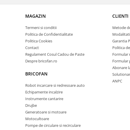
Proiectoare & lampi de lucru
Veioze si Lampi
MAGAZIN
CLIENTI
Cantarire
Cantare comerciale
Termeni si conditii
Metode de
Politica de Confidentialitate
Modalitati
Cantare Corporale
Politica Cookies
Garantia 
Aparate de spalat cu presiune si
Contact
Politica de
accesorii
Regulament Cosul Cadou de Paste
Formular 
Accesorii aparatele de spalat cu
Despre bricofan.ro
Formular 
presiune
Abonare l
Aparate de spalat cu presiune
BRICOFAN
Solutionare
Instalatii sanitare
ANPC
Robot incarcare si redresoare auto
Articole si accesorii pentru baie
Echipamente incalzire
Baterii baie
Instrumente cantarire
Baterii bucatarie
Drujbe
Baterii cada
Generatoare si motoare
Baterii electrice
Motocultoare
Baterii lavoar
Pompe de circulare si recirculare