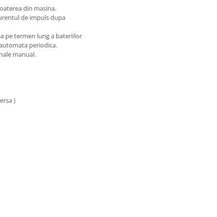
coaterea din masina.
urentul de impuls dupa
ea pe termen lung a bateriilor
e automata periodica.
inale manual.
ersa )