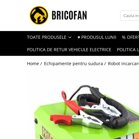
Toate Produsele
Vehicule electrice
TOATE PRODUSELE
♥ PRODUSUL LUNII
% OFERT
Atv
POLITICA DE RETUR VEHICULE ELECTRICE
POLITICA 
Cu permis
Fără permis
Home /
Echipamente pentru sudura /
Robot incarcar
Masini electrice
Motocross
Piese de schimb vehicule electrice
Scutere electrice
Scutere pe benzina
Tricicluri cargo fara permis
Tricicluri persoane
Trotinete electrice