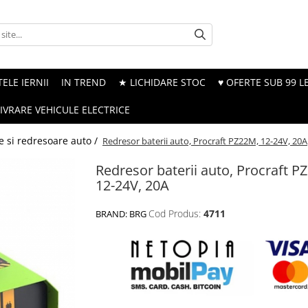
ELE IERNII
IN TREND
★ LICHIDARE STOC
♥ OFERTE SUB 99 LE
LIVRARE VEHICULE ELECTRICE
e si redresoare auto /
Redresor baterii auto, Procraft PZ22M, 12-24V, 20A
Redresor baterii auto, Procraft P
12-24V, 20A
Cod Produs:
4711
BRAND:
BRG