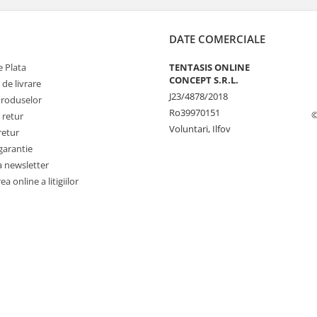
DATE COMERCIALE
 Plata
TENTASIS ONLINE
CONCEPT S.R.L.
 de livrare
J23/4878/2018
Produselor
Ro39970151
©
 retur
Voluntari, Ilfov
retur
garantie
a newsletter
a online a litigiilor