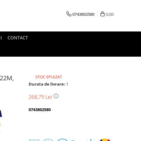
0743802580
0,00
I
CONTACT
Z22M,
STOC EPUIZAT
Durata de livrare:
1
268,79 Lei
0743802580
Transport
gratuit
Perioada
Magazin
De
Garantie
Deschidere
Retur
Romanesc
la
Suport
2
colet
In
a
Cele