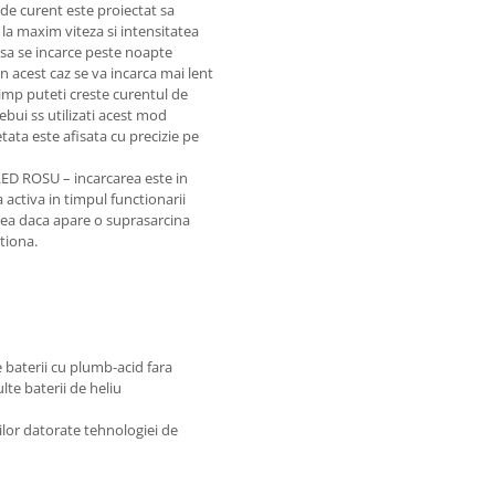
 de curent este proiectat sa
 la maxim viteza si intensitatea
 sa se incarce peste noapte
in acest caz se va incarca mai lent
timp puteti creste curentul de
ebui ss utilizati acest mod
tata este afisata cu precizie pe
LED ROSU – incarcarea este in
 activa in timpul functionarii
tea daca apare o suprasarcina
tiona.
e baterii cu plumb-acid fara
lte baterii de heliu
rilor datorate tehnologiei de