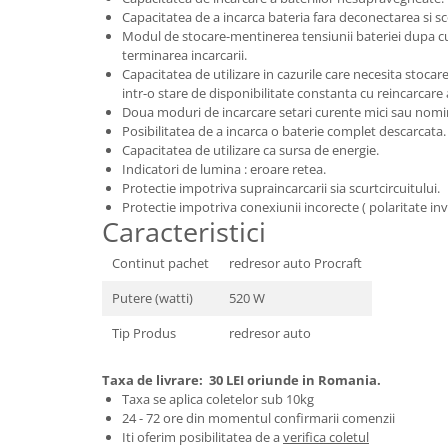
Tractoraș de tuns gazonul
Capacitatea de a incarca bateria fara deconectarea si s
Zootehnie
Modul de stocare-mentinerea tensiunii bateriei dupa c
terminarea incarcarii.
Incubatoare, oparitoare si
Capacitatea de utilizare in cazurile care necesita stocar
deplumatoare
intr-o stare de disponibilitate constanta cu reincarcar
Echipamente pentru animale
Doua moduri de incarcare setari curente mici sau nom
Posibilitatea de a incarca o baterie complet descarcata.
Aparate de tuns animale
Capacitatea de utilizare ca sursa de energie.
Piese si accesorii aparate de tuns
Indicatori de lumina : eroare retea.
animale
Protectie impotriva supraincarcarii sia scurtcircuitului.
Tarcuri animale
Protectie impotriva conexiunii incorecte ( polaritate inv
Caracteristici
Semanatori
Masini batut stalpi si accesorii
Continut pachet
redresor auto Procraft
Roabe & accesorii
Putere (watti)
520 W
Casute gradina si cutii depozitare
Tip Produs
redresor auto
Mobilier gradina
Taxa de livrare:
30 LEI oriunde in Romania.
Corturi, Prelate si plase de
Taxa se aplica coletelor sub 10kg
umbrire
24 - 72 ore din momentul confirmarii comenzii
Iti oferim posibilitatea de a
verifica coletul
Lopeti zapada