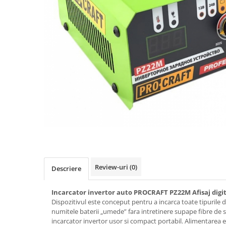
Biciclete, trotinete, triciclete
Biciclete electrice
Triciclete
Gradina
Motoburghie si accesorii
Accesorii motoburghie
Motoburghie
Drujbe, fierastraie electrice
Drujbe pe benzina
Drujbe cu acumulator
Consumabile drujbe, fierastraie
electrice
Review-uri
(0)
Descriere
Drujbe electrice
Unelte electrice busteni
Incarcator invertor auto PROCRAFT PZ22M Afisaj digit
Dispozitivul este conceput pentru a incarca toate tipurile d
Mori cereale si batoze porumb
numitele baterii „umede” fara intretinere supape fibre de st
Batoze - mori desfacat porumb
incarcator invertor usor si compact portabil. Alimentarea e