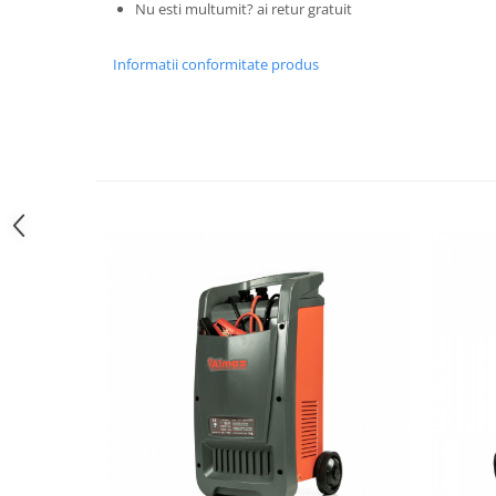
Nu esti multumit? ai retur gratuit
Zdrobitoare si teascuri
Teascuri
Informatii conformitate produs
Zdrobitoare electrice
Zdrobitoare electrice & manuale
Zdrobitoare manuale
Masini de cusut si accesorii
Articole antidaunatori gradina
Sere si solarii
Suflante si aspiratoare exterior
Unelte altoit
Unelte manuale de gradina -
Stropitori
Folie si plase pt plante
Masini de maturat manuale
Masini batut stalpi