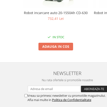
Pentru Casa si Camping
Aragaze, plite, piese butelii de
Robot incarcare auto 20-1550Ah CD-630
Robot i
voiaj
732,41 Lei
Accesorii aragaze & butelii
Butelii
Gratare
IN STOC
Pirostrii si accesorii pentru gatit
Plite & aragaze
ADAUGA IN COS
Iluminat & electrice
Prelungitoare & cabluri electrice
Becuri
NEWSLETTER
Coliere plastic
Conectori/doze
Nu rata ofertele si promotiile noastre
Corpuri de iluminat
Lampi solare
Vreau sa primesc newsletter cu promotiile magazinului.
Lanterne
Afla mai multe in
Politica de Confidentialitate
Lumina de crestere pentru plante