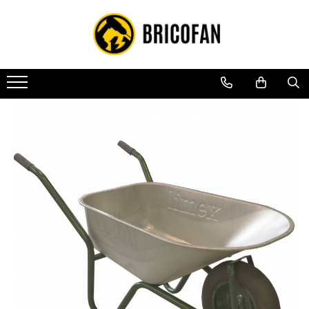
Toate Produsele
Vehicule electrice
Atv
Cu permis
Fără permis
Masini electrice
Motocross
Piese de schimb vehicule electrice
Scutere electrice
Scutere pe benzina
Tricicluri cargo fara permis
Tricicluri persoane
Trotinete electrice