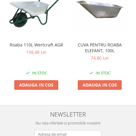
Pentru Casa si Camping
Aragaze, plite, piese butelii de
voiaj
Accesorii aragaze & butelii
Butelii
Gratare
Roaba 110L Wertcraft AGR
CUVA PENTRU ROABA
ELEFANT, 100L
Pirostrii si accesorii pentru gatit
158,48 Lei
74,80 Lei
Plite & aragaze
Iluminat & electrice
IN STOC
IN STOC
Prelungitoare & cabluri electrice
Becuri
ADAUGA IN COS
ADAUGA IN COS
Coliere plastic
Conectori/doze
Corpuri de iluminat
NEWSLETTER
Lampi solare
Nu rata ofertele si promotiile noastre
Lanterne
Lumina de crestere pentru plante