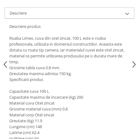
Tractoraș de tuns gazonul
Zootehnie
Descriere
Incubatoare, oparitoare si
deplumatoare
Descriere produs
Echipamente pentru animale
Roaba Limex, cuva din otel zincat, 100 L este o roaba
Aparate de tuns animale
profesionala, utilizata in domeniul constructiilor. Aceasta este
Piese si accesorii aparate de tuns
dotata cu roata tip camera, iar materialul cuvei este otel zincat,
animale
material ce permite utilizarea produsului pe o durata mare de
timp.
Tarcuri animale
Grosime tabla cuva 0.8 mm.
Semanatori
Greutatea maxima admisa 150 kg.
Specificatii produs
Masini batut stalpi si accesorii
Roabe & accesorii
Capacitate cuva 100 L
Capacitate maxima de incarcare (kg) 200
Casute gradina si cutii depozitare
Material cuva Otel zincat
Grosime material cuva (mm) 0.8
Mobilier gradina
Material corp Otel zincat
Corturi, Prelate si plase de
Greutate (Kg) 11.9
umbrire
Lungime (cm) 148
Latime (cm) 62.4
Lopeti zapada
Inaltime (cm) 64