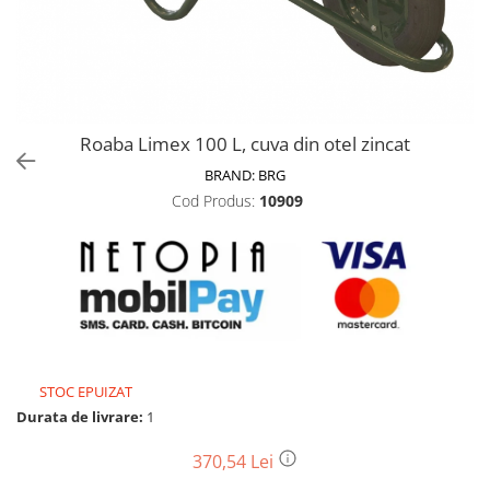
Biciclete, trotinete, triciclete
Biciclete electrice
Triciclete
Gradina
Roaba Limex 100 L, cuva din otel zincat
Motoburghie si accesorii
BRAND:
BRG
Accesorii motoburghie
Cod Produs:
10909
Motoburghie
Drujbe, fierastraie electrice
Drujbe pe benzina
Drujbe cu acumulator
Consumabile drujbe, fierastraie
electrice
Drujbe electrice
STOC EPUIZAT
Unelte electrice busteni
Durata de livrare:
1
Mori cereale si batoze porumb
370,54 Lei
Batoze - mori desfacat porumb