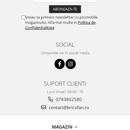
Proiectoare & lampi de lucru
Veioze si Lampi
Vreau sa primesc newsletter cu promotiile
Cantarire
magazinului. Afla mai multe in
Politica de
Cantare comerciale
Confidentialitate
Cantare Corporale
Aparate de spalat cu presiune si
SOCIAL
accesorii
Urmareste-ne in social media
Accesorii aparatele de spalat cu
presiune
Aparate de spalat cu presiune
Instalatii sanitare
SUPORT CLIENTI
Articole si accesorii pentru baie
Luni-Vineri: 08:00 - 15
Baterii baie
0743802580
Baterii bucatarie
contact@bricofan.ro
Baterii cada
Baterii electrice
Baterii lavoar
MAGAZIN