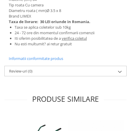
Tip roata Cu camera
Zdrobitoare si teascuri
Diametru roata ( mm)Ø 3.5 x 8
Teascuri
Brand LIMEX
Taxa de livrare:
30 LEI oriunde in Romania.
Zdrobitoare electrice
Taxa se aplica coletelor sub 10kg
Zdrobitoare electrice & manuale
24 - 72 ore din momentul confirmarii comenzii
Zdrobitoare manuale
Iti oferim posibilitatea de a
verifica coletul
Nu esti multumit? ai retur gratuit
Masini de cusut si accesorii
Articole antidaunatori gradina
Informatii conformitate produs
Sere si solarii
Review-uri
(0)
Suflante si aspiratoare exterior
Unelte altoit
Unelte manuale de gradina -
PRODUSE SIMILARE
Stropitori
Folie si plase pt plante
Masini de maturat manuale
Masini batut stalpi