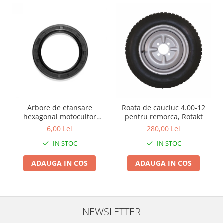
Zdrobitoare si teascuri
Teascuri
Zdrobitoare electrice
Zdrobitoare electrice & manuale
Zdrobitoare manuale
Masini de cusut si accesorii
Articole antidaunatori gradina
Arbore de etansare
Roata de cauciuc 4.00-12
Sere si solarii
hexagonal motocultor
pentru remorca, Rotakt
Suflante si aspiratoare exterior
45*62*8 178/186F,
6,00 Lei
280,00 Lei
Unelte altoit
IN STOC
IN STOC
Unelte manuale de gradina -
ADAUGA IN COS
ADAUGA IN COS
Stropitori
Folie si plase pt plante
Masini de maturat manuale
NEWSLETTER
Masini batut stalpi