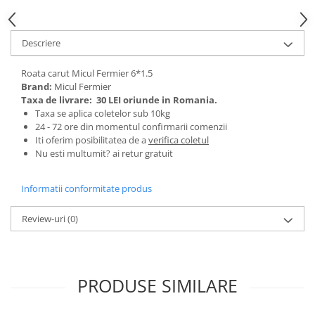
Tractoraș de tuns gazonul
Zootehnie
Descriere
Incubatoare, oparitoare si
deplumatoare
Roata carut Micul Fermier 6*1.5
Echipamente pentru animale
Brand:
Micul Fermier
Aparate de tuns animale
Taxa de livrare:
30 LEI oriunde in Romania.
Piese si accesorii aparate de tuns
Taxa se aplica coletelor sub 10kg
animale
24 - 72 ore din momentul confirmarii comenzii
Iti oferim posibilitatea de a
verifica coletul
Tarcuri animale
Nu esti multumit? ai retur gratuit
Semanatori
Masini batut stalpi si accesorii
Informatii conformitate produs
Roabe & accesorii
Review-uri
(0)
Casute gradina si cutii depozitare
Mobilier gradina
Corturi, Prelate si plase de
PRODUSE SIMILARE
umbrire
Lopeti zapada