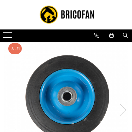
Toate Produsele
Vehicule electrice
Atv
Cu permis
-8 LEI
Fără permis
Masini electrice
Motocross
Piese de schimb vehicule electrice
Scutere electrice
Scutere pe benzina
Tricicluri cargo fara permis
Tricicluri persoane
Trotinete electrice