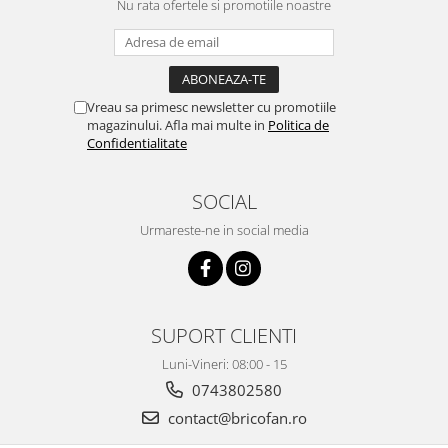
Nu rata ofertele si promotiile noastre
Pentru Casa si Camping
Aragaze, plite, piese butelii de
voiaj
Accesorii aragaze & butelii
Vreau sa primesc newsletter cu promotiile
Butelii
magazinului. Afla mai multe in
Politica de
Gratare
Confidentialitate
Pirostrii si accesorii pentru gatit
Plite & aragaze
SOCIAL
Iluminat & electrice
Urmareste-ne in social media
Prelungitoare & cabluri electrice
Becuri
Coliere plastic
Conectori/doze
SUPORT CLIENTI
Corpuri de iluminat
Luni-Vineri: 08:00 - 15
Lampi solare
0743802580
Lanterne
contact@bricofan.ro
Lumina de crestere pentru plante