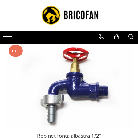
Toate Produsele
Vehicule electrice
Atv
Cu permis
-8 LEI
Fără permis
Masini electrice
Motocross
Piese de schimb vehicule electrice
Scutere electrice
Scutere pe benzina
Tricicluri cargo fara permis
Tricicluri persoane
Robinet fonta albastra 1/2"
Trotinete electrice