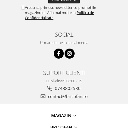
Pentru Casa si Camping
Vreau sa primesc newsletter cu promotiile
Aragaze, plite, piese butelii de
magazinului. Afla mai multe in
Politica de
voiaj
Confidentialitate
Accesorii aragaze & butelii
SOCIAL
Butelii
Gratare
Urmareste-ne in social media
Pirostrii si accesorii pentru gatit
Plite & aragaze
Iluminat & electrice
SUPORT CLIENTI
Prelungitoare & cabluri electrice
Becuri
Luni-Vineri: 08:00 - 15
Coliere plastic
0743802580
Conectori/doze
contact@bricofan.ro
Corpuri de iluminat
Lampi solare
MAGAZIN
Lanterne
Lumina de crestere pentru plante
BRICOFAN