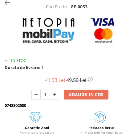
Cod Produs:
GF-0053
Biciclete, trotinete, triciclete
Biciclete electrice
Triciclete
Gradina
Motoburghie si accesorii
Accesorii motoburghie
IN STOC
Motoburghie
Durata de livrare:
1
Drujbe, fierastraie electrice
Drujbe pe benzina
41,93 Lei
49,50 Lei
Drujbe cu acumulator
ADAUGA IN COS
Consumabile drujbe, fierastraie
electrice
0743802580
Drujbe electrice
Unelte electrice busteni
Mori cereale si batoze porumb
Garantie 2 ani
Perioada Retur
Pentru toate produsele
In 14 zile prin Formular Retur
Batoze - mori desfacat porumb