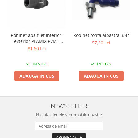
Zdrobitoare si teascuri
Teascuri
Zdrobitoare electrice
Zdrobitoare electrice & manuale
Robinet apa filet interior-
Robinet fonta albastra 3/4''
Zdrobitoare manuale
exterior PLAMIX PVM -
57,30 Lei
3/4&quot; PVC - Pachet 16
Masini de cusut si accesorii
81,60 Lei
bucati
Articole antidaunatori gradina
IN STOC
IN STOC
Sere si solarii
ADAUGA IN COS
ADAUGA IN COS
Suflante si aspiratoare exterior
Unelte altoit
Unelte manuale de gradina -
NEWSLETTER
Stropitori
Folie si plase pt plante
Nu rata ofertele si promotiile noastre
Masini de maturat manuale
Masini batut stalpi