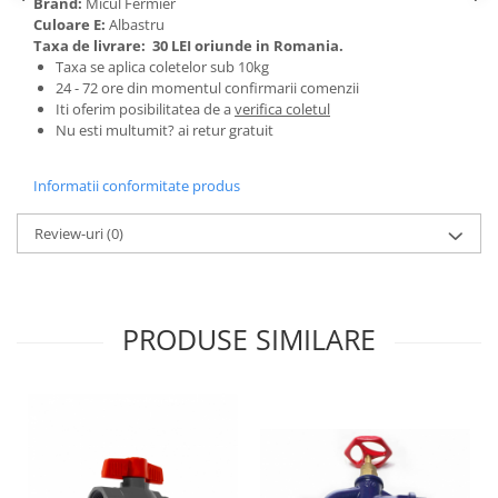
Brand:
Micul Fermier
Tractoraș de tuns gazonul
Culoare E:
Albastru
Zootehnie
Taxa de livrare:
30 LEI oriunde in Romania.
Taxa se aplica coletelor sub 10kg
Incubatoare, oparitoare si
24 - 72 ore din momentul confirmarii comenzii
deplumatoare
Iti oferim posibilitatea de a
verifica coletul
Echipamente pentru animale
Nu esti multumit? ai retur gratuit
Aparate de tuns animale
Piese si accesorii aparate de tuns
Informatii conformitate produs
animale
Tarcuri animale
Review-uri
(0)
Semanatori
Masini batut stalpi si accesorii
Roabe & accesorii
PRODUSE SIMILARE
Casute gradina si cutii depozitare
Mobilier gradina
Corturi, Prelate si plase de
umbrire
Lopeti zapada