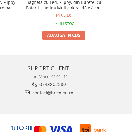
, Flippy,
Bagheta cu Led, Flippy, din Burete, cu
Lampa cu i
ermoar
Baterii, Lumina Multicolora, 48 x 4 cm,
miscare
turi,
Alb
distanta d
14,05 Lei
 Jucarii,
IN STOC
ri
ADAUGA IN COS
SUPORT CLIENTI
Luni-Vineri: 08:00 - 15
0743802580
contact@bricofan.ro