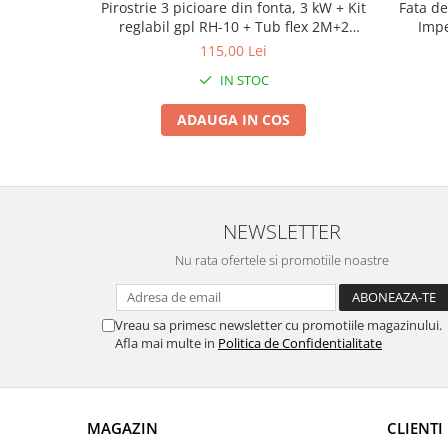
Tractoraș de tuns gazonul
Pirostrie 3 picioare din fonta, 3 kW + Kit
Fata de
reglabil gpl RH-10 + Tub flex 2M+2
Impe
Zootehnie
Coliere
petrece
115,00 Lei
Incubatoare, oparitoare si
IN STOC
deplumatoare
Echipamente pentru animale
ADAUGA IN COS
Aparate de tuns animale
Piese si accesorii aparate de tuns
animale
Tarcuri animale
NEWSLETTER
Semanatori
Nu rata ofertele si promotiile noastre
Masini batut stalpi si accesorii
Roabe & accesorii
Vreau sa primesc newsletter cu promotiile magazinului.
Casute gradina si cutii depozitare
Afla mai multe in
Politica de Confidentialitate
Mobilier gradina
Corturi, Prelate si plase de
umbrire
MAGAZIN
CLIENTI
Lopeti zapada