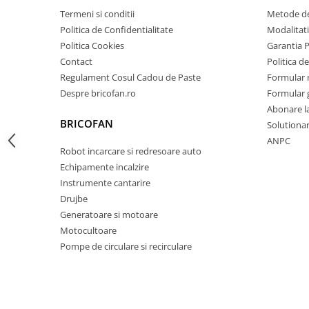
Termeni si conditii
Metode de
Zdrobitoare si teascuri
Politica de Confidentialitate
Modalitati
Teascuri
Politica Cookies
Garantia 
Zdrobitoare electrice
Contact
Politica de
Zdrobitoare electrice & manuale
Regulament Cosul Cadou de Paste
Formular 
Zdrobitoare manuale
Despre bricofan.ro
Formular 
Masini de cusut si accesorii
Abonare l
BRICOFAN
Solutionare
Articole antidaunatori gradina
ANPC
Sere si solarii
Robot incarcare si redresoare auto
Echipamente incalzire
Suflante si aspiratoare exterior
Instrumente cantarire
Unelte altoit
Drujbe
Generatoare si motoare
Unelte manuale de gradina -
Motocultoare
Stropitori
Pompe de circulare si recirculare
Folie si plase pt plante
Masini de maturat manuale
Masini batut stalpi