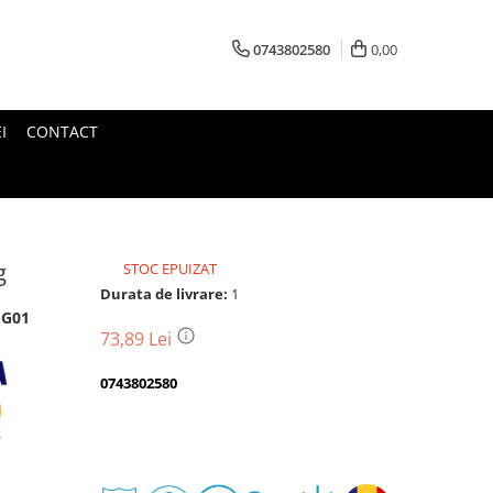
0743802580
0,00
I
CONTACT
g
STOC EPUIZAT
Durata de livrare:
1
-G01
73,89 Lei
0743802580
Transport
gratuit
Perioada
Magazin
De
Garantie
Deschidere
Retur
Romanesc
la
Suport
2
colet
In
a
Cele