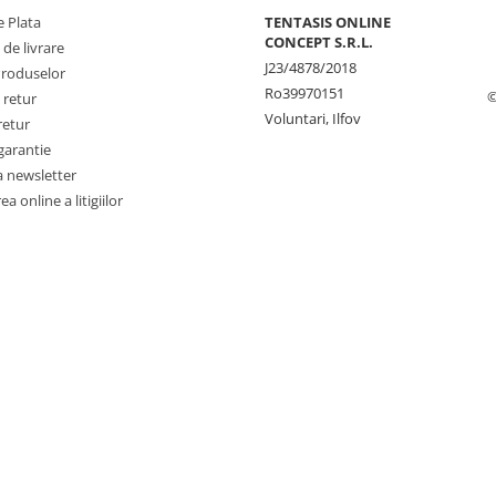
 Plata
TENTASIS ONLINE
CONCEPT S.R.L.
 de livrare
J23/4878/2018
Produselor
Ro39970151
©
 retur
Voluntari, Ilfov
retur
garantie
a newsletter
a online a litigiilor