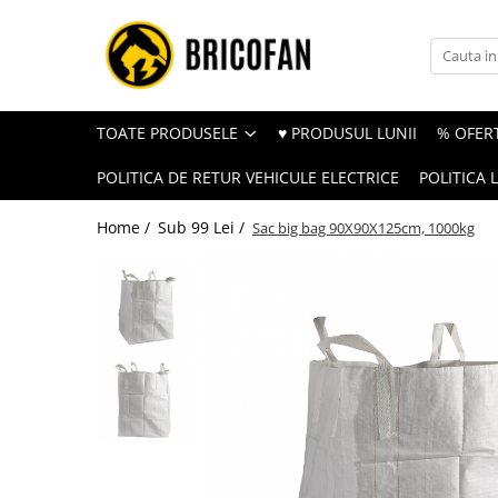
Toate Produsele
Vehicule electrice
TOATE PRODUSELE
♥ PRODUSUL LUNII
% OFERT
Atv
POLITICA DE RETUR VEHICULE ELECTRICE
POLITICA 
Cu permis
Fără permis
Home /
Sub 99 Lei /
Sac big bag 90X90X125cm, 1000kg
Masini electrice
Motocross
Piese de schimb vehicule electrice
Scutere electrice
Scutere pe benzina
Tricicluri cargo fara permis
Tricicluri persoane
Trotinete electrice