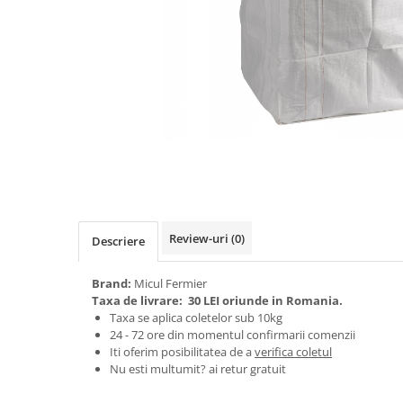
Biciclete, trotinete, triciclete
Biciclete electrice
Triciclete
Gradina
Motoburghie si accesorii
Accesorii motoburghie
Motoburghie
Drujbe, fierastraie electrice
Drujbe pe benzina
Review-uri
(0)
Descriere
Drujbe cu acumulator
Consumabile drujbe, fierastraie
Brand:
Micul Fermier
electrice
Taxa de livrare:
30 LEI oriunde in Romania.
Drujbe electrice
Taxa se aplica coletelor sub 10kg
24 - 72 ore din momentul confirmarii comenzii
Unelte electrice busteni
Iti oferim posibilitatea de a
verifica coletul
Mori cereale si batoze porumb
Nu esti multumit? ai retur gratuit
Batoze - mori desfacat porumb