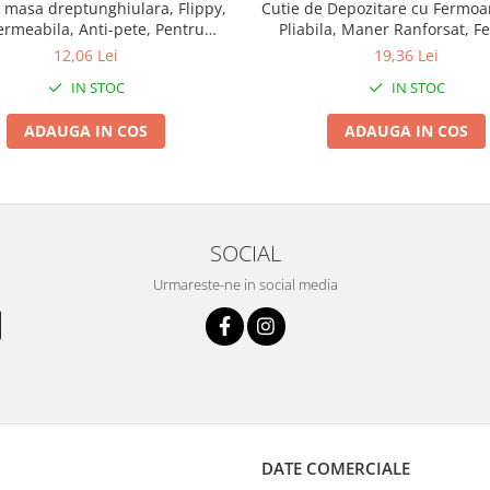
 masa dreptunghiulara, Flippy,
Cutie de Depozitare cu Fermoar
rmeabila, Anti-pete, Pentru
Pliabila, Maner Ranforsat, F
ri, nunti, botezuri, decoratiuni,
Rezistent, pentru Haine, Pa
12,06 Lei
19,36 Lei
274x137cm, Gold/ Alb
Plapumi, Perne, Lenjerii de Pat,
IN STOC
IN STOC
61x50x71 cm, 210 Litri, G
ADAUGA IN COS
ADAUGA IN COS
SOCIAL
Urmareste-ne in social media
DATE COMERCIALE