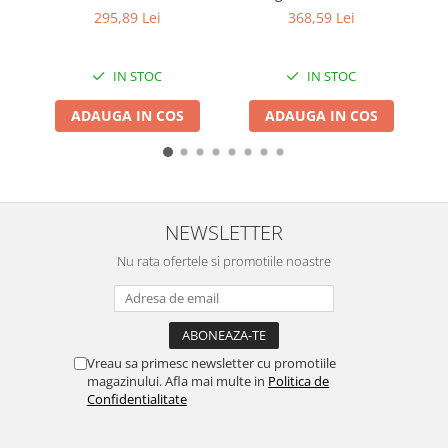
+ lama&lant 8" ,trusa
acumulatori 21 V, 2 Ah,
Granulatoare
295,89 Lei
368,59 Lei
transport, CRAFT-TEC ,
Deschidere 30 mm
Mori pentru cereale
ROSIE MX566
Mori pentru fructe si legume
IN STOC
IN STOC
Mori pentru furaje
ADAUGA IN COS
ADAUGA IN COS
Mori pentru furaje si resturi
vegetale
Motoare granulatoare
Piese si accesorii mori
Tocatoare furaje si crengi
NEWSLETTER
Tocatoare furaje
Nu rata ofertele si promotiile noastre
Consumabile si acesorii tocatoare
Tocatoare crengi
Motocoase, Trimmere si Masini de
tuns gazon
Vreau sa primesc newsletter cu promotiile
Motocositori cu motoare 2T
magazinului. Afla mai multe in
Politica de
Confidentialitate
Trimmere electrice
Masini de tuns gazon pe benzina