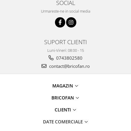
SOCIAL
Tractoraș de tuns gazonul
Zootehnie
Urmareste-ne in social media
Incubatoare, oparitoare si
deplumatoare
Echipamente pentru animale
Aparate de tuns animale
SUPORT CLIENTI
Piese si accesorii aparate de tuns
Luni-Vineri: 08:00 - 15
animale
0743802580
Tarcuri animale
contact@bricofan.ro
Semanatori
Masini batut stalpi si accesorii
MAGAZIN
Roabe & accesorii
Casute gradina si cutii depozitare
BRICOFAN
Mobilier gradina
CLIENTI
Corturi, Prelate si plase de
umbrire
DATE COMERCIALE
Lopeti zapada