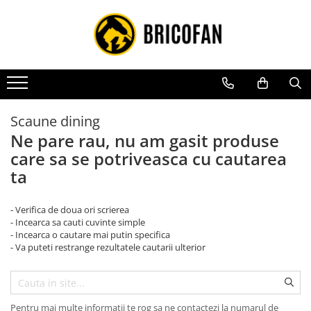
Toate Produsele
Vehicule electrice
Atv
Cu permis
Scaune dining
Fără permis
Ne pare rau, nu am gasit produse
care sa se potriveasca cu cautarea
Masini electrice
ta
Motocross
Piese de schimb vehicule electrice
- Verifica de doua ori scrierea
Scutere electrice
- Incearca sa cauti cuvinte simple
- Incearca o cautare mai putin specifica
Scutere pe benzina
- Va puteti restrange rezultatele cautarii ulterior
Tricicluri cargo fara permis
Tricicluri persoane
Trotinete electrice
Pentru mai multe informatii te rog sa ne contactezi la numarul de