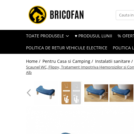
Toate Produsele
Vehicule electrice
TOATE PRODUSELE
♥ PRODUSUL LUNII
% OFERT
Atv
POLITICA DE RETUR VEHICULE ELECTRICE
POLITICA 
Cu permis
Fără permis
Home /
Pentru Casa si Camping /
Instalatii sanitare /
Scaunel WC, Flippy, Tratament Impotriva Hemoroizilor si Cons
Masini electrice
Alb
Motocross
Piese de schimb vehicule electrice
Scutere electrice
Scutere pe benzina
Tricicluri cargo fara permis
Tricicluri persoane
Trotinete electrice