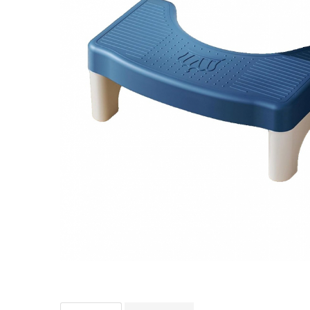
Biciclete, trotinete, triciclete
Biciclete electrice
Triciclete
Gradina
Motoburghie si accesorii
Accesorii motoburghie
Motoburghie
Drujbe, fierastraie electrice
Drujbe pe benzina
Drujbe cu acumulator
Consumabile drujbe, fierastraie
electrice
Drujbe electrice
Unelte electrice busteni
Mori cereale si batoze porumb
Batoze - mori desfacat porumb