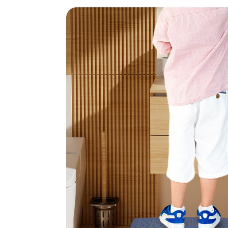
Pentru Casa si Camping
Aragaze, plite, piese butelii de
voiaj
Accesorii aragaze & butelii
Butelii
Gratare
Pirostrii si accesorii pentru gatit
Plite & aragaze
Iluminat & electrice
Prelungitoare & cabluri electrice
Becuri
Coliere plastic
Conectori/doze
Corpuri de iluminat
Lampi solare
Lanterne
Lumina de crestere pentru plante