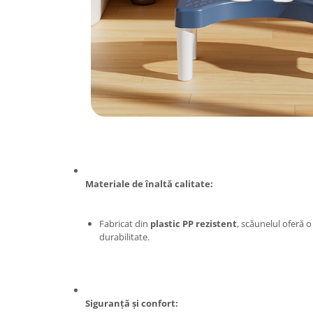
Proiectoare & lampi de lucru
Veioze si Lampi
Cantarire
Cantare comerciale
Cantare Corporale
Aparate de spalat cu presiune si
accesorii
Accesorii aparatele de spalat cu
presiune
Aparate de spalat cu presiune
Materiale de înaltă calitate:
Instalatii sanitare
Articole si accesorii pentru baie
Fabricat din
plastic PP rezistent
, scăunelul oferă o
Baterii baie
durabilitate.
Baterii bucatarie
Baterii cada
Baterii electrice
Baterii lavoar
Siguranță și confort: