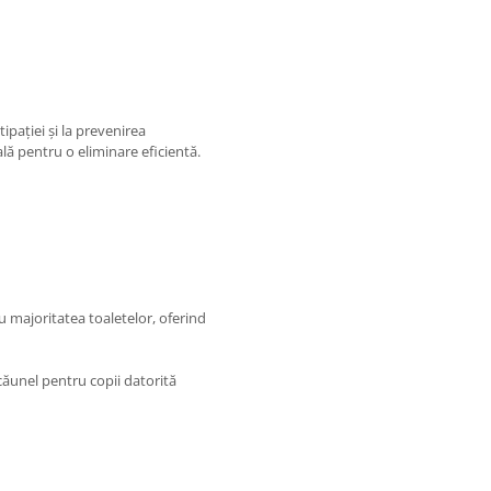
ipației și la prevenirea
ă pentru o eliminare eficientă.
u majoritatea toaletelor, oferind
scăunel pentru copii datorită