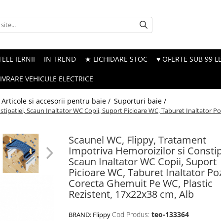
ELE IERNII
IN TREND
★ LICHIDARE STOC
♥ OFERTE SUB 99 LE
LIVRARE VEHICULE ELECTRICE
Articole si accesorii pentru baie /
Suporturi baie /
tipatiei, Scaun Inaltator WC Copii, Suport Picioare WC, Taburet Inaltator P
Scaunel WC, Flippy, Tratament
Impotriva Hemoroizilor si Constip
Scaun Inaltator WC Copii, Suport
Picioare WC, Taburet Inaltator Poz
Corecta Ghemuit Pe WC, Plastic
Rezistent, 17x22x38 cm, Alb
Cod Produs:
teo-133364
BRAND:
Flippy