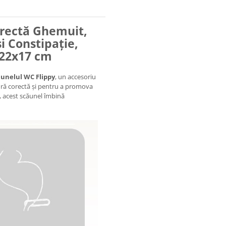
orectă Ghemuit,
 Constipație,
x22x17 cm
unelul WC Flippy
, un accesoriu
ură corectă și pentru a promova
e, acest scăunel îmbină