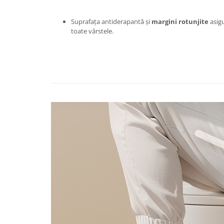
Chiuvete bucatarie compozit
Chiuvete inox
Suprafața antiderapantă și
margini rotunjite
asigu
Coloane de dus
toate vârstele.
Robineti
Scari
Tapet 3D Autoadeziv
Climatizare si echipamente de
incalzire
Aere conditionate
Echipamente pt incalzire
Panouri solare
Paturi electrice cu incalzire
Sobe pe lemne
Umidificatoare
Ventilatoare
Kituri de siguranta si supravietuire
Kit-uri siguranta auto