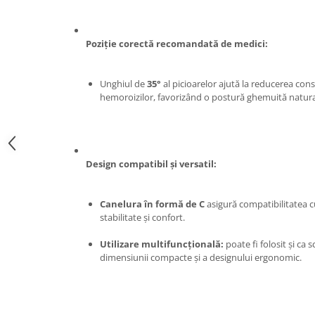
Zdrobitoare si teascuri
Teascuri
Poziție corectă recomandată de medici:
Zdrobitoare electrice
Zdrobitoare electrice & manuale
Unghiul de
35°
al picioarelor ajută la reducerea const
Zdrobitoare manuale
hemoroizilor, favorizând o postură ghemuită natural
Masini de cusut si accesorii
Articole antidaunatori gradina
Sere si solarii
Design compatibil și versatil:
Suflante si aspiratoare exterior
Unelte altoit
Canelura în formă de C
asigură compatibilitatea c
stabilitate și confort.
Unelte manuale de gradina -
Stropitori
Utilizare multifuncțională:
poate fi folosit și ca 
dimensiunii compacte și a designului ergonomic.
Folie si plase pt plante
Masini de maturat manuale
Masini batut stalpi