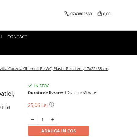
0743802580
0,00
I
CONTACT
ozitia Corecta Ghemuit Pe WC, Plastic Rezistent, 17x22x38 cm,
IN STOC
atiei,
Durata de livrare:
1-2 zile lucrătoare
25,06 Lei
itia
ADAUGA IN COS