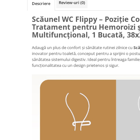
Review-uri
(0)
Descriere
Granulatoare
Mori pentru cereale
Scăunel WC Flippy – Poziție C
Mori pentru fructe si legume
Tratament pentru Hemoroizi și
Mori pentru furaje
Multifuncțional, 1 Bucată, 38
Mori pentru furaje si resturi
vegetale
Adaugă un plus de confort și sănătate rutinei zilnice cu
Scă
Motoare granulatoare
inovator pentru toaletă, conceput pentru a sprijini o post
Piese si accesorii mori
sănătatea sistemului digestiv. Ideal pentru întreaga famili
funcționalitatea cu un design prietenos și sigur.
Tocatoare furaje si crengi
Tocatoare furaje
Consumabile si acesorii tocatoare
Tocatoare crengi
Motocoase, Trimmere si Masini de
tuns gazon
Motocositori cu motoare 2T
Trimmere electrice
Masini de tuns gazon pe benzina