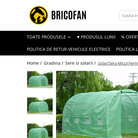
Toate Produsele
Vehicule electrice
TOATE PRODUSELE
♥ PRODUSUL LUNII
% OFERT
Atv
POLITICA DE RETUR VEHICULE ELECTRICE
POLITICA 
Cu permis
Fără permis
Home /
Gradina /
Sere si solarii /
Solar/Sera Micul Ferm
Masini electrice
Motocross
Piese de schimb vehicule electrice
Scutere electrice
Scutere pe benzina
Tricicluri cargo fara permis
Tricicluri persoane
Trotinete electrice