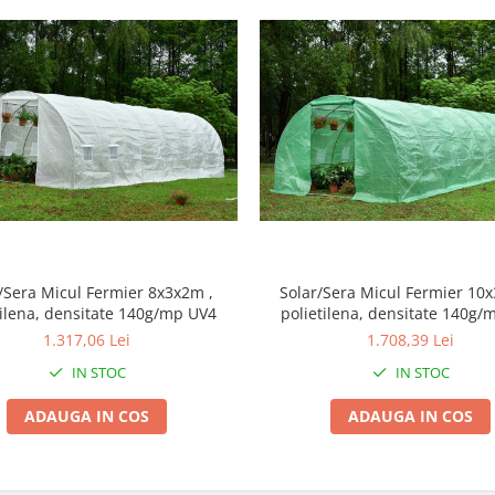
/Sera Micul Fermier 8x3x2m ,
Solar/Sera Micul Fermier 10
tilena, densitate 140g/mp UV4
polietilena, densitate 140g/
1.317,06 Lei
1.708,39 Lei
IN STOC
IN STOC
ADAUGA IN COS
ADAUGA IN COS