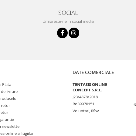
SOCIAL
Urmareste-ne in social media
DATE COMERCIALE
 Plata
TENTASIS ONLINE
CONCEPT S.R.L.
 de livrare
J23/4878/2018
Produselor
Ro39970151
©
 retur
Voluntari, Ilfov
retur
garantie
a newsletter
a online a litigiilor