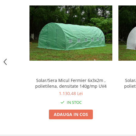
Zdrobitoare si teascuri
Teascuri
Zdrobitoare electrice
Zdrobitoare electrice & manuale
Zdrobitoare manuale
Masini de cusut si accesorii
Articole antidaunatori gradina
Sere si solarii
Suflante si aspiratoare exterior
Solar/Sera Micul Fermier 6x3x2m ,
Solar
Unelte altoit
polietilena, densitate 140g/mp UV4
polie
1.130,48 Lei
Unelte manuale de gradina -
IN STOC
Stropitori
Folie si plase pt plante
ADAUGA IN COS
Masini de maturat manuale
Masini batut stalpi