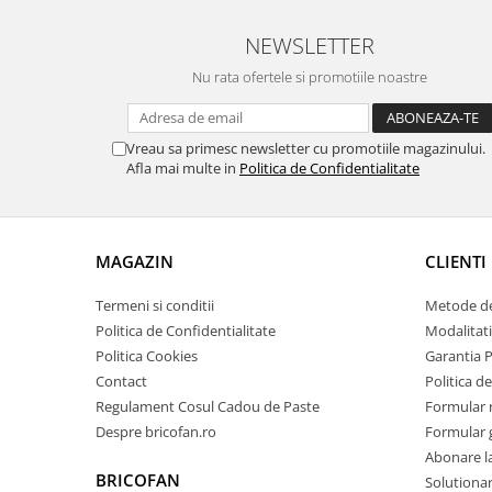
Pentru Casa si Camping
NEWSLETTER
Aragaze, plite, piese butelii de
voiaj
Nu rata ofertele si promotiile noastre
Accesorii aragaze & butelii
Butelii
Vreau sa primesc newsletter cu promotiile magazinului.
Gratare
Afla mai multe in
Politica de Confidentialitate
Pirostrii si accesorii pentru gatit
Plite & aragaze
Iluminat & electrice
MAGAZIN
CLIENTI
Prelungitoare & cabluri electrice
Becuri
Termeni si conditii
Metode de
Politica de Confidentialitate
Modalitati
Coliere plastic
Politica Cookies
Garantia 
Conectori/doze
Contact
Politica de
Corpuri de iluminat
Regulament Cosul Cadou de Paste
Formular 
Lampi solare
Despre bricofan.ro
Formular 
Lanterne
Abonare l
Lumina de crestere pentru plante
BRICOFAN
Solutionare