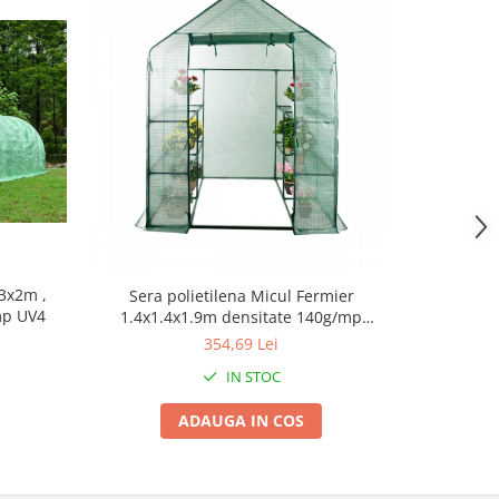
x3x2m ,
Sera polietilena Micul Fermier
Solar/Sera
mp UV4
1.4x1.4x1.9m densitate 140g/mp
polietil
rezistenta radiatii solare UV4
354,69 Lei
IN STOC
ADAUGA IN COS