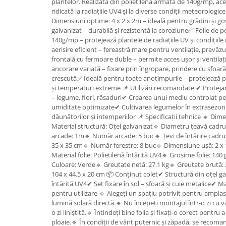
plantelor. Realizată din polietilenă armată de 140g/mp, ace
Granulatoare
ridicată la radiațiile UV4 și la diverse condiții meteorologice
Mori pentru cereale
Dimensiuni optime: 4 x 2 x 2m – ideală pentru grădini și go
galvanizat – durabilă și rezistentă la coroziune✅ Folie de po
Mori pentru fructe si legume
140g/mp – protejează plantele de radiațiile UV și condiți
Mori pentru furaje
aerisire eficient – fereastră mare pentru ventilație, prevăz
frontală cu fermoare duble – permite acces ușor și ventilaț
Mori pentru furaje si resturi
ancorare variată – fixare prin îngropare, prindere cu sfoară
vegetale
crescută✅ Ideală pentru toate anotimpurile – protejează pl
Motoare granulatoare
și temperaturi extreme 📌 Utilizări recomandate ✔ Protejar
Piese si accesorii mori
– legume, flori, răsaduri✔ Crearea unui mediu controlat p
umiditate optimizate✔ Cultivarea legumelor în extrasezon
Tocatoare furaje si crengi
dăunătorilor și intemperiilor 📌 Specificații tehnice 🔹 Dimen
Tocatoare furaje
Material structură: Oțel galvanizat🔹 Diametru țeavă cadr
arcade: 1m🔹 Număr arcade: 5 buc🔹 Țevi de întărire cadru
Consumabile si acesorii tocatoare
35 x 35 cm🔹 Număr ferestre: 8 buc🔹 Dimensiune ușă: 2 x
Tocatoare crengi
Material folie: Polietilenă întărită UV4🔹 Grosime folie: 14
Motocoase, Trimmere si Masini de
Culoare: Verde🔹 Greutate netă: 27.1 kg🔹 Greutate brută:
tuns gazon
104 x 44.5 x 20 cm 📦 Conținut colet✔ Structură din oțel g
întărită UV4✔ Set fixare în sol – sfoară și cuie metalice✔ 
Motocositori cu motoare 2T
pentru utilizare 🔹 Alegeți un spațiu potrivit pentru ampla
Trimmere electrice
lumină solară directă.🔹 Nu începeți montajul într-o zi cu v
o zi liniștită.🔹 Întindeți bine folia și fixați-o corect pentr
Masini de tuns gazon pe benzina
ploaie.🔹 În condiții de vânt puternic și zăpadă, se rec