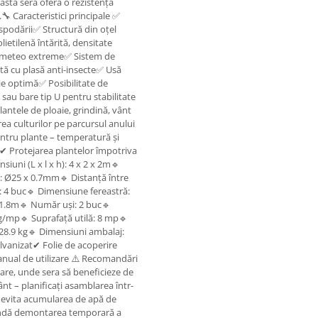
astă seră oferă o rezistență
.🔧 Caracteristici principale ✅
spodării✅ Structură din oțel
lietilenă întărită, densitate
ile meteo extreme✅ Sistem de
ută cu plasă anti-insecte✅ Usă
ie optimă✅ Posibilitate de
 sau bare tip U pentru stabilitate
antele de ploaie, grindină, vânt
ea culturilor pe parcursul anului
entru plante – temperatură și
✔ Protejarea plantelor împotriva
siuni (L x l x h): 4 x 2 x 2m🔹
u: Ø25 x 0.7mm🔹 Distanță între
: 4 buc🔹 Dimensiune fereastră:
 1.8m🔹 Număr uși: 2 buc🔹
0 g/mp🔹 Suprafață utilă: 8 mp🔹
 28.9 kg🔹 Dimensiuni ambalaj:
alvanizat✔ Folie de acoperire
Manual de utilizare ⚠️ Recomandări
sare, unde sera să beneficieze de
ânt – planificați asamblarea într-
u a evita acumularea de apă de
omandă demontarea temporară a