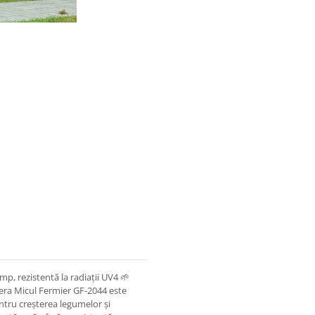
p, rezistentă la radiații UV4 🌱
 Sera Micul Fermier GF-2044 este
ntru creșterea legumelor și