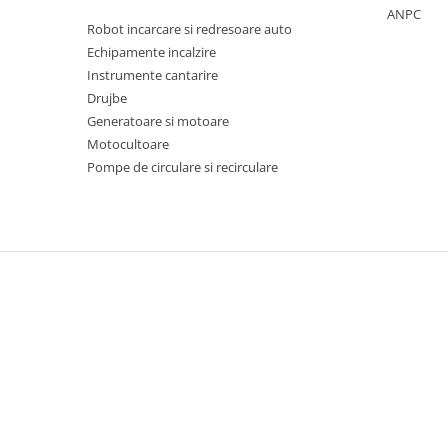
Proiectoare & lampi de lucru
ANPC
Robot incarcare si redresoare auto
Veioze si Lampi
Echipamente incalzire
Cantarire
Instrumente cantarire
Cantare comerciale
Drujbe
Cantare Corporale
Generatoare si motoare
Motocultoare
Aparate de spalat cu presiune si
accesorii
Pompe de circulare si recirculare
Accesorii aparatele de spalat cu
presiune
Aparate de spalat cu presiune
Instalatii sanitare
Articole si accesorii pentru baie
Baterii baie
Baterii bucatarie
Baterii cada
Baterii electrice
Baterii lavoar