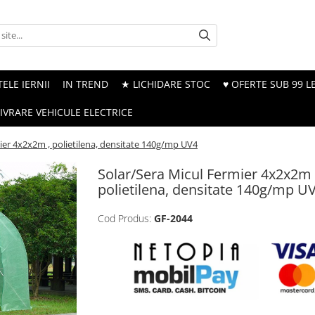
ELE IERNII
IN TREND
★ LICHIDARE STOC
♥ OFERTE SUB 99 LE
LIVRARE VEHICULE ELECTRICE
ier 4x2x2m , polietilena, densitate 140g/mp UV4
Solar/Sera Micul Fermier 4x2x2m 
polietilena, densitate 140g/mp U
Cod Produs:
GF-2044