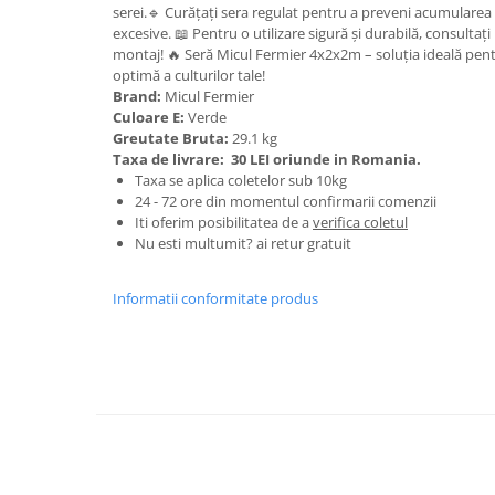
Tractoraș de tuns gazonul
serei.🔹 Curățați sera regulat pentru a preveni acumularea 
excesive. 📖 Pentru o utilizare sigură și durabilă, consultaț
Zootehnie
montaj! 🔥 Seră Micul Fermier 4x2x2m – soluția ideală pent
Incubatoare, oparitoare si
optimă a culturilor tale!
deplumatoare
Brand:
Micul Fermier
Culoare E:
Verde
Echipamente pentru animale
Greutate Bruta:
29.1 kg
Aparate de tuns animale
Taxa de livrare:
30 LEI oriunde in Romania.
Piese si accesorii aparate de tuns
Taxa se aplica coletelor sub 10kg
animale
24 - 72 ore din momentul confirmarii comenzii
Iti oferim posibilitatea de a
verifica coletul
Tarcuri animale
Nu esti multumit? ai retur gratuit
Semanatori
Masini batut stalpi si accesorii
Informatii conformitate produs
Roabe & accesorii
Casute gradina si cutii depozitare
Mobilier gradina
Corturi, Prelate si plase de
umbrire
Lopeti zapada