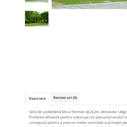
Biciclete, trotinete, triciclete
Biciclete electrice
Triciclete
Gradina
Motoburghie si accesorii
Accesorii motoburghie
Motoburghie
Drujbe, fierastraie electrice
Drujbe pe benzina
Drujbe cu acumulator
Consumabile drujbe, fierastraie
electrice
Review-uri
(0)
Descriere
Drujbe electrice
Unelte electrice busteni
Seră din polietilenă Micul Fermier 4x2x2m, densitate 140g/m
Mori cereale si batoze porumb
Protecție eficientă pentru culturi pe tot parcursul anului!
concepută pentru a crea un mediu controlat și protejat pe
Batoze - mori desfacat porumb