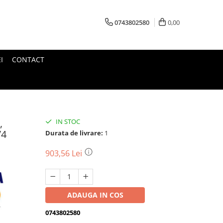
0743802580
0,00
I
CONTACT
,
IN STOC
V4
Durata de livrare:
1
903,56 Lei
ADAUGA IN COS
0743802580