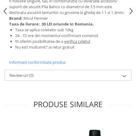
fi folosite singure, sau in combinatatie cu diversele accesorii/
Tractoraș de tuns gazonul
suporti de ascutit.Pila Bahco cu diametrul de 3.5 mm este
Zootehnie
destinata ascutirii lanturilor cu grosime la ghidaj de 1.1 si 1.3mm.
Brand:
Micul Fermier
Incubatoare, oparitoare si
Taxa de livrare:
30 LEI oriunde in Romania.
deplumatoare
Taxa se aplica coletelor sub 10kg
Echipamente pentru animale
24 - 72 ore din momentul confirmarii comenzii
Aparate de tuns animale
Iti oferim posibilitatea de a
verifica coletul
Nu esti multumit? ai retur gratuit
Piese si accesorii aparate de tuns
animale
Informatii conformitate produs
Tarcuri animale
Semanatori
Review-uri
(0)
Masini batut stalpi si accesorii
Roabe & accesorii
Casute gradina si cutii depozitare
PRODUSE SIMILARE
Mobilier gradina
Corturi, Prelate si plase de
umbrire
Lopeti zapada