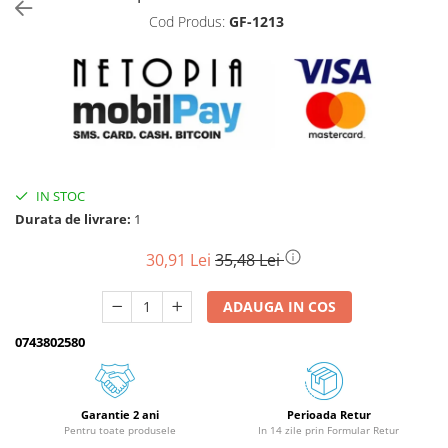
Cod Produs:
GF-1213
Biciclete, trotinete, triciclete
Biciclete electrice
Triciclete
Gradina
Motoburghie si accesorii
Accesorii motoburghie
IN STOC
Motoburghie
Durata de livrare:
1
Drujbe, fierastraie electrice
Drujbe pe benzina
30,91 Lei
35,48 Lei
Drujbe cu acumulator
ADAUGA IN COS
Consumabile drujbe, fierastraie
electrice
0743802580
Drujbe electrice
Unelte electrice busteni
Mori cereale si batoze porumb
Garantie 2 ani
Perioada Retur
Pentru toate produsele
In 14 zile prin Formular Retur
Batoze - mori desfacat porumb