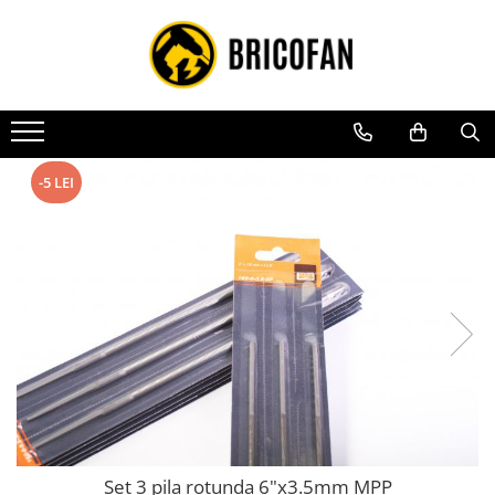
Toate Produsele
Vehicule electrice
Atv
Cu permis
-5 LEI
Fără permis
Masini electrice
Motocross
Piese de schimb vehicule electrice
Scutere electrice
Scutere pe benzina
Tricicluri cargo fara permis
Tricicluri persoane
Set 3 pila rotunda 6"x3.5mm MPP
Trotinete electrice