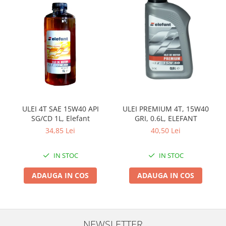
Zdrobitoare si teascuri
Teascuri
Zdrobitoare electrice
Zdrobitoare electrice & manuale
Zdrobitoare manuale
Masini de cusut si accesorii
Articole antidaunatori gradina
ULEI PREMIUM 4T, 15W40
ULEI 4T SAE 15W40 API
Sere si solarii
GRI, 0.6L, ELEFANT
SG/CD 1L, Elefant
Suflante si aspiratoare exterior
40,50 Lei
34,85 Lei
Unelte altoit
IN STOC
IN STOC
Unelte manuale de gradina -
Stropitori
ADAUGA IN COS
ADAUGA IN COS
Folie si plase pt plante
Masini de maturat manuale
Masini batut stalpi
NEWSLETTER