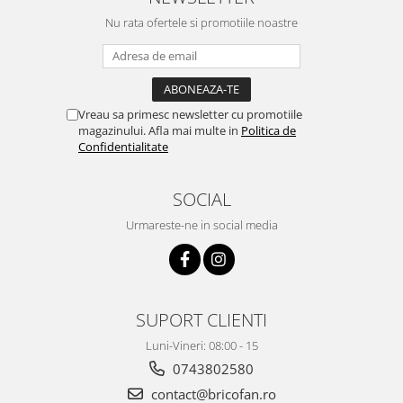
Pentru Casa si Camping
Nu rata ofertele si promotiile noastre
Aragaze, plite, piese butelii de
voiaj
Accesorii aragaze & butelii
Butelii
Vreau sa primesc newsletter cu promotiile
Gratare
magazinului. Afla mai multe in
Politica de
Confidentialitate
Pirostrii si accesorii pentru gatit
Plite & aragaze
SOCIAL
Iluminat & electrice
Urmareste-ne in social media
Prelungitoare & cabluri electrice
Becuri
Coliere plastic
Conectori/doze
SUPORT CLIENTI
Corpuri de iluminat
Lampi solare
Luni-Vineri: 08:00 - 15
Lanterne
0743802580
Lumina de crestere pentru plante
contact@bricofan.ro