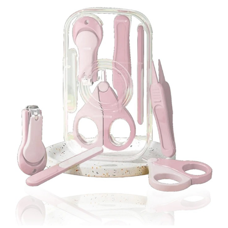
Tractoraș de tuns gazonul
Zootehnie
Incubatoare, oparitoare si
deplumatoare
Echipamente pentru animale
Aparate de tuns animale
Piese si accesorii aparate de tuns
animale
Tarcuri animale
Semanatori
Masini batut stalpi si accesorii
Roabe & accesorii
Casute gradina si cutii depozitare
Mobilier gradina
Corturi, Prelate si plase de
umbrire
Lopeti zapada