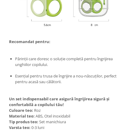
Masini tocat carne electrice
Mixere
Oale si Cratite
Oale sub presiune
Pahare / Sticle cu Pai / Cani termos
Recomandat pentru:
Palnii
Storcatoare
Părinții care doresc o soluție completă pentru îngrijirea
Tavi copt
unghiilor copilului.
Tigai
Esențial pentru trusa de îngrijire a nou-născuților, perfect
Ustensile de bucatarie
pentru acasă sau călătorii.
Auto
Stații încărcare vehicule electrice
Un set indispensabil care asigură îngrijirea sigură și
Anvelope auto
confortabilă a copilului tău!
Chingi
Culoare teo:
Roz
Material teo:
ABS, Otel inoxidabil
Clesti auto
Tip produs teo:
Set manichiura
Compresoare auto si pompe
Varsta teo:
0-3 luni
Cricuri