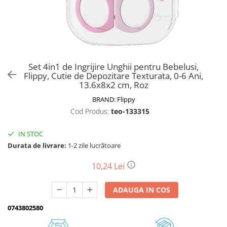
Biciclete, trotinete, triciclete
Biciclete electrice
Triciclete
Gradina
Set 4in1 de Ingrijire Unghii pentru Bebelusi,
Motoburghie si accesorii
Flippy, Cutie de Depozitare Texturata, 0-6 Ani,
13.6x8x2 cm, Roz
Accesorii motoburghie
BRAND:
Flippy
Motoburghie
Cod Produs:
teo-133315
Drujbe, fierastraie electrice
Drujbe pe benzina
IN STOC
Drujbe cu acumulator
Durata de livrare:
1-2 zile lucrătoare
Consumabile drujbe, fierastraie
electrice
10,24 Lei
Drujbe electrice
ADAUGA IN COS
Unelte electrice busteni
Mori cereale si batoze porumb
0743802580
Batoze - mori desfacat porumb