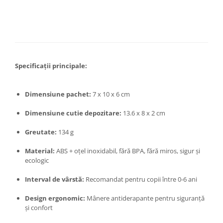
Zdrobitoare si teascuri
Teascuri
Zdrobitoare electrice
Zdrobitoare electrice & manuale
Zdrobitoare manuale
Specificații principale:
Masini de cusut si accesorii
Articole antidaunatori gradina
Dimensiune pachet:
7 x 10 x 6 cm
Sere si solarii
Dimensiune cutie depozitare:
13.6 x 8 x 2 cm
Suflante si aspiratoare exterior
Greutate:
134 g
Unelte altoit
Material:
ABS + oțel inoxidabil, fără BPA, fără miros, sigur și
Unelte manuale de gradina -
ecologic
Stropitori
Interval de vârstă:
Recomandat pentru copii între 0-6 ani
Folie si plase pt plante
Design ergonomic:
Mânere antiderapante pentru siguranță
Masini de maturat manuale
și confort
Masini batut stalpi