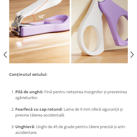
Proiectoare & lampi de lucru
Veioze si Lampi
Cantarire
Cantare comerciale
Cantare Corporale
Aparate de spalat cu presiune si
accesorii
Accesorii aparatele de spalat cu
presiune
Aparate de spalat cu presiune
Conținutul setului:
Instalatii sanitare
Articole si accesorii pentru baie
Pilă de unghii:
Fină pentru netezirea marginilor și prevenirea
zgârieturilor.
Baterii baie
Baterii bucatarie
Foarfecă cu cap rotund:
Lama de 9 mm oferă siguranță și
previne tăierea accidentală.
Baterii cada
Baterii electrice
Unghieră:
Unghi de 45 de grade pentru tăiere precisă și anti-
Baterii lavoar
accidentare.