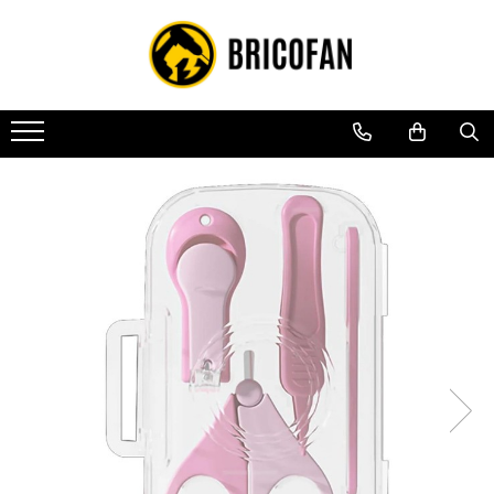
Toate Produsele
Vehicule electrice
Atv
Cu permis
Fără permis
Masini electrice
Motocross
Piese de schimb vehicule electrice
Scutere electrice
Scutere pe benzina
Tricicluri cargo fara permis
Tricicluri persoane
Trotinete electrice