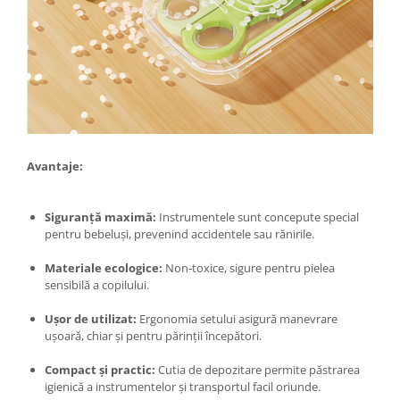
Kit-uri Supravietuire si Accesorii
Camping
Curatenie si menaj
Accesorii ingrijire casa
Accesorii maturi, mopuri si galeti
Aparate de calcat
Aspiratoare electrice
Avantaje:
Cutii depozitare diverse
Cutii depozitare medicamente
Siguranță maximă:
Instrumentele sunt concepute special
Cutii pentru chei
pentru bebeluși, prevenind accidentele sau rănirile.
Dulapuri si rafturi de depozitare
Materiale ecologice:
Non-toxice, sigure pentru pielea
Maturi, mopuri si galeti
sensibilă a copilului.
Organizatoare imbracaminte si
incaltaminte
Ușor de utilizat:
Ergonomia setului asigură manevrare
Perii de curatare
ușoară, chiar și pentru părinții începători.
Perii si aparate scame
Compact și practic:
Cutia de depozitare permite păstrarea
Stergatoare geam
igienică a instrumentelor și transportul facil oriunde.