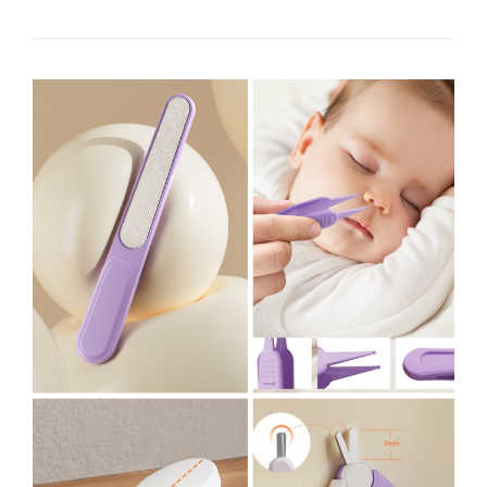
Pentru Casa si Camping
Aragaze, plite, piese butelii de
voiaj
Accesorii aragaze & butelii
Butelii
Gratare
Pirostrii si accesorii pentru gatit
Plite & aragaze
Iluminat & electrice
Prelungitoare & cabluri electrice
Becuri
Coliere plastic
Conectori/doze
Corpuri de iluminat
Lampi solare
Lanterne
Lumina de crestere pentru plante