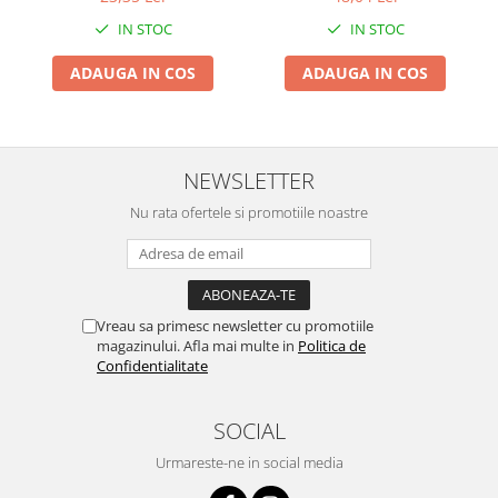
Instalatii de Craciun
Sistem de Prindere, Lumini,
IN STOC
IN STOC
7.5 x 9 cm, cu Casca, Negru
Instalatii liniare si role de furtun
luminos
ADAUGA IN COS
ADAUGA IN COS
Instalatii liniare/sir
Instalatii perdea
Instalatii plasa
NEWSLETTER
Instalatii Solare
Instalatii turturi-franjuri
Nu rata ofertele si promotiile noastre
Liniare 220V
Perdea 220V
Plasa 220V
Turturi/Franjuri 220V
Vreau sa primesc newsletter cu promotiile
magazinului. Afla mai multe in
Politica de
Diverse pentru casa si camping
Confidentialitate
Feronerie
Balamale si zavoare
SOCIAL
Broaste si clante
Urmareste-ne in social media
Accesorii litiere