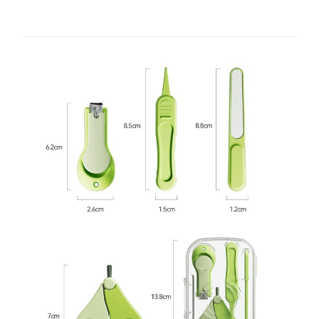
Umerase pentru haine si suporturi
Uscatoare si standere haine
Bucatarie si electrocasnice
Masini de carnati si accesorii
Espressoare si cafetiere
Masini de piper si nuci
Accesorii si consumabile masini de
tocat carne
Autocolant de bucatarie
Blendere
Ceaune
Dozatoare
Fete de masa
Fierbatoare
Friteuze
Genti Termoizolante Mancare
Magneti de frigider
Masini de tocat manuale