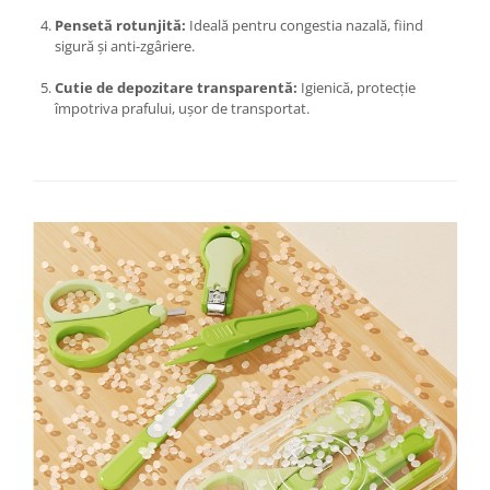
Chiuvete bucatarie compozit
Pensetă rotunjită:
Ideală pentru congestia nazală, fiind
Chiuvete inox
sigură și anti-zgâriere.
Coloane de dus
Cutie de depozitare transparentă:
Igienică, protecție
Robineti
împotriva prafului, ușor de transportat.
Scari
Tapet 3D Autoadeziv
Climatizare si echipamente de
incalzire
Aere conditionate
Echipamente pt incalzire
Panouri solare
Paturi electrice cu incalzire
Sobe pe lemne
Umidificatoare
Ventilatoare
Kituri de siguranta si supravietuire
Kit-uri siguranta auto