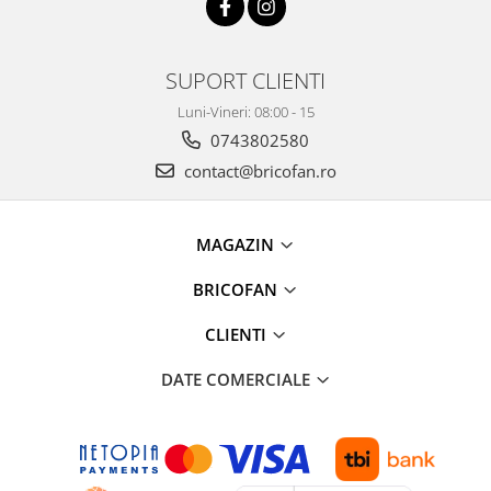
Accesorii pentru animale
Aparate de Masaj
SUPORT CLIENTI
Articole si accesorii birou
Luni-Vineri: 08:00 - 15
Electrocasnice
0743802580
Storcatoare / Blendere
contact@bricofan.ro
Mobilier
Genți de voiaj & genți
Mobilier camping
MAGAZIN
Sonerii
BRICOFAN
Bricolaj
Echipamente de constructii si
CLIENTI
instalatii
DATE COMERCIALE
Betoniere
Alte instrumente de constructie
Echipamente instalator
Masini electrice taiat caneluri