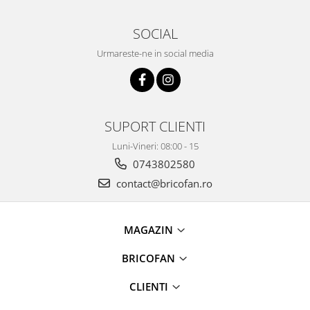
Proiectoare & lampi de lucru
Veioze si Lampi
SOCIAL
Cantarire
Urmareste-ne in social media
Cantare comerciale
Cantare Corporale
Aparate de spalat cu presiune si
accesorii
SUPORT CLIENTI
Accesorii aparatele de spalat cu
Luni-Vineri: 08:00 - 15
presiune
0743802580
Aparate de spalat cu presiune
contact@bricofan.ro
Instalatii sanitare
Articole si accesorii pentru baie
Baterii baie
MAGAZIN
Baterii bucatarie
BRICOFAN
Baterii cada
Baterii electrice
CLIENTI
Baterii lavoar