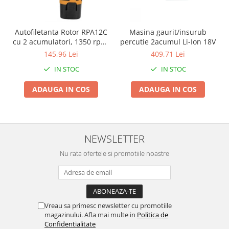
Pentru Casa si Camping
Aragaze, plite, piese butelii de
voiaj
Autofiletanta Rotor RPA12C
Masina gaurit/insurub
cu 2 acumulatori, 1350 rpm,
percutie 2acumul Li-Ion 18V
Accesorii aragaze & butelii
12 V
145,96 Lei
409,71 Lei
Butelii
IN STOC
IN STOC
Gratare
Pirostrii si accesorii pentru gatit
ADAUGA IN COS
ADAUGA IN COS
Plite & aragaze
Iluminat & electrice
Prelungitoare & cabluri electrice
NEWSLETTER
Becuri
Nu rata ofertele si promotiile noastre
Coliere plastic
Conectori/doze
Corpuri de iluminat
Lampi solare
Vreau sa primesc newsletter cu promotiile
Lanterne
magazinului. Afla mai multe in
Politica de
Lumina de crestere pentru plante
Confidentialitate