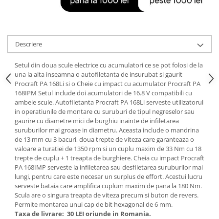
Tractoraș de tuns gazonul
Zootehnie
Incubatoare, oparitoare si
deplumatoare
Descriere
Echipamente pentru animale
Setul din doua scule electrice cu acumulatori ce se pot folosi de la
Aparate de tuns animale
una la alta inseamna o autofiletanta de insurubat si gaurit
Piese si accesorii aparate de tuns
Procraft PA 168Li si o Cheie cu impact cu acumulator Procraft PA
animale
168IPM Setul include doi acumulatori de 16.8 V compatibili cu
Tarcuri animale
ambele scule. Autofiletanta Procraft PA 168Li serveste utilizatorul
in operatiunile de montare cu suruburi de tipul negreselor sau
Semanatori
gaurire cu diametre mici de burghiu inainte de infiletarea
Masini batut stalpi si accesorii
suruburilor mai groase in diametru. Aceasta include o mandrina
de 13 mm cu 3 bacuri, doua trepte de viteza care garanteaza o
Roabe & accesorii
valoare a turatiei de 1350 rpm si un cuplu maxim de 33 Nm cu 18
trepte de cuplu + 1 treapta de burghiere. Cheia cu impact Procraft
Casute gradina si cutii depozitare
PA 168IMP serveste la infiletarea sau desfiletarea suruburilor mai
Mobilier gradina
lungi, pentru care este necesar un surplus de effort. Acestui lucru
serveste bataia care amplifica cuplum maxim de pana la 180 Nm.
Corturi, Prelate si plase de
Scula are o singura treapta de viteza precum si buton de revers.
umbrire
Permite montarea unui cap de bit hexagonal de 6 mm.
Taxa de livrare:
30 LEI oriunde in Romania.
Lopeti zapada