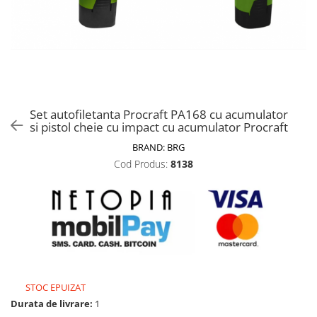
Biciclete, trotinete, triciclete
Biciclete electrice
Triciclete
Gradina
Motoburghie si accesorii
Set autofiletanta Procraft PA168 cu acumulator
Accesorii motoburghie
si pistol cheie cu impact cu acumulator Procraft
Motoburghie
BRAND:
BRG
Drujbe, fierastraie electrice
Cod Produs:
8138
Drujbe pe benzina
Drujbe cu acumulator
Consumabile drujbe, fierastraie
electrice
Drujbe electrice
Unelte electrice busteni
Mori cereale si batoze porumb
STOC EPUIZAT
Durata de livrare:
1
Batoze - mori desfacat porumb