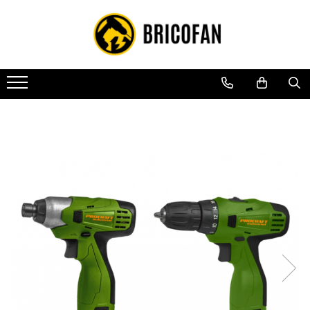
Toate Produsele
Vehicule electrice
Atv
Cu permis
Fără permis
Masini electrice
Motocross
Piese de schimb vehicule electrice
Scutere electrice
Scutere pe benzina
Tricicluri cargo fara permis
Tricicluri persoane
Trotinete electrice