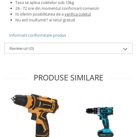
Taxa se aplica coletelor sub 10kg
Zdrobitoare si teascuri
24 - 72 ore din momentul confirmarii comenzii
Iti oferim posibilitatea de a
verifica coletul
Teascuri
Nu esti multumit? ai retur gratuit
Zdrobitoare electrice
Zdrobitoare electrice & manuale
Informatii conformitate produs
Zdrobitoare manuale
Masini de cusut si accesorii
Review-uri
(0)
Articole antidaunatori gradina
Sere si solarii
PRODUSE SIMILARE
Suflante si aspiratoare exterior
Unelte altoit
Unelte manuale de gradina -
Stropitori
Folie si plase pt plante
Masini de maturat manuale
Masini batut stalpi