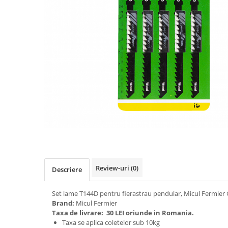
Biciclete, trotinete, triciclete
Biciclete electrice
Triciclete
Gradina
Motoburghie si accesorii
Accesorii motoburghie
Motoburghie
Drujbe, fierastraie electrice
Drujbe pe benzina
Drujbe cu acumulator
Consumabile drujbe, fierastraie
electrice
Review-uri
(0)
Descriere
Drujbe electrice
Unelte electrice busteni
Set lame T144D pentru fierastrau pendular, Micul Fermier
Brand:
Micul Fermier
Mori cereale si batoze porumb
Taxa de livrare:
30 LEI oriunde in Romania.
Batoze - mori desfacat porumb
Taxa se aplica coletelor sub 10kg