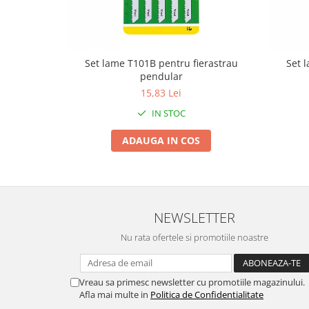
Tractoraș de tuns gazonul
Zootehnie
Incubatoare, oparitoare si
deplumatoare
Set lame T101B pentru fierastrau
Set 
Echipamente pentru animale
pendular
Aparate de tuns animale
15,83 Lei
Piese si accesorii aparate de tuns
IN STOC
animale
ADAUGA IN COS
Tarcuri animale
Semanatori
Masini batut stalpi si accesorii
Roabe & accesorii
NEWSLETTER
Casute gradina si cutii depozitare
Nu rata ofertele si promotiile noastre
Mobilier gradina
Corturi, Prelate si plase de
umbrire
Vreau sa primesc newsletter cu promotiile magazinului.
Afla mai multe in
Politica de Confidentialitate
Lopeti zapada