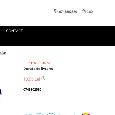
0743802580
0,00
I
CONTACT
ular
STOC EPUIZAT
Durata de livrare:
1
13,59 Lei
0743802580
Transport
gratuit
Perioada
Magazin
De
Garantie
Deschidere
Retur
Romanesc
la
Suport
2
colet
In
a
Cele