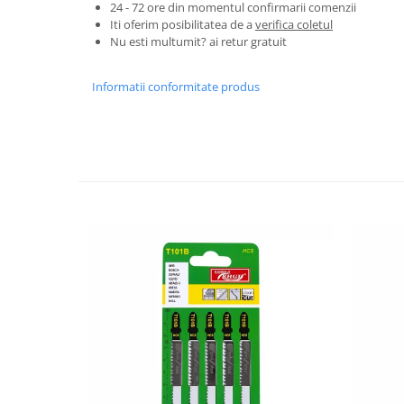
24 - 72 ore din momentul confirmarii comenzii
Granulatoare
Iti oferim posibilitatea de a
verifica coletul
Mori pentru cereale
Nu esti multumit? ai retur gratuit
Mori pentru fructe si legume
Mori pentru furaje
Informatii conformitate produs
Mori pentru furaje si resturi
vegetale
Motoare granulatoare
Piese si accesorii mori
Tocatoare furaje si crengi
Tocatoare furaje
Consumabile si acesorii tocatoare
Tocatoare crengi
Motocoase, Trimmere si Masini de
tuns gazon
Motocositori cu motoare 2T
Trimmere electrice
Masini de tuns gazon pe benzina