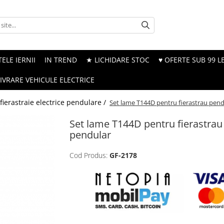
ELE IERNII
IN TREND
★ LICHIDARE STOC
♥ OFERTE SUB 99 LE
LIVRARE VEHICULE ELECTRICE
ierastraie electrice pendulare /
Set lame T144D pentru fierastrau pend
Set lame T144D pentru fierastrau
pendular
Cod Produs:
GF-2178