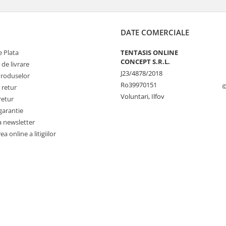
DATE COMERCIALE
 Plata
TENTASIS ONLINE
CONCEPT S.R.L.
 de livrare
J23/4878/2018
Produselor
Ro39970151
©
 retur
Voluntari, Ilfov
retur
garantie
a newsletter
a online a litigiilor