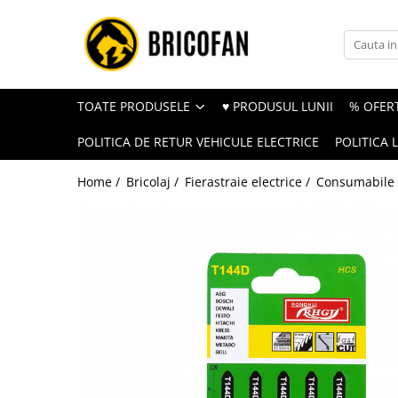
Toate Produsele
Vehicule electrice
TOATE PRODUSELE
♥ PRODUSUL LUNII
% OFERT
Atv
POLITICA DE RETUR VEHICULE ELECTRICE
POLITICA 
Cu permis
Fără permis
Home /
Bricolaj /
Fierastraie electrice /
Consumabile f
Masini electrice
Motocross
Piese de schimb vehicule electrice
Scutere electrice
Scutere pe benzina
Tricicluri cargo fara permis
Tricicluri persoane
Trotinete electrice