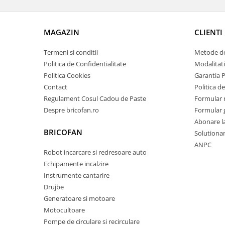
Zdrobitoare si teascuri
Teascuri
MAGAZIN
CLIENTI
Zdrobitoare electrice
Zdrobitoare electrice & manuale
Termeni si conditii
Metode de
Politica de Confidentialitate
Modalitati
Zdrobitoare manuale
Politica Cookies
Garantia 
Masini de cusut si accesorii
Contact
Politica de
Articole antidaunatori gradina
Regulament Cosul Cadou de Paste
Formular 
Sere si solarii
Despre bricofan.ro
Formular 
Abonare l
Suflante si aspiratoare exterior
BRICOFAN
Solutionare
Unelte altoit
ANPC
Robot incarcare si redresoare auto
Unelte manuale de gradina -
Echipamente incalzire
Stropitori
Instrumente cantarire
Folie si plase pt plante
Drujbe
Generatoare si motoare
Masini de maturat manuale
Motocultoare
Masini batut stalpi
Pompe de circulare si recirculare