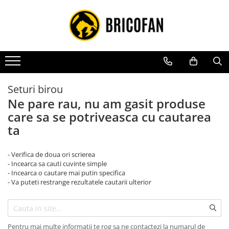
Toate Produsele
Vehicule electrice
Atv
Cu permis
Seturi birou
Fără permis
Ne pare rau, nu am gasit produse
care sa se potriveasca cu cautarea
Masini electrice
ta
Motocross
Piese de schimb vehicule electrice
- Verifica de doua ori scrierea
Scutere electrice
- Incearca sa cauti cuvinte simple
- Incearca o cautare mai putin specifica
Scutere pe benzina
- Va puteti restrange rezultatele cautarii ulterior
Tricicluri cargo fara permis
Tricicluri persoane
Trotinete electrice
Pentru mai multe informatii te rog sa ne contactezi la numarul de