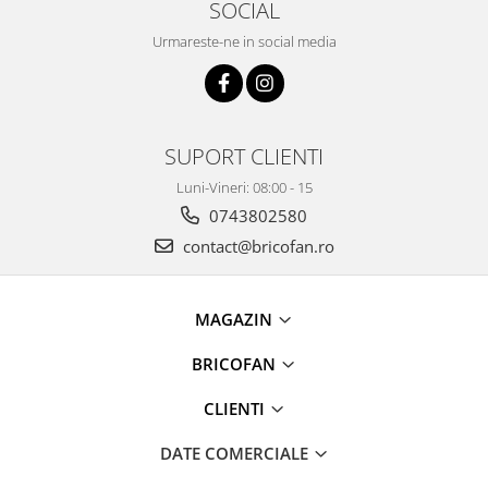
SOCIAL
Tractoraș de tuns gazonul
Zootehnie
Urmareste-ne in social media
Incubatoare, oparitoare si
deplumatoare
Echipamente pentru animale
Aparate de tuns animale
SUPORT CLIENTI
Piese si accesorii aparate de tuns
Luni-Vineri: 08:00 - 15
animale
0743802580
Tarcuri animale
contact@bricofan.ro
Semanatori
Masini batut stalpi si accesorii
MAGAZIN
Roabe & accesorii
Casute gradina si cutii depozitare
BRICOFAN
Mobilier gradina
CLIENTI
Corturi, Prelate si plase de
umbrire
DATE COMERCIALE
Lopeti zapada