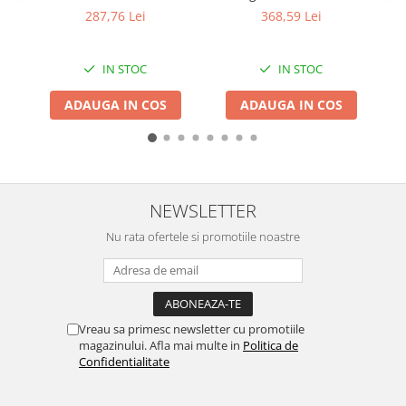
+ lama&lant 6" ,trusa
acumulatori 21 V, 2 Ah,
Granulatoare
287,76 Lei
368,59 Lei
transport, CRAFT-TEC ,
Deschidere 30 mm
Mori pentru cereale
ROSIE MX566
Mori pentru fructe si legume
IN STOC
IN STOC
Mori pentru furaje
ADAUGA IN COS
ADAUGA IN COS
Mori pentru furaje si resturi
vegetale
Motoare granulatoare
Piese si accesorii mori
Tocatoare furaje si crengi
NEWSLETTER
Tocatoare furaje
Nu rata ofertele si promotiile noastre
Consumabile si acesorii tocatoare
Tocatoare crengi
Motocoase, Trimmere si Masini de
tuns gazon
Vreau sa primesc newsletter cu promotiile
Motocositori cu motoare 2T
magazinului. Afla mai multe in
Politica de
Confidentialitate
Trimmere electrice
Masini de tuns gazon pe benzina