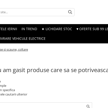
ELE IERNII
IN TREND
★ LICHIDARE STOC
♥ OFERTE SUB 99 LE
LIVRARE VEHICULE ELECTRICE
e si scaune, coltare
 am gasit produse care sa se potriveasc
a
imple
n specifica
ele cautarii ulterior