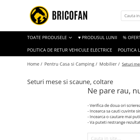
Toate Produsele
Vehicule electrice
TOATE PRODUSELE
♥ PRODUSUL LUNII
% OFERT
Atv
POLITICA DE RETUR VEHICULE ELECTRICE
POLITICA 
Cu permis
Fără permis
Home /
Pentru Casa si Camping /
Mobilier /
Seturi mes
Masini electrice
Seturi mese si scaune, coltare
Motocross
Ne pare rau, nu
Piese de schimb vehicule electrice
Scutere electrice
- Verifica de doua ori scriere
Scutere pe benzina
- Incearca sa cauti cuvinte s
- Incearca o cautare mai puti
Tricicluri cargo fara permis
- Va puteti restrange rezultat
Tricicluri persoane
Trotinete electrice