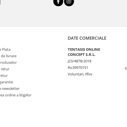
DATE COMERCIALE
 Plata
TENTASIS ONLINE
CONCEPT S.R.L.
 de livrare
J23/4878/2018
Produselor
Ro39970151
©
 retur
Voluntari, Ilfov
retur
garantie
a newsletter
a online a litigiilor