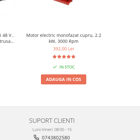
 48 V ,
Motor electric monofazat cupru, 2.2
*Super pret* 
,trusa
kW, 3000 Rpm
dubla DDT-0
 MX566
RPM, 1 cil
392,00 Lei
IN STOC
ADAUGA IN COS
A
SUPORT CLIENTI
Luni-Vineri: 08:00 - 15
0743802580