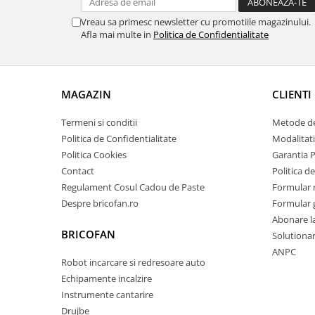
Tractoraș de tuns gazonul
Vreau sa primesc newsletter cu promotiile magazinului.
Zootehnie
Afla mai multe in
Politica de Confidentialitate
Incubatoare, oparitoare si
deplumatoare
Echipamente pentru animale
MAGAZIN
CLIENTI
Aparate de tuns animale
Piese si accesorii aparate de tuns
Termeni si conditii
Metode de
animale
Politica de Confidentialitate
Modalitati
Tarcuri animale
Politica Cookies
Garantia 
Semanatori
Contact
Politica de
Masini batut stalpi si accesorii
Regulament Cosul Cadou de Paste
Formular 
Despre bricofan.ro
Formular 
Roabe & accesorii
Abonare l
Casute gradina si cutii depozitare
BRICOFAN
Solutionare
Mobilier gradina
ANPC
Robot incarcare si redresoare auto
Corturi, Prelate si plase de
Echipamente incalzire
umbrire
Instrumente cantarire
Lopeti zapada
Drujbe