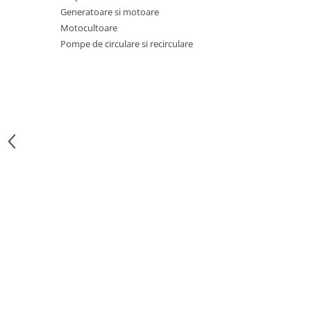
Generatoare si motoare
Zdrobitoare si teascuri
Motocultoare
Teascuri
Pompe de circulare si recirculare
Zdrobitoare electrice
Zdrobitoare electrice & manuale
Zdrobitoare manuale
Masini de cusut si accesorii
Articole antidaunatori gradina
Sere si solarii
Suflante si aspiratoare exterior
Unelte altoit
Unelte manuale de gradina -
Stropitori
Folie si plase pt plante
Masini de maturat manuale
Masini batut stalpi