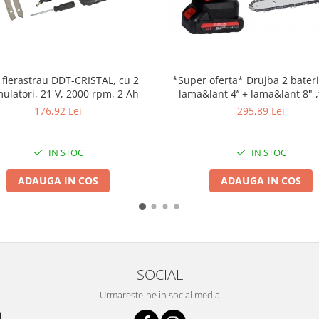
 fierastrau DDT-CRISTAL, cu 2
*Super oferta* Drujba 2 baterii
ulatori, 21 V, 2000 rpm, 2 Ah
lama&lant 4’’ + lama&lant 8" 
transport, CRAFT-TEC , ROSIE
176,92 Lei
295,89 Lei
IN STOC
IN STOC
ADAUGA IN COS
ADAUGA IN COS
SOCIAL
Urmareste-ne in social media