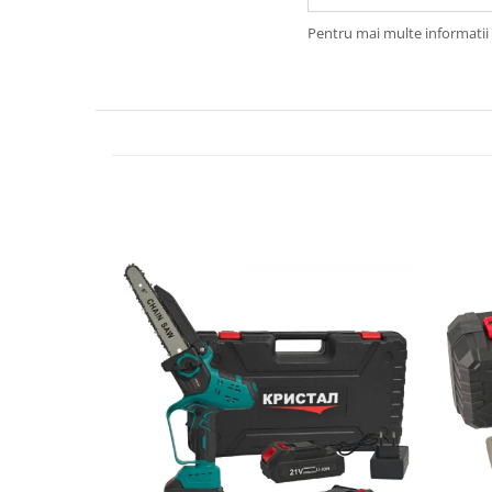
Biciclete, trotinete, triciclete
Pentru mai multe informatii 
Biciclete electrice
Triciclete
Gradina
Motoburghie si accesorii
Accesorii motoburghie
Motoburghie
Drujbe, fierastraie electrice
Drujbe pe benzina
Drujbe cu acumulator
Consumabile drujbe, fierastraie
electrice
Drujbe electrice
Unelte electrice busteni
Mori cereale si batoze porumb
Batoze - mori desfacat porumb