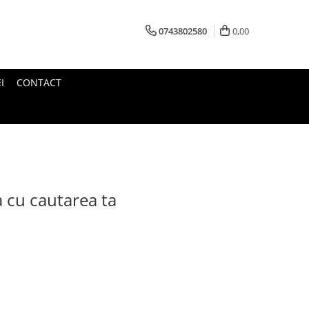
0743802580
0,00
I
CONTACT
a cu cautarea ta