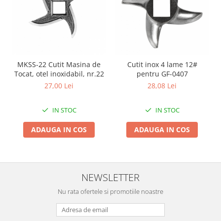
Zdrobitoare si teascuri
Teascuri
Zdrobitoare electrice
Zdrobitoare electrice & manuale
MKSS-22 Cutit Masina de
Cutit inox 4 lame 12#
Zdrobitoare manuale
Tocat, otel inoxidabil, nr.22
pentru GF-0407
Masini de cusut si accesorii
27,00 Lei
28,08 Lei
Articole antidaunatori gradina
Sere si solarii
IN STOC
IN STOC
Suflante si aspiratoare exterior
ADAUGA IN COS
ADAUGA IN COS
Unelte altoit
Unelte manuale de gradina -
Stropitori
NEWSLETTER
Folie si plase pt plante
Nu rata ofertele si promotiile noastre
Masini de maturat manuale
Masini batut stalpi