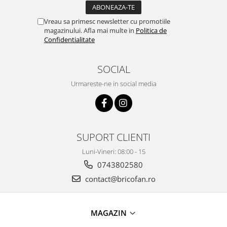
Pentru Casa si Camping
Aragaze, plite, piese butelii de
Vreau sa primesc newsletter cu promotiile
voiaj
magazinului. Afla mai multe in
Politica de
Confidentialitate
Accesorii aragaze & butelii
Butelii
SOCIAL
Gratare
Urmareste-ne in social media
Pirostrii si accesorii pentru gatit
Plite & aragaze
Iluminat & electrice
Prelungitoare & cabluri electrice
SUPORT CLIENTI
Becuri
Luni-Vineri: 08:00 - 15
Coliere plastic
0743802580
Conectori/doze
contact@bricofan.ro
Corpuri de iluminat
Lampi solare
Lanterne
MAGAZIN
Lumina de crestere pentru plante