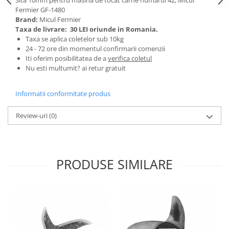
Tractoraș de tuns gazonul
Fermier GF-1480
Zootehnie
Brand:
Micul Fermier
Taxa de livrare:
30 LEI oriunde in Romania.
Incubatoare, oparitoare si
Taxa se aplica coletelor sub 10kg
deplumatoare
24 - 72 ore din momentul confirmarii comenzii
Echipamente pentru animale
Iti oferim posibilitatea de a
verifica coletul
Nu esti multumit? ai retur gratuit
Aparate de tuns animale
Piese si accesorii aparate de tuns
animale
Informatii conformitate produs
Tarcuri animale
Review-uri
(0)
Semanatori
Masini batut stalpi si accesorii
Roabe & accesorii
PRODUSE SIMILARE
Casute gradina si cutii depozitare
Mobilier gradina
Corturi, Prelate si plase de
umbrire
Lopeti zapada