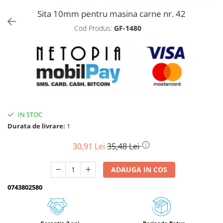
Sita 10mm pentru masina carne nr. 42
Biciclete, trotinete, triciclete
Biciclete electrice
Cod Produs:
GF-1480
Triciclete
Gradina
Motoburghie si accesorii
Accesorii motoburghie
Motoburghie
Drujbe, fierastraie electrice
IN STOC
Durata de livrare:
1
Drujbe pe benzina
Drujbe cu acumulator
30,91 Lei
35,48 Lei
Consumabile drujbe, fierastraie
electrice
ADAUGA IN COS
Drujbe electrice
0743802580
Unelte electrice busteni
Mori cereale si batoze porumb
Batoze - mori desfacat porumb