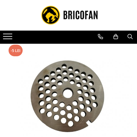
Toate Produsele
Vehicule electrice
Atv
Cu permis
-5 LEI
Fără permis
Masini electrice
Motocross
Piese de schimb vehicule electrice
Scutere electrice
Scutere pe benzina
Tricicluri cargo fara permis
Tricicluri persoane
Trotinete electrice