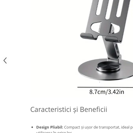
Zdrobitoare si teascuri
Teascuri
Zdrobitoare electrice
Zdrobitoare electrice & manuale
Zdrobitoare manuale
Masini de cusut si accesorii
Articole antidaunatori gradina
Sere si solarii
Suflante si aspiratoare exterior
Unelte altoit
Unelte manuale de gradina -
Stropitori
Caracteristici și Beneficii
Folie si plase pt plante
Masini de maturat manuale
Design Pliabil:
Compact și ușor de transportat, ideal pe
Masini batut stalpi
utilizarea în orice loc.