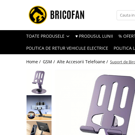
Toate Produsele
Vehicule electrice
TOATE PRODUSELE
♥ PRODUSUL LUNII
% OFERT
Atv
POLITICA DE RETUR VEHICULE ELECTRICE
POLITICA 
Cu permis
Fără permis
Home /
GSM /
Alte Accesorii Telefoane /
Suport de Biro
Masini electrice
Motocross
Piese de schimb vehicule electrice
Scutere electrice
Scutere pe benzina
Tricicluri cargo fara permis
Tricicluri persoane
Trotinete electrice