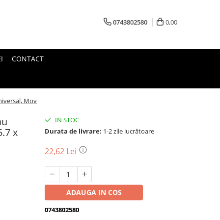
0743802580
0,00
I
CONTACT
Universal, Mov
au
IN STOC
5.7 x
Durata de livrare:
1-2 zile lucrătoare
22,62 Lei
ADAUGA IN COS
0743802580