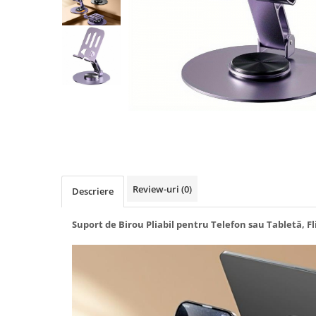
Biciclete, trotinete, triciclete
Biciclete electrice
Triciclete
Gradina
Motoburghie si accesorii
Accesorii motoburghie
Motoburghie
Drujbe, fierastraie electrice
Drujbe pe benzina
Review-uri
(0)
Descriere
Drujbe cu acumulator
Consumabile drujbe, fierastraie
Suport de Birou Pliabil pentru Telefon sau Tabletă, Fl
electrice
Drujbe electrice
Unelte electrice busteni
Mori cereale si batoze porumb
Batoze - mori desfacat porumb