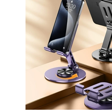
Granulatoare
Mori pentru cereale
Mori pentru fructe si legume
Mori pentru furaje
Mori pentru furaje si resturi
vegetale
Motoare granulatoare
Piese si accesorii mori
Tocatoare furaje si crengi
Tocatoare furaje
Consumabile si acesorii tocatoare
Tocatoare crengi
Motocoase, Trimmere si Masini de
tuns gazon
Motocositori cu motoare 2T
Trimmere electrice
Masini de tuns gazon pe benzina