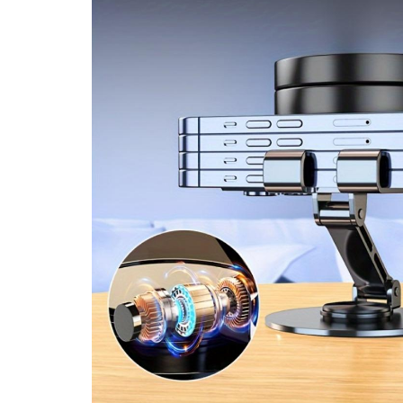
Proiectoare & lampi de lucru
Veioze si Lampi
Cantarire
Cantare comerciale
Cantare Corporale
Aparate de spalat cu presiune si
accesorii
Accesorii aparatele de spalat cu
presiune
Aparate de spalat cu presiune
Instalatii sanitare
Articole si accesorii pentru baie
Baterii baie
Baterii bucatarie
Baterii cada
Baterii electrice
Baterii lavoar