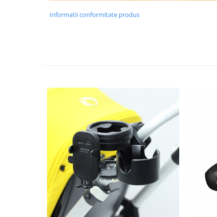
Chiuvete bucatarie compozit
Informatii conformitate produs
Chiuvete inox
Coloane de dus
Robineti
Scari
Tapet 3D Autoadeziv
Climatizare si echipamente de
incalzire
Aere conditionate
Echipamente pt incalzire
Panouri solare
Paturi electrice cu incalzire
Sobe pe lemne
Umidificatoare
Ventilatoare
Kituri de siguranta si supravietuire
Kit-uri siguranta auto