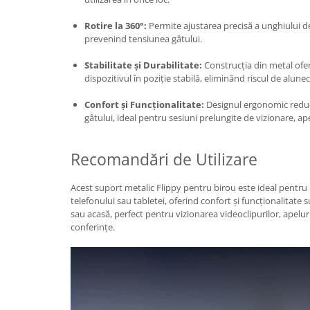
Pentru Casa si Camping
Rotire la 360°:
Permite ajustarea precisă a unghiului de
Aragaze, plite, piese butelii de
prevenind tensiunea gâtului.
voiaj
Accesorii aragaze & butelii
Stabilitate și Durabilitate:
Construcția din metal ofer
dispozitivul în poziție stabilă, eliminând riscul de alunec
Butelii
Gratare
Confort și Funcționalitate:
Designul ergonomic reduce
Pirostrii si accesorii pentru gatit
gâtului, ideal pentru sesiuni prelungite de vizionare, ape
Plite & aragaze
Iluminat & electrice
Recomandări de Utilizare
Prelungitoare & cabluri electrice
Acest suport metalic Flippy pentru birou este ideal pentru 
Becuri
telefonului sau tabletei, oferind confort și funcționalitate 
Coliere plastic
sau acasă, perfect pentru vizionarea videoclipurilor, apeluri
conferințe.
Conectori/doze
Corpuri de iluminat
Lampi solare
Lanterne
Lumina de crestere pentru plante