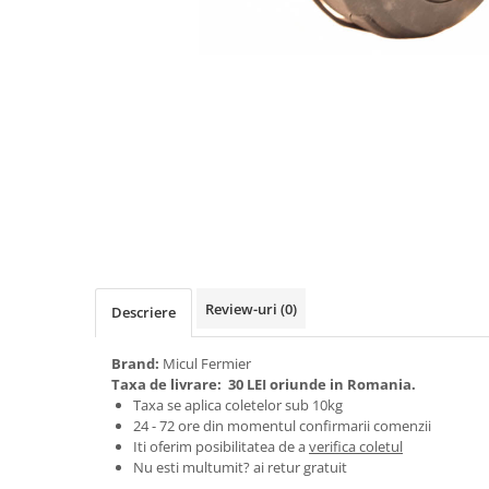
Biciclete, trotinete, triciclete
Biciclete electrice
Triciclete
Gradina
Motoburghie si accesorii
Accesorii motoburghie
Motoburghie
Drujbe, fierastraie electrice
Drujbe pe benzina
Drujbe cu acumulator
Review-uri
(0)
Descriere
Consumabile drujbe, fierastraie
electrice
Brand:
Micul Fermier
Taxa de livrare:
30 LEI oriunde in Romania.
Drujbe electrice
Taxa se aplica coletelor sub 10kg
Unelte electrice busteni
24 - 72 ore din momentul confirmarii comenzii
Mori cereale si batoze porumb
Iti oferim posibilitatea de a
verifica coletul
Nu esti multumit? ai retur gratuit
Batoze - mori desfacat porumb