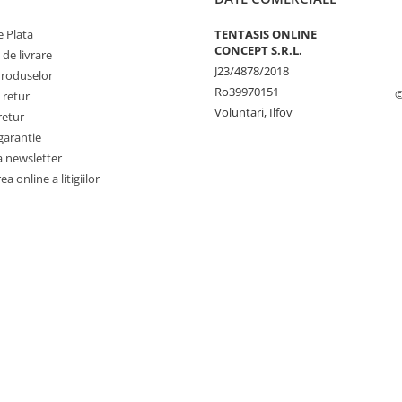
 Plata
TENTASIS ONLINE
CONCEPT S.R.L.
 de livrare
J23/4878/2018
Produselor
Ro39970151
©
 retur
Voluntari, Ilfov
retur
garantie
a newsletter
a online a litigiilor