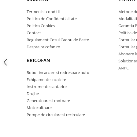
Zdrobitoare si teascuri
Termeni si conditii
Metode de
Teascuri
Politica de Confidentialitate
Modalitati
Zdrobitoare electrice
Politica Cookies
Garantia 
Zdrobitoare electrice & manuale
Contact
Politica de
Regulament Cosul Cadou de Paste
Formular 
Zdrobitoare manuale
Despre bricofan.ro
Formular 
Masini de cusut si accesorii
Abonare l
Articole antidaunatori gradina
BRICOFAN
Solutionare
Sere si solarii
ANPC
Robot incarcare si redresoare auto
Suflante si aspiratoare exterior
Echipamente incalzire
Unelte altoit
Instrumente cantarire
Drujbe
Unelte manuale de gradina -
Generatoare si motoare
Stropitori
Motocultoare
Folie si plase pt plante
Pompe de circulare si recirculare
Masini de maturat manuale
Masini batut stalpi