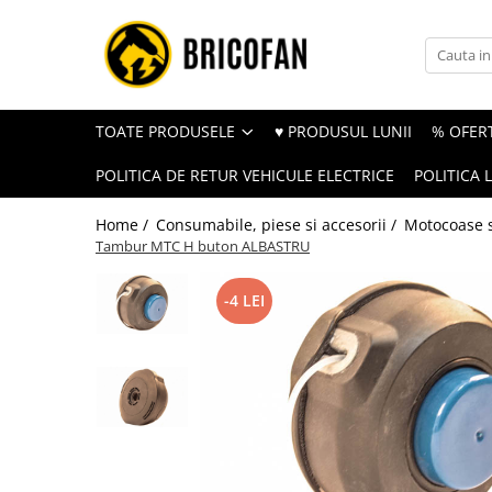
Toate Produsele
Vehicule electrice
TOATE PRODUSELE
♥ PRODUSUL LUNII
% OFERT
Atv
POLITICA DE RETUR VEHICULE ELECTRICE
POLITICA 
Cu permis
Fără permis
Home /
Consumabile, piese si accesorii /
Motocoase s
Tambur MTC H buton ALBASTRU
Masini electrice
Motocross
-4 LEI
Piese de schimb vehicule electrice
Scutere electrice
Scutere pe benzina
Tricicluri cargo fara permis
Tricicluri persoane
Trotinete electrice