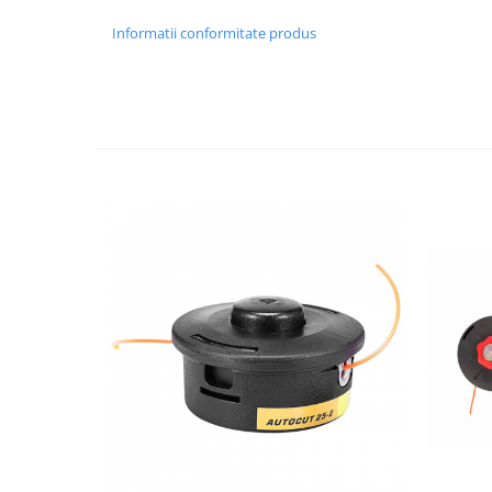
Granulatoare
Informatii conformitate produs
Mori pentru cereale
Mori pentru fructe si legume
Mori pentru furaje
Mori pentru furaje si resturi
vegetale
Motoare granulatoare
Piese si accesorii mori
Tocatoare furaje si crengi
Tocatoare furaje
Consumabile si acesorii tocatoare
Tocatoare crengi
Motocoase, Trimmere si Masini de
tuns gazon
Motocositori cu motoare 2T
Trimmere electrice
Masini de tuns gazon pe benzina