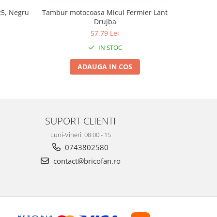
25, Negru
Tambur motocoasa Micul Fermier Lant
Tambur me
Drujba
57,79 Lei
IN STOC
ADAUGA IN COS
SUPORT CLIENTI
Luni-Vineri: 08:00 - 15
0743802580
contact@bricofan.ro