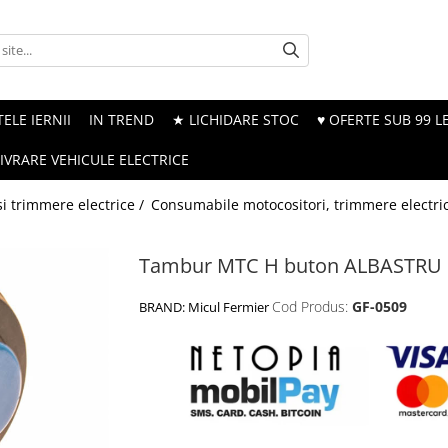
ELE IERNII
IN TREND
★ LICHIDARE STOC
♥ OFERTE SUB 99 LE
LIVRARE VEHICULE ELECTRICE
i trimmere electrice /
Consumabile motocositori, trimmere electri
Tambur MTC H buton ALBASTRU
Cod Produs:
GF-0509
BRAND:
Micul Fermier