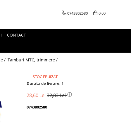
0743802580
0,00
I
CONTACT
ce /
Tamburi MTC, trimmere /
STOC EPUIZAT
Durata de livrare:
1
28,60 Lei
32,83 Lei
0743802580
Transport
gratuit
Perioada
Magazin
De
Garantie
Deschidere
Retur
Romanesc