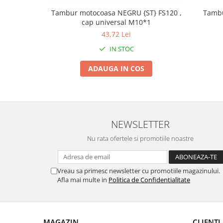
Tractoraș de tuns gazonul
Tambur motocoasa NEGRU {ST} FS120 ,
Tambu
Zootehnie
cap universal M10*1
Incubatoare, oparitoare si
43,72 Lei
deplumatoare
IN STOC
Echipamente pentru animale
Aparate de tuns animale
ADAUGA IN COS
Piese si accesorii aparate de tuns
animale
Tarcuri animale
Semanatori
NEWSLETTER
Masini batut stalpi si accesorii
Nu rata ofertele si promotiile noastre
Roabe & accesorii
Casute gradina si cutii depozitare
Vreau sa primesc newsletter cu promotiile magazinului.
Mobilier gradina
Afla mai multe in
Politica de Confidentialitate
Corturi, Prelate si plase de
umbrire
Lopeti zapada
MAGAZIN
CLIENTI