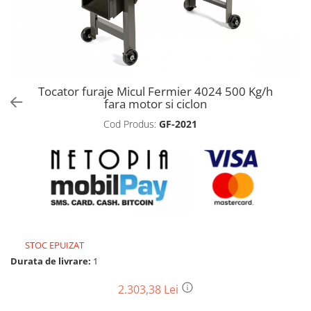
Biciclete, trotinete, triciclete
Biciclete electrice
Triciclete
Gradina
Tocator furaje Micul Fermier 4024 500 Kg/h
Motoburghie si accesorii
fara motor si ciclon
Accesorii motoburghie
Cod Produs:
GF-2021
Motoburghie
Drujbe, fierastraie electrice
Drujbe pe benzina
Drujbe cu acumulator
Consumabile drujbe, fierastraie
electrice
Drujbe electrice
STOC EPUIZAT
Durata de livrare:
1
Unelte electrice busteni
Mori cereale si batoze porumb
2.303,38 Lei
Batoze - mori desfacat porumb