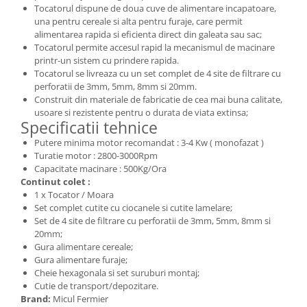
Tocatorul dispune de doua cuve de alimentare incapatoare,
Zdrobitoare si teascuri
una pentru cereale si alta pentru furaje, care permit
alimentarea rapida si eficienta direct din galeata sau sac;
Teascuri
Tocatorul permite accesul rapid la mecanismul de macinare
Zdrobitoare electrice
printr-un sistem cu prindere rapida.
Zdrobitoare electrice & manuale
Tocatorul se livreaza cu un set complet de 4 site de filtrare cu
perforatii de 3mm, 5mm, 8mm si 20mm.
Zdrobitoare manuale
Construit din materiale de fabricatie de cea mai buna calitate,
Masini de cusut si accesorii
usoare si rezistente pentru o durata de viata extinsa;
Specificatii tehnice
Articole antidaunatori gradina
Putere minima motor recomandat : 3-4 Kw ( monofazat )
Sere si solarii
Turatie motor : 2800-3000Rpm
Capacitate macinare : 500Kg/Ora
Suflante si aspiratoare exterior
Continut colet :
Unelte altoit
1 x Tocator / Moara
Set complet cutite cu ciocanele si cutite lamelare;
Unelte manuale de gradina -
Set de 4 site de filtrare cu perforatii de 3mm, 5mm, 8mm si
20mm;
Stropitori
Gura alimentare cereale;
Folie si plase pt plante
Gura alimentare furaje;
Cheie hexagonala si set suruburi montaj;
Masini de maturat manuale
Cutie de transport/depozitare.
Masini batut stalpi
Brand:
Micul Fermier