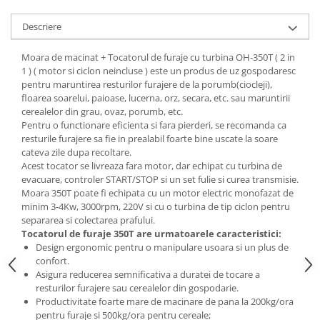
Tractoraș de tuns gazonul
Zootehnie
Descriere
Incubatoare, oparitoare si
Moara de macinat + Tocatorul de furaje cu turbina OH-350T ( 2 in
deplumatoare
1 ) ( motor si ciclon neincluse ) este un produs de uz gospodaresc
Echipamente pentru animale
pentru maruntirea resturilor furajere de la porumb(ciocleji),
Aparate de tuns animale
floarea soarelui, paioase, lucerna, orz, secara, etc. sau maruntirii
cerealelor din grau, ovaz, porumb, etc.
Piese si accesorii aparate de tuns
Pentru o functionare eficienta si fara pierderi, se recomanda ca
animale
resturile furajere sa fie in prealabil foarte bine uscate la soare
Tarcuri animale
cateva zile dupa recoltare.
Semanatori
Acest tocator se livreaza fara motor, dar echipat cu turbina de
evacuare, controler START/STOP si un set fulie si curea transmisie.
Masini batut stalpi si accesorii
Moara 350T poate fi echipata cu un motor electric monofazat de
minim 3-4Kw, 3000rpm, 220V si cu o turbina de tip ciclon pentru
Roabe & accesorii
separarea si colectarea prafului.
Casute gradina si cutii depozitare
Tocatorul de furaje
350T
are urmatoarele caracteristici:
Design ergonomic pentru o manipulare usoara si un plus de
Mobilier gradina
confort.
Asigura reducerea semnificativa a duratei de tocare a
Corturi, Prelate si plase de
resturilor furajere sau cerealelor din gospodarie.
umbrire
Productivitate foarte mare de macinare de pana la 200kg/ora
Lopeti zapada
pentru furaje si 500kg/ora pentru cereale;