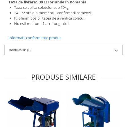
Taxa de livrare:
30 LEI oriunde in Romania.
Pentru Casa si Camping
Taxa se aplica coletelor sub 10kg
Aragaze, plite, piese butelii de
24 - 72 ore din momentul confirmarii comenzii
voiaj
Iti oferim posibilitatea de a
verifica coletul
Nu esti multumit? ai retur gratuit
Accesorii aragaze & butelii
Butelii
Informatii conformitate produs
Gratare
Pirostrii si accesorii pentru gatit
Review-uri
(0)
Plite & aragaze
Iluminat & electrice
Prelungitoare & cabluri electrice
PRODUSE SIMILARE
Becuri
Coliere plastic
Conectori/doze
Corpuri de iluminat
Lampi solare
Lanterne
Lumina de crestere pentru plante