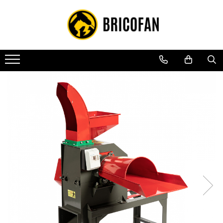
Toate Produsele
Vehicule electrice
Atv
Cu permis
Fără permis
Masini electrice
Motocross
Piese de schimb vehicule electrice
Scutere electrice
Scutere pe benzina
Tricicluri cargo fara permis
Tricicluri persoane
Trotinete electrice