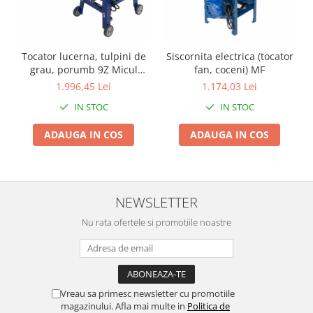
Proiectoare & lampi de lucru
Veioze si Lampi
Cantarire
Tocator lucerna, tulpini de
Siscornita electrica (tocator
Cantare comerciale
grau, porumb 9Z Micul
fan, coceni) MF
Fermier GF-1336, 2.8 Kw,
Cantare Corporale
1.996,45 Lei
1.174,03 Lei
400 Kg/h
Aparate de spalat cu presiune si
IN STOC
IN STOC
accesorii
ADAUGA IN COS
ADAUGA IN COS
Accesorii aparatele de spalat cu
presiune
Aparate de spalat cu presiune
Instalatii sanitare
NEWSLETTER
Articole si accesorii pentru baie
Nu rata ofertele si promotiile noastre
Baterii baie
Baterii bucatarie
Baterii cada
Baterii electrice
Vreau sa primesc newsletter cu promotiile
Baterii lavoar
magazinului. Afla mai multe in
Politica de