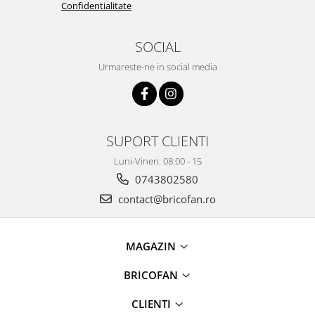
Chiuvete bucatarie compozit
Confidentialitate
Chiuvete inox
Coloane de dus
SOCIAL
Robineti
Urmareste-ne in social media
Scari
Tapet 3D Autoadeziv
Climatizare si echipamente de
incalzire
SUPORT CLIENTI
Aere conditionate
Luni-Vineri: 08:00 - 15
Echipamente pt incalzire
0743802580
Panouri solare
contact@bricofan.ro
Paturi electrice cu incalzire
Sobe pe lemne
MAGAZIN
Umidificatoare
Ventilatoare
BRICOFAN
Kituri de siguranta si supravietuire
CLIENTI
Kit-uri siguranta auto