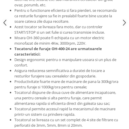
ovaz, porumb, etc.
Zdrobitoare si teascuri
Pentru o functionare eficienta si fara pierderi, se recomanda
Teascuri
ca resturile furajere sa fie in prealabil foarte bine uscate la
soare cateva zile dupa recoltare.
Zdrobitoare electrice
Acest tocator se livreaza fara moto, dar cu controler
Zdrobitoare electrice & manuale
START/STOP si un set fulie si curea transmisie incluse.
Zdrobitoare manuale
Moara OH-360 poate fi echipata cu un motor electric
monofazat de minim 4Kw, 3000rpm, 220V.
Masini de cusut si accesorii
Tocatorul de furaje OH-400-24 are urmatoarele
Articole antidaunatori gradina
caracteristici:
Design ergonomic pentru o manipulare usoara si un plus de
Sere si solarii
confort.
Asigura reducerea semnificativa a duratei de tocare a
Suflante si aspiratoare exterior
resturilor furajere sau cerealelor din gospodarie.
Unelte altoit
Productivitate foarte mare de macinare de pana la 300kg/ora
pentru furaje si 1000kg/ora pentru cereale;
Unelte manuale de gradina -
Tocatorul dispune de doua cuve de alimentare incapatoare,
una pentru cereale si alta pentru furaje, care permit
Stropitori
alimentarea rapida si eficienta direct din galeata sau sac;
Folie si plase pt plante
Tocatorul permite accesul rapid la mecanismul de macinare
printr-un sistem cu prindere rapida.
Masini de maturat manuale
Tocatorul se livreaza cu un set complet de 4 site de filtrare cu
Masini batut stalpi
perforatii de 3mm, 5mm, 8mm si 20mm.