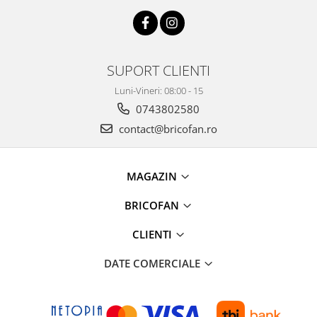
Kit-uri Supravietuire si Accesorii
Camping
Curatenie si menaj
Accesorii ingrijire casa
SUPORT CLIENTI
Accesorii maturi, mopuri si galeti
Luni-Vineri: 08:00 - 15
Aparate de calcat
0743802580
Aspiratoare electrice
contact@bricofan.ro
Cutii depozitare diverse
Cutii depozitare medicamente
MAGAZIN
Cutii pentru chei
Dulapuri si rafturi de depozitare
BRICOFAN
Maturi, mopuri si galeti
Organizatoare imbracaminte si
CLIENTI
incaltaminte
DATE COMERCIALE
Perii de curatare
Perii si aparate scame
Stergatoare geam