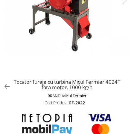
Biciclete, trotinete, triciclete
Biciclete electrice
Triciclete
Gradina
Motoburghie si accesorii
Accesorii motoburghie
Motoburghie
Drujbe, fierastraie electrice
Drujbe pe benzina
Tocator furaje cu turbina Micul Fermier 4024T
Drujbe cu acumulator
fara motor, 1000 kg/h
Consumabile drujbe, fierastraie
BRAND:
Micul Fermier
electrice
Cod Produs:
GF-2022
Drujbe electrice
Unelte electrice busteni
Mori cereale si batoze porumb
Batoze - mori desfacat porumb