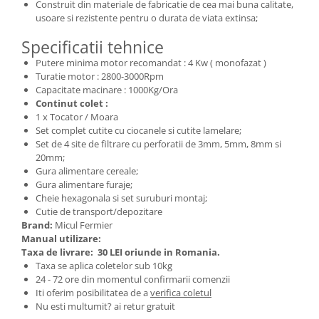
Construit din materiale de fabricatie de cea mai buna calitate,
Pentru Casa si Camping
usoare si rezistente pentru o durata de viata extinsa;
Aragaze, plite, piese butelii de
voiaj
Specificatii tehnice
Putere minima motor recomandat : 4 Kw ( monofazat )
Accesorii aragaze & butelii
Turatie motor : 2800-3000Rpm
Butelii
Capacitate macinare : 1000Kg/Ora
Gratare
Continut colet :
1 x Tocator / Moara
Pirostrii si accesorii pentru gatit
Set complet cutite cu ciocanele si cutite lamelare;
Plite & aragaze
Set de 4 site de filtrare cu perforatii de 3mm, 5mm, 8mm si
Iluminat & electrice
20mm;
Gura alimentare cereale;
Prelungitoare & cabluri electrice
Gura alimentare furaje;
Becuri
Cheie hexagonala si set suruburi montaj;
Cutie de transport/depozitare
Coliere plastic
Brand:
Micul Fermier
Conectori/doze
Manual utilizare:
Taxa de livrare:
30 LEI oriunde in Romania.
Corpuri de iluminat
Taxa se aplica coletelor sub 10kg
Lampi solare
24 - 72 ore din momentul confirmarii comenzii
Lanterne
Iti oferim posibilitatea de a
verifica coletul
Nu esti multumit? ai retur gratuit
Lumina de crestere pentru plante