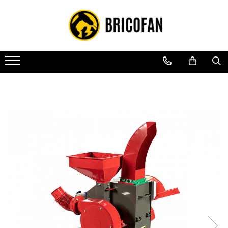
Toate Produsele
Vehicule electrice
Atv
Cu permis
Fără permis
Masini electrice
Motocross
Piese de schimb vehicule electrice
Scutere electrice
Scutere pe benzina
Tricicluri cargo fara permis
Tricicluri persoane
Trotinete electrice