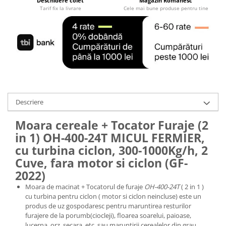
Deschidere colet
Magazin Romanesc
Tractoraș de tuns gazonul
Tarif fix la livrare
Cele mai bune produse pentru tine
Zootehnie
Incubatoare, oparitoare si
deplumatoare
Echipamente pentru animale
Aparate de tuns animale
Piese si accesorii aparate de tuns
animale
Descriere
Tarcuri animale
Semanatori
Moara cereale + Tocator Furaje (2
Masini batut stalpi si accesorii
in 1) OH-400-24T MICUL FERMIER,
cu turbina ciclon, 300-1000Kg/h, 2
Roabe & accesorii
Cuve, fara motor si ciclon (GF-
Casute gradina si cutii depozitare
2022)
Mobilier gradina
Moara de macinat + Tocatorul de furaje
OH-400-24T
( 2 in 1 )
Corturi, Prelate si plase de
cu turbina pentru ciclon ( motor si ciclon neincluse) este un
umbrire
produs de uz gospodaresc pentru maruntirea resturilor
furajere de la porumb(ciocleji), floarea soarelui, paioase,
Lopeti zapada
lucerna, orz, secara, etc. sau maruntirii cerealelor din grau,