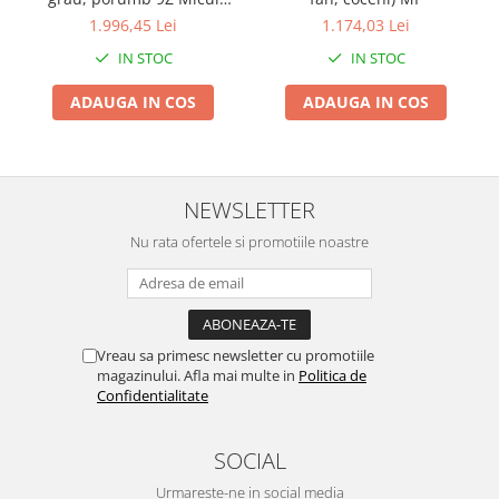
Chiuvete bucatarie compozit
Fermier GF-1336, 2.8 Kw,
1.996,45 Lei
1.174,03 Lei
Chiuvete inox
400 Kg/h
IN STOC
IN STOC
Coloane de dus
Robineti
ADAUGA IN COS
ADAUGA IN COS
Scari
Tapet 3D Autoadeziv
Climatizare si echipamente de
NEWSLETTER
incalzire
Nu rata ofertele si promotiile noastre
Aere conditionate
Echipamente pt incalzire
Panouri solare
Paturi electrice cu incalzire
Vreau sa primesc newsletter cu promotiile
Sobe pe lemne
magazinului. Afla mai multe in
Politica de
Umidificatoare
Confidentialitate
Ventilatoare
Kituri de siguranta si supravietuire
SOCIAL
Kit-uri siguranta auto
Urmareste-ne in social media