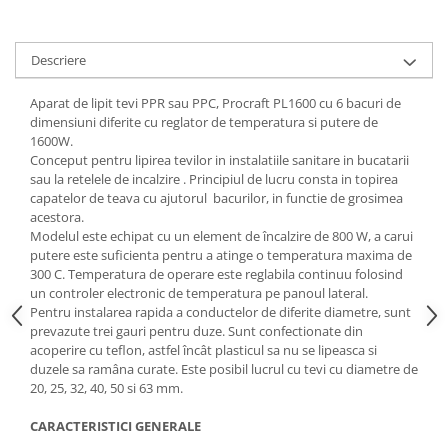
Tractoraș de tuns gazonul
Zootehnie
Descriere
Incubatoare, oparitoare si
deplumatoare
Aparat de lipit tevi PPR sau PPC, Procraft PL1600
cu 6 bacuri de
Echipamente pentru animale
dimensiuni diferite cu reglator de temperatura si putere de
Aparate de tuns animale
1600W.
Piese si accesorii aparate de tuns
Conceput pentru lipirea tevilor in instalatiile sanitare in bucatarii
sau la retelele de incalzire . Principiul de lucru consta in topirea
animale
capatelor de teava cu ajutorul bacurilor, in functie de grosimea
Tarcuri animale
acestora.
Semanatori
Modelul este echipat cu un element de încalzire de 800 W, a carui
putere este suficienta pentru a atinge o temperatura maxima de
Masini batut stalpi si accesorii
300 C. Temperatura de operare este reglabila continuu folosind
un controler electronic de temperatura pe panoul lateral.
Roabe & accesorii
Pentru instalarea rapida a conductelor de diferite diametre, sunt
Casute gradina si cutii depozitare
prevazute trei gauri pentru duze. Sunt confectionate din
acoperire cu teflon, astfel încât plasticul sa nu se lipeasca si
Mobilier gradina
duzele sa ramâna curate. Este posibil lucrul cu tevi cu diametre de
Corturi, Prelate si plase de
20, 25, 32, 40, 50 si 63 mm.
umbrire
CARACTERISTICI GENERALE
Lopeti zapada