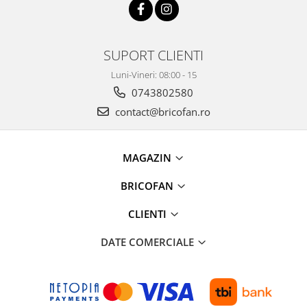
Chiuvete bucatarie compozit
Chiuvete inox
Coloane de dus
SUPORT CLIENTI
Robineti
Luni-Vineri: 08:00 - 15
Scari
0743802580
Tapet 3D Autoadeziv
contact@bricofan.ro
Climatizare si echipamente de
incalzire
Aere conditionate
MAGAZIN
Echipamente pt incalzire
BRICOFAN
Panouri solare
Paturi electrice cu incalzire
CLIENTI
Sobe pe lemne
DATE COMERCIALE
Umidificatoare
Ventilatoare
Kituri de siguranta si supravietuire
Kit-uri siguranta auto