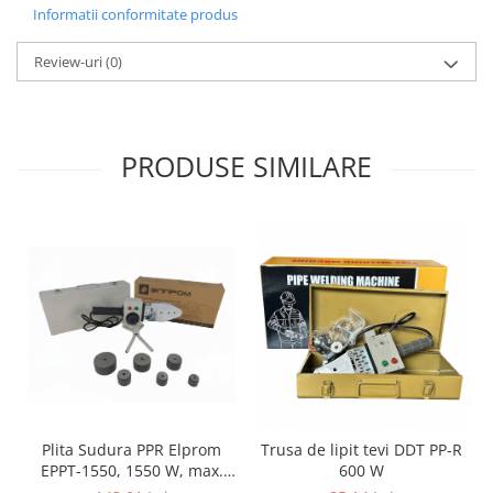
Pentru Casa si Camping
Informatii conformitate produs
Aragaze, plite, piese butelii de
Review-uri
(0)
voiaj
Accesorii aragaze & butelii
Butelii
Gratare
PRODUSE SIMILARE
Pirostrii si accesorii pentru gatit
Plite & aragaze
Iluminat & electrice
Prelungitoare & cabluri electrice
Becuri
Coliere plastic
Conectori/doze
Corpuri de iluminat
Lampi solare
Lanterne
Plita Sudura PPR Elprom
Trusa de lipit tevi DDT PP-R
EPPT-1550, 1550 W, max.
600 W
Lumina de crestere pentru plante
300 grade Celsius, 10 min