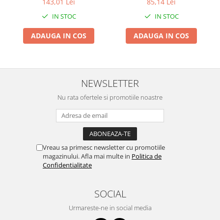
143,01 Lei
85,14 Lei
Proiectoare & lampi de lucru
IN STOC
IN STOC
Veioze si Lampi
Cantarire
ADAUGA IN COS
ADAUGA IN COS
Cantare comerciale
Cantare Corporale
Aparate de spalat cu presiune si
NEWSLETTER
accesorii
Accesorii aparatele de spalat cu
Nu rata ofertele si promotiile noastre
presiune
Aparate de spalat cu presiune
Instalatii sanitare
Articole si accesorii pentru baie
Vreau sa primesc newsletter cu promotiile
magazinului. Afla mai multe in
Politica de
Baterii baie
Confidentialitate
Baterii bucatarie
Baterii cada
SOCIAL
Baterii electrice
Urmareste-ne in social media
Baterii lavoar