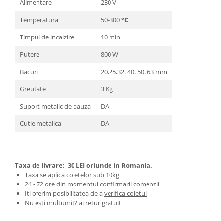
Alimentare
230 V
Zdrobitoare si teascuri
Temperatura
50-300
°C
Teascuri
Timpul de incalzire
10 min
Zdrobitoare electrice
Zdrobitoare electrice & manuale
Putere
800 W
Zdrobitoare manuale
Bacuri
20,25,32, 40, 50, 63 mm
Masini de cusut si accesorii
Greutate
3 Kg
Articole antidaunatori gradina
Suport metalic de pauza
DA
Sere si solarii
Suflante si aspiratoare exterior
Cutie metalica
DA
Unelte altoit
Unelte manuale de gradina -
Taxa de livrare:
30 LEI oriunde in Romania.
Stropitori
Taxa se aplica coletelor sub 10kg
Folie si plase pt plante
24 - 72 ore din momentul confirmarii comenzii
Iti oferim posibilitatea de a
verifica coletul
Masini de maturat manuale
Nu esti multumit? ai retur gratuit
Masini batut stalpi