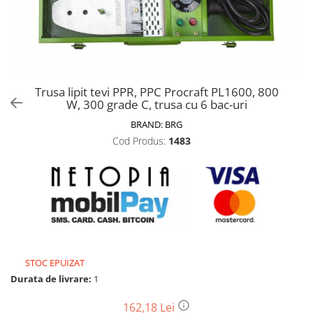
Biciclete, trotinete, triciclete
Biciclete electrice
Triciclete
Gradina
Trusa lipit tevi PPR, PPC Procraft PL1600, 800
Motoburghie si accesorii
W, 300 grade C, trusa cu 6 bac-uri
Accesorii motoburghie
BRAND:
BRG
Motoburghie
Cod Produs:
1483
Drujbe, fierastraie electrice
Drujbe pe benzina
Drujbe cu acumulator
Consumabile drujbe, fierastraie
electrice
Drujbe electrice
STOC EPUIZAT
Unelte electrice busteni
Durata de livrare:
1
Mori cereale si batoze porumb
Batoze - mori desfacat porumb
162,18 Lei