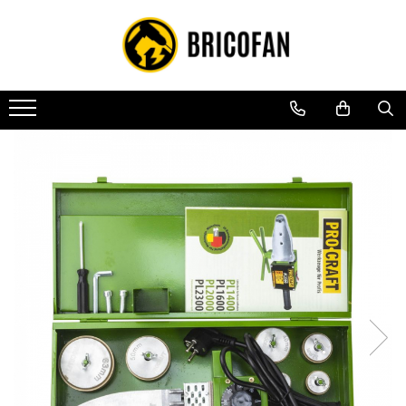
Toate Produsele
Vehicule electrice
Atv
Cu permis
Fără permis
Masini electrice
Motocross
Piese de schimb vehicule electrice
Scutere electrice
Scutere pe benzina
Tricicluri cargo fara permis
Tricicluri persoane
Trotinete electrice