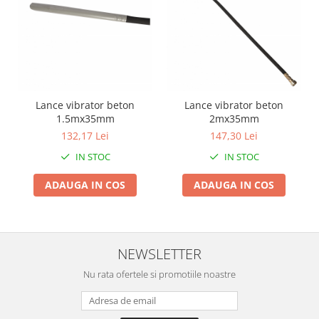
Pentru Casa si Camping
Aragaze, plite, piese butelii de
voiaj
Accesorii aragaze & butelii
Butelii
Gratare
Lance vibrator beton
Lance vibrator beton
1.5mx35mm
2mx35mm
Pirostrii si accesorii pentru gatit
132,17 Lei
147,30 Lei
Plite & aragaze
Iluminat & electrice
IN STOC
IN STOC
Prelungitoare & cabluri electrice
ADAUGA IN COS
ADAUGA IN COS
Becuri
Coliere plastic
Conectori/doze
NEWSLETTER
Corpuri de iluminat
Lampi solare
Nu rata ofertele si promotiile noastre
Lanterne
Lumina de crestere pentru plante