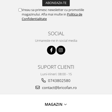
Proiectoare & lampi de lucru
Veioze si Lampi
Vreau sa primesc newsletter cu promotiile
magazinului. Afla mai multe in
Politica de
Cantarire
Confidentialitate
Cantare comerciale
Cantare Corporale
SOCIAL
Aparate de spalat cu presiune si
Urmareste-ne in social media
accesorii
Accesorii aparatele de spalat cu
presiune
Aparate de spalat cu presiune
SUPORT CLIENTI
Instalatii sanitare
Luni-Vineri: 08:00 - 15
Articole si accesorii pentru baie
0743802580
Baterii baie
contact@bricofan.ro
Baterii bucatarie
Baterii cada
Baterii electrice
MAGAZIN
Baterii lavoar