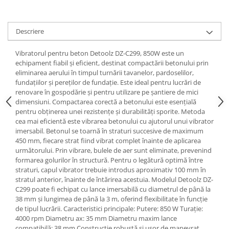
Tractoraș de tuns gazonul
Zootehnie
Descriere
Incubatoare, oparitoare si
deplumatoare
Vibratorul pentru beton Detoolz DZ-C299, 850W este un
Echipamente pentru animale
echipament fiabil și eficient, destinat compactării betonului prin
Aparate de tuns animale
eliminarea aerului în timpul turnării tavanelor, pardoselilor,
Piese si accesorii aparate de tuns
fundațiilor și pereților de fundație. Este ideal pentru lucrări de
animale
renovare în gospodărie și pentru utilizare pe șantiere de mici
dimensiuni. Compactarea corectă a betonului este esențială
Tarcuri animale
pentru obținerea unei rezistențe și durabilități sporite. Metoda
Semanatori
cea mai eficientă este vibrarea betonului cu ajutorul unui vibrator
imersabil. Betonul se toarnă în straturi succesive de maximum
Masini batut stalpi si accesorii
450 mm, fiecare strat fiind vibrat complet înainte de aplicarea
Roabe & accesorii
următorului. Prin vibrare, bulele de aer sunt eliminate, prevenind
formarea golurilor în structură. Pentru o legătură optimă între
Casute gradina si cutii depozitare
straturi, capul vibrator trebuie introdus aproximativ 100 mm în
stratul anterior, înainte de întărirea acestuia. Modelul Detoolz DZ-
Mobilier gradina
C299 poate fi echipat cu lance imersabilă cu diametrul de până la
Corturi, Prelate si plase de
38 mm și lungimea de până la 3 m, oferind flexibilitate în funcție
umbrire
de tipul lucrării. Caracteristici principale: Putere: 850 W Turație:
4000 rpm Diametru ax: 35 mm Diametru maxim lance
Lopeti zapada
compatibilă: 38 mm Construcție robustă și ușor de manevrat