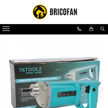
Toate Produsele
Vehicule electrice
Atv
Cu permis
Fără permis
Masini electrice
Motocross
Piese de schimb vehicule electrice
Scutere electrice
Scutere pe benzina
Tricicluri cargo fara permis
Tricicluri persoane
Trotinete electrice