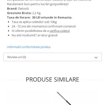
Randament bun pentru lucrări gospodărești
Zdrobitoare si teascuri
Brand:
Detoolz
Teascuri
Greutate Bruta:
2,2 Kg
Taxa de livrare:
30 LEI oriunde in Romania.
Zdrobitoare electrice
Taxa se aplica coletelor sub 10kg
Zdrobitoare electrice & manuale
24 - 72 ore din momentul confirmarii comenzii
Zdrobitoare manuale
Iti oferim posibilitatea de a
verifica coletul
Nu esti multumit? ai retur gratuit
Masini de cusut si accesorii
Articole antidaunatori gradina
Informatii conformitate produs
Sere si solarii
Review-uri
(0)
Suflante si aspiratoare exterior
Unelte altoit
Unelte manuale de gradina -
PRODUSE SIMILARE
Stropitori
Folie si plase pt plante
Masini de maturat manuale
Masini batut stalpi