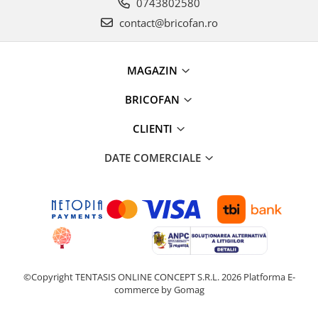
Clesti auto
0743802580
Compresoare auto si pompe
contact@bricofan.ro
Cricuri
Intretinere interior/exterior
MAGAZIN
Modulatoare FM
Perii de zapada si raclete
BRICOFAN
Pompe de transfer
CLIENTI
Decoratiuni, ornamente si articole
Craciun
DATE COMERCIALE
Accesorii si componente craciun
Beteala si ghirlande Craciun
Brazi de Craciun
Costume Craciun
Decoratiuni luminoase exterioare &
interioare
Figurine muzicale
©Copyright TENTASIS ONLINE CONCEPT S.R.L. 2026
Platforma E-
commerce by Gomag
Figurine si decoratiuni Craciun
Furtun - Tub - rola craciun