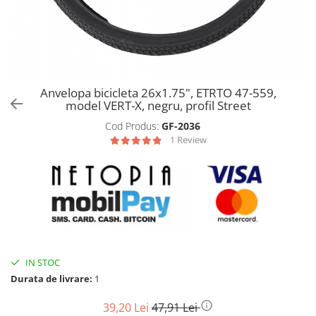
Biciclete, trotinete, triciclete
Biciclete electrice
Triciclete
Gradina
Anvelopa bicicleta 26x1.75", ETRTO 47-559,
Motoburghie si accesorii
model VERT-X, negru, profil Street
Accesorii motoburghie
Cod Produs:
GF-2036
Motoburghie
1 Review
Drujbe, fierastraie electrice
Drujbe pe benzina
Drujbe cu acumulator
Consumabile drujbe, fierastraie
electrice
Drujbe electrice
IN STOC
Unelte electrice busteni
Durata de livrare:
1
Mori cereale si batoze porumb
39,20 Lei
47,91 Lei
Batoze - mori desfacat porumb