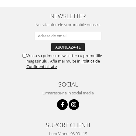
Pentru Casa si Camping
Aragaze, plite, piese butelii de
NEWSLETTER
voiaj
Nu rata ofertele si promotiile noastre
Accesorii aragaze & butelii
Butelii
Gratare
Pirostrii si accesorii pentru gatit
Vreau sa primesc newsletter cu promotiile
Plite & aragaze
magazinului. Afla mai multe in
Politica de
Confidentialitate
Iluminat & electrice
Prelungitoare & cabluri electrice
SOCIAL
Becuri
Coliere plastic
Urmareste-ne in social media
Conectori/doze
Corpuri de iluminat
Lampi solare
SUPORT CLIENTI
Lanterne
Lumina de crestere pentru plante
Luni-Vineri: 08:00 - 15