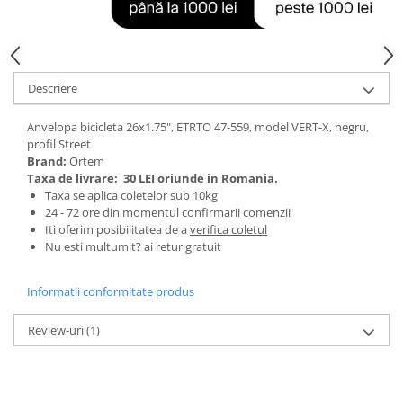
Tractoraș de tuns gazonul
Zootehnie
Incubatoare, oparitoare si
deplumatoare
Descriere
Echipamente pentru animale
Aparate de tuns animale
Anvelopa bicicleta 26x1.75", ETRTO 47-559, model VERT-X, negru,
Piese si accesorii aparate de tuns
profil Street
Brand:
Ortem
animale
Taxa de livrare:
30 LEI oriunde in Romania.
Tarcuri animale
Taxa se aplica coletelor sub 10kg
Semanatori
24 - 72 ore din momentul confirmarii comenzii
Iti oferim posibilitatea de a
verifica coletul
Masini batut stalpi si accesorii
Nu esti multumit? ai retur gratuit
Roabe & accesorii
Informatii conformitate produs
Casute gradina si cutii depozitare
Mobilier gradina
Review-uri
(1)
Corturi, Prelate si plase de
umbrire
Lopeti zapada