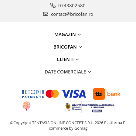
Proiectoare & lampi de lucru
0743802580
Veioze si Lampi
contact@bricofan.ro
Cantarire
Cantare comerciale
MAGAZIN
Cantare Corporale
Aparate de spalat cu presiune si
BRICOFAN
accesorii
CLIENTI
Accesorii aparatele de spalat cu
presiune
DATE COMERCIALE
Aparate de spalat cu presiune
Instalatii sanitare
Articole si accesorii pentru baie
Baterii baie
Baterii bucatarie
Baterii cada
Baterii electrice
©Copyright TENTASIS ONLINE CONCEPT S.R.L. 2026
Platforma E-
commerce by Gomag
Baterii lavoar