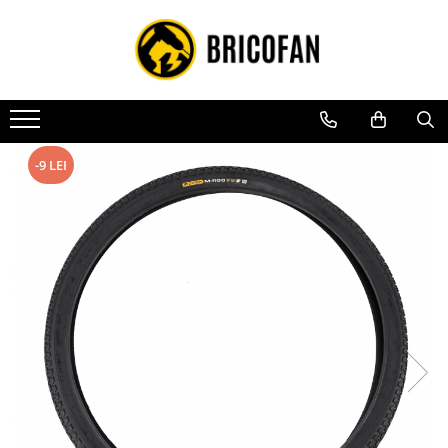
Toate Produsele
Vehicule electrice
Atv
Cu permis
-9 LEI
Fără permis
Masini electrice
Motocross
Piese de schimb vehicule electrice
Scutere electrice
Scutere pe benzina
Tricicluri cargo fara permis
Tricicluri persoane
Trotinete electrice