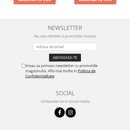
Pentru Casa si Camping
Aragaze, plite, piese butelii de
voiaj
Accesorii aragaze & butelii
NEWSLETTER
Butelii
Nu rata ofertele si promotiile noastre
Gratare
Pirostrii si accesorii pentru gatit
Plite & aragaze
Iluminat & electrice
Vreau sa primesc newsletter cu promotiile
magazinului. Afla mai multe in
Politica de
Prelungitoare & cabluri electrice
Confidentialitate
Becuri
Coliere plastic
SOCIAL
Conectori/doze
Urmareste-ne in social media
Corpuri de iluminat
Lampi solare
Lanterne
Lumina de crestere pentru plante