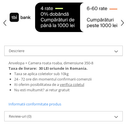
Tractoraș de tuns gazonul
Zootehnie
Incubatoare, oparitoare si
deplumatoare
Echipamente pentru animale
Aparate de tuns animale
Piese si accesorii aparate de tuns
Descriere
animale
Tarcuri animale
Anvelopa + Camera roata roaba, dimensiune 350-8
Semanatori
Taxa de livrare:
30 LEI oriunde in Romania.
Taxa se aplica coletelor sub 10kg
Masini batut stalpi si accesorii
24 - 72 ore din momentul confirmarii comenzii
Roabe & accesorii
Iti oferim posibilitatea de a
verifica coletul
Nu esti multumit? ai retur gratuit
Casute gradina si cutii depozitare
Mobilier gradina
Informatii conformitate produs
Corturi, Prelate si plase de
umbrire
Review-uri
(0)
Lopeti zapada