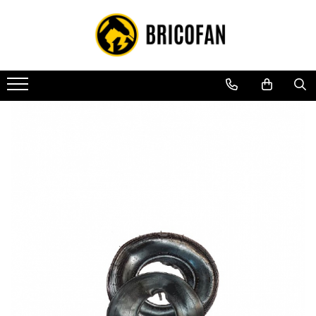
Toate Produsele
Vehicule electrice
Atv
Cu permis
Fără permis
Masini electrice
Motocross
Piese de schimb vehicule electrice
Scutere electrice
Scutere pe benzina
Tricicluri cargo fara permis
Tricicluri persoane
Trotinete electrice