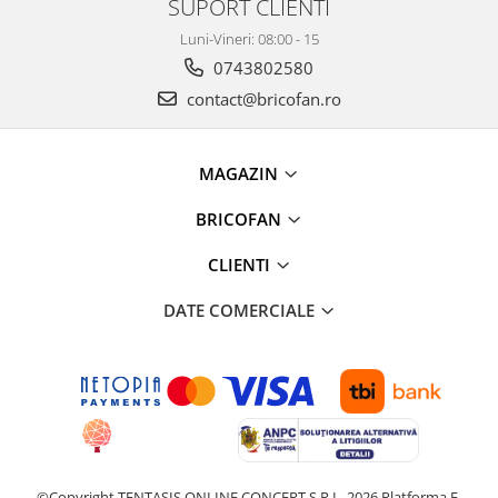
SUPORT CLIENTI
Proiectoare & lampi de lucru
Luni-Vineri: 08:00 - 15
Veioze si Lampi
0743802580
Cantarire
contact@bricofan.ro
Cantare comerciale
Cantare Corporale
Aparate de spalat cu presiune si
MAGAZIN
accesorii
BRICOFAN
Accesorii aparatele de spalat cu
presiune
CLIENTI
Aparate de spalat cu presiune
Instalatii sanitare
DATE COMERCIALE
Articole si accesorii pentru baie
Baterii baie
Baterii bucatarie
Baterii cada
Baterii electrice
Baterii lavoar
©Copyright TENTASIS ONLINE CONCEPT S.R.L. 2026
Platforma E-