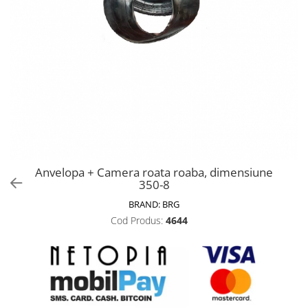
Biciclete, trotinete, triciclete
Biciclete electrice
Triciclete
Gradina
Motoburghie si accesorii
Accesorii motoburghie
Motoburghie
Drujbe, fierastraie electrice
Anvelopa + Camera roata roaba, dimensiune
Drujbe pe benzina
350-8
Drujbe cu acumulator
BRAND:
BRG
Consumabile drujbe, fierastraie
Cod Produs:
4644
electrice
Drujbe electrice
Unelte electrice busteni
Mori cereale si batoze porumb
Batoze - mori desfacat porumb