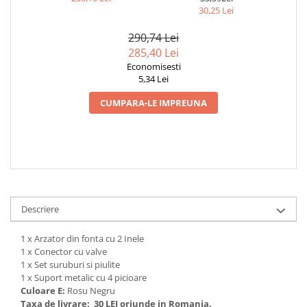
30,25 Lei
Zdrobitoare si teascuri
Teascuri
290,74 Lei
285,40 Lei
Zdrobitoare electrice
Economisesti
Zdrobitoare electrice & manuale
5,34 Lei
Zdrobitoare manuale
CUMPARA-LE IMPREUNA
Masini de cusut si accesorii
Articole antidaunatori gradina
Sere si solarii
Suflante si aspiratoare exterior
Unelte altoit
Descriere
Unelte manuale de gradina -
Stropitori
1 x Arzator din fonta cu 2 Inele
1 x Conector cu valve
Folie si plase pt plante
1 x Set suruburi si piulite
Masini de maturat manuale
1 x Suport metalic cu 4 picioare
Culoare E:
Rosu Negru
Masini batut stalpi
Taxa de livrare:
30 LEI oriunde in Romania.