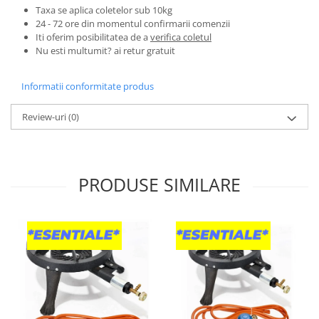
Pentru Casa si Camping
Taxa se aplica coletelor sub 10kg
24 - 72 ore din momentul confirmarii comenzii
Aragaze, plite, piese butelii de
Iti oferim posibilitatea de a
verifica coletul
voiaj
Nu esti multumit? ai retur gratuit
Accesorii aragaze & butelii
Butelii
Informatii conformitate produs
Gratare
Review-uri
(0)
Pirostrii si accesorii pentru gatit
Plite & aragaze
Iluminat & electrice
Prelungitoare & cabluri electrice
PRODUSE SIMILARE
Becuri
Coliere plastic
Conectori/doze
Corpuri de iluminat
Lampi solare
Lanterne
Lumina de crestere pentru plante