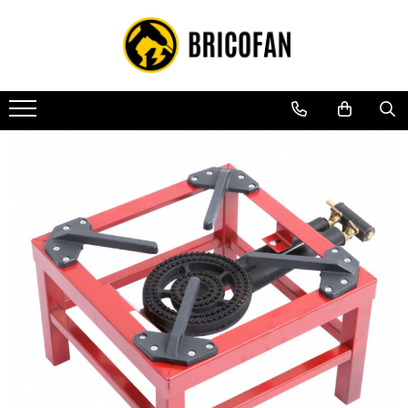
Toate Produsele
Vehicule electrice
Atv
Cu permis
Fără permis
Masini electrice
Motocross
Piese de schimb vehicule electrice
Scutere electrice
Scutere pe benzina
Tricicluri cargo fara permis
Tricicluri persoane
Trotinete electrice