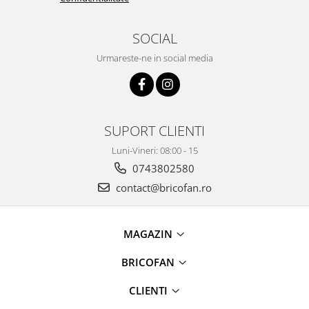
Chiuvete bucatarie compozit
Chiuvete inox
SOCIAL
Coloane de dus
Urmareste-ne in social media
Robineti
Scari
Tapet 3D Autoadeziv
Climatizare si echipamente de
SUPORT CLIENTI
incalzire
Luni-Vineri: 08:00 - 15
Aere conditionate
0743802580
Echipamente pt incalzire
contact@bricofan.ro
Panouri solare
Paturi electrice cu incalzire
Sobe pe lemne
MAGAZIN
Umidificatoare
BRICOFAN
Ventilatoare
Kituri de siguranta si supravietuire
CLIENTI
Kit-uri siguranta auto