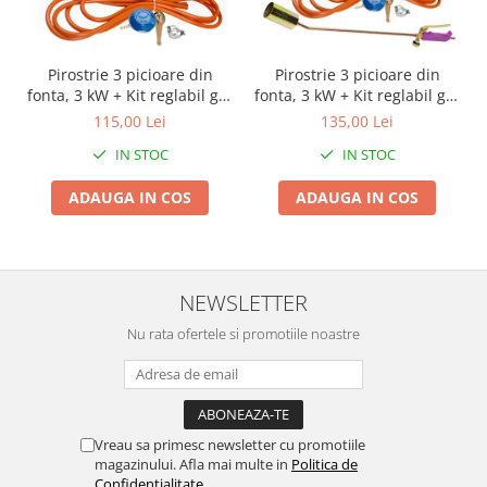
Proiectoare & lampi de lucru
Veioze si Lampi
Cantarire
Pirostrie 3 picioare din
Pirostrie 3 picioare din
fonta, 3 kW + Kit reglabil gpl
fonta, 3 kW + Kit reglabil gpl
Cantare comerciale
RH-10 + Tub flex 2M+2
RH-10 + Tub flex 2M+2
115,00 Lei
135,00 Lei
Cantare Corporale
Coliere
Coliere + Arzator
IN STOC
IN STOC
Aparate de spalat cu presiune si
accesorii
ADAUGA IN COS
ADAUGA IN COS
Accesorii aparatele de spalat cu
presiune
Aparate de spalat cu presiune
Instalatii sanitare
NEWSLETTER
Articole si accesorii pentru baie
Nu rata ofertele si promotiile noastre
Baterii baie
Baterii bucatarie
Baterii cada
Baterii electrice
Vreau sa primesc newsletter cu promotiile
magazinului. Afla mai multe in
Politica de
Baterii lavoar
Confidentialitate