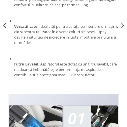
Pentru Casa si Camping
confortul în utilizare, chiar și pe termen lung.
Aragaze, plite, piese butelii de
voiaj
Accesorii aragaze & butelii
Versatilitate:
Ideal atât pentru curățarea interiorului mașinii,
cât și pentru utilizarea în diverse colțuri ale casei, Flippy
Butelii
devine aliatul tău de încredere în lupta împotriva prafului și a
Gratare
murdăriei.
Pirostrii si accesorii pentru gatit
Plite & aragaze
Iluminat & electrice
Filtru Lavabil:
Aspiratorul este dotat cu un filtru lavabil, care
nu doar că îmbunătățește performanța de aspirație, dar
Prelungitoare & cabluri electrice
contribuie și la protejarea mediului înconjurător.
Becuri
Coliere plastic
Conectori/doze
Corpuri de iluminat
Lampi solare
Lanterne
Lumina de crestere pentru plante