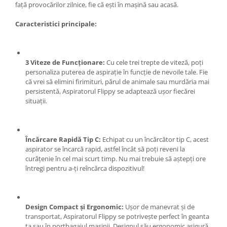
față provocărilor zilnice, fie că ești în mașină sau acasă.
Zdrobitoare si teascuri
Caracteristici principale:
Teascuri
Zdrobitoare electrice
Zdrobitoare electrice & manuale
3 Viteze de Funcționare:
Cu cele trei trepte de viteză, poți
Zdrobitoare manuale
personaliza puterea de aspirație în funcție de nevoile tale. Fie
Masini de cusut si accesorii
că vrei să elimini firimituri, părul de animale sau murdăria mai
persistentă, Aspiratorul Flippy se adaptează ușor fiecărei
Articole antidaunatori gradina
situații.
Sere si solarii
Suflante si aspiratoare exterior
Încărcare Rapidă Tip C:
Echipat cu un încărcător tip C, acest
Unelte altoit
aspirator se încarcă rapid, astfel încât să poți reveni la
Unelte manuale de gradina -
curățenie în cel mai scurt timp. Nu mai trebuie să aștepți ore
întregi pentru a-ți reîncărca dispozitivul!
Stropitori
Folie si plase pt plante
Masini de maturat manuale
Design Compact și Ergonomic:
Ușor de manevrat și de
transportat, Aspiratorul Flippy se potrivește perfect în geanta
Masini batut stalpi
ta sau în portbagajul mașinii. Designul său ergonomic asigură