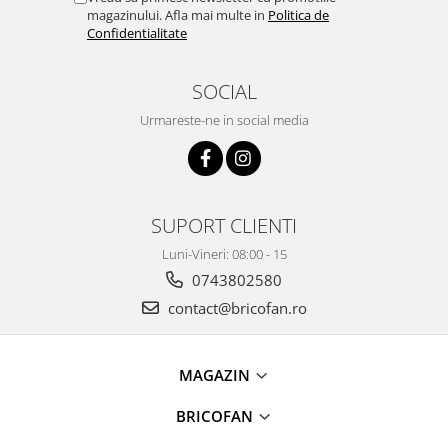
magazinului. Afla mai multe in
Politica de
Masini tocat carne electrice
Confidentialitate
Mixere
Oale si Cratite
SOCIAL
Oale sub presiune
Urmareste-ne in social media
Pahare / Sticle cu Pai / Cani termos
Palnii
Storcatoare
Tavi copt
SUPORT CLIENTI
Tigai
Luni-Vineri: 08:00 - 15
Ustensile de bucatarie
0743802580
Auto
contact@bricofan.ro
Stații încărcare vehicule electrice
Anvelope auto
Chingi
MAGAZIN
Clesti auto
BRICOFAN
Compresoare auto si pompe
Cricuri