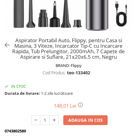
Biciclete, trotinete, triciclete
Biciclete electrice
Triciclete
Gradina
Aspirator Portabil Auto, Flippy, pentru Casa si
Motoburghie si accesorii
Masina, 3 Viteze, Incarcator Tip-C cu Incarcare
Rapida, Tub Prelungitor, 2000mAh, 7 Capete de
Accesorii motoburghie
Aspirare si Suflare, 21x20x6.5 cm, Negru
Motoburghie
BRAND:
Flippy
Drujbe, fierastraie electrice
Cod Produs:
teo-133402
Drujbe pe benzina
Drujbe cu acumulator
IN STOC
Durata de livrare:
1-2 zile lucrătoare
Consumabile drujbe, fierastraie
electrice
148,01 Lei
Drujbe electrice
Unelte electrice busteni
ADAUGA IN COS
Mori cereale si batoze porumb
0743802580
Batoze - mori desfacat porumb