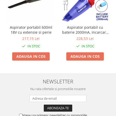
Umerase pentru haine si suporturi
Uscatoare si standere haine
Bucatarie si electrocasnice
Masini de carnati si accesorii
Aspirator portabil 600ml
Aspirator portabil cu
Espressoare si cafetiere
18V cu extensie si perie
baterie 2000mA, incarcare
Masini de piper si nuci
prin cablu tip C - ELVC2026,
217,15 Lei
228,53 Lei
EMTOP
Accesorii si consumabile masini de
IN STOC
IN STOC
tocat carne
Autocolant de bucatarie
ADAUGA IN COS
ADAUGA IN COS
Blendere
Ceaune
Dozatoare
NEWSLETTER
Fete de masa
Fierbatoare
Nu rata ofertele si promotiile noastre
Friteuze
Genti Termoizolante Mancare
Magneti de frigider
Masini de tocat manuale
Vreau sa primesc newsletter cu promotiile