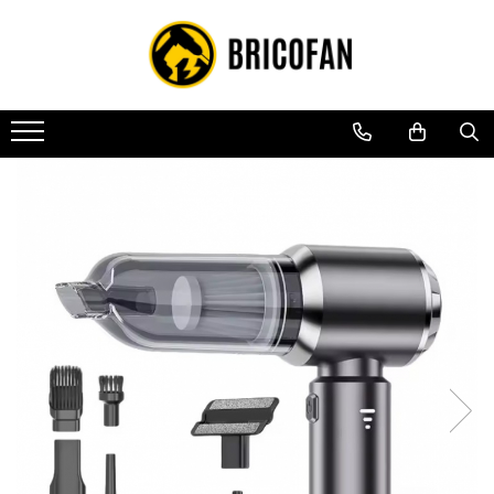
Toate Produsele
Vehicule electrice
Atv
Cu permis
Fără permis
Masini electrice
Motocross
Piese de schimb vehicule electrice
Scutere electrice
Scutere pe benzina
Tricicluri cargo fara permis
Tricicluri persoane
Trotinete electrice