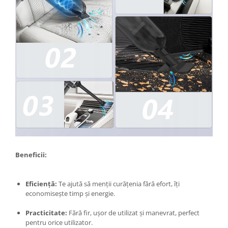
Proiectoare & lampi de lucru
Veioze si Lampi
Cantarire
Cantare comerciale
Cantare Corporale
Aparate de spalat cu presiune si
accesorii
Accesorii aparatele de spalat cu
presiune
Aparate de spalat cu presiune
Instalatii sanitare
Articole si accesorii pentru baie
Beneficii:
Baterii baie
Baterii bucatarie
Eficiență:
Te ajută să menții curățenia fără efort, îți
Baterii cada
economisește timp și energie.
Baterii electrice
Practicitate:
Fără fir, ușor de utilizat și manevrat, perfect
Baterii lavoar
pentru orice utilizator.