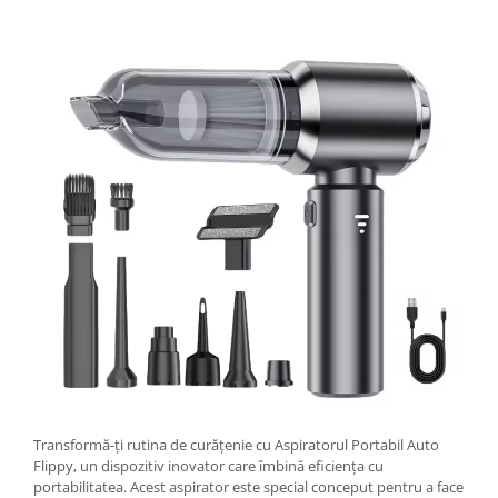
Tractoraș de tuns gazonul
Zootehnie
Incubatoare, oparitoare si
deplumatoare
Echipamente pentru animale
Aparate de tuns animale
Piese si accesorii aparate de tuns
animale
Tarcuri animale
Semanatori
Masini batut stalpi si accesorii
Roabe & accesorii
Casute gradina si cutii depozitare
Mobilier gradina
Corturi, Prelate si plase de
Transformă-ți rutina de curățenie cu Aspiratorul Portabil Auto
umbrire
Flippy, un dispozitiv inovator care îmbină eficiența cu
Lopeti zapada
portabilitatea. Acest aspirator este special conceput pentru a face