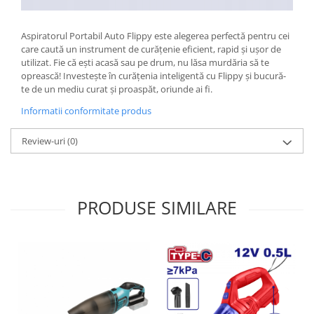
Kit-uri Supravietuire si Accesorii
Camping
Aspiratorul Portabil Auto Flippy este alegerea perfectă pentru cei
Curatenie si menaj
care caută un instrument de curățenie eficient, rapid și ușor de
utilizat. Fie că ești acasă sau pe drum, nu lăsa murdăria să te
Accesorii ingrijire casa
oprească! Investește în curățenia inteligentă cu Flippy și bucură-
Accesorii maturi, mopuri si galeti
te de un mediu curat și proaspăt, oriunde ai fi.
Aparate de calcat
Informatii conformitate produs
Aspiratoare electrice
Cutii depozitare diverse
Review-uri
(0)
Cutii depozitare medicamente
Cutii pentru chei
Dulapuri si rafturi de depozitare
PRODUSE SIMILARE
Maturi, mopuri si galeti
Organizatoare imbracaminte si
incaltaminte
Perii de curatare
Perii si aparate scame
Stergatoare geam