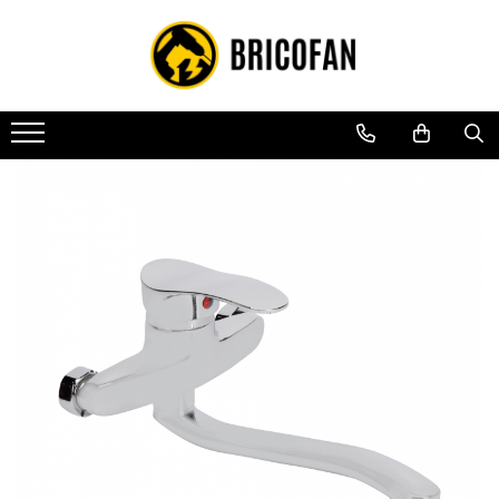
Toate Produsele
Vehicule electrice
Atv
Cu permis
Fără permis
Masini electrice
Motocross
Piese de schimb vehicule electrice
Scutere electrice
Scutere pe benzina
Tricicluri cargo fara permis
Tricicluri persoane
Trotinete electrice