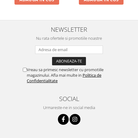
Pentru Casa si Camping
Aragaze, plite, piese butelii de
voiaj
NEWSLETTER
Accesorii aragaze & butelii
Butelii
Nu rata ofertele si promotiile noastre
Gratare
Pirostrii si accesorii pentru gatit
Plite & aragaze
Iluminat & electrice
Vreau sa primesc newsletter cu promotiile
magazinului. Afla mai multe in
Politica de
Prelungitoare & cabluri electrice
Confidentialitate
Becuri
Coliere plastic
SOCIAL
Conectori/doze
Urmareste-ne in social media
Corpuri de iluminat
Lampi solare
Lanterne
Lumina de crestere pentru plante