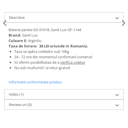
Tractoraș de tuns gazonul
Zootehnie
Descriere
Incubatoare, oparitoare si
deplumatoare
Baterie perete DS-91018, Sanit Lux GF-1144
Echipamente pentru animale
Brand:
Sanit Lux
Aparate de tuns animale
Culoare E:
Argintiu
Piese si accesorii aparate de tuns
Taxa de livrare:
30 LEI oriunde in Romania.
animale
Taxa se aplica coletelor sub 10kg
24 - 72 ore din momentul confirmarii comenzii
Tarcuri animale
Iti oferim posibilitatea de a
verifica coletul
Semanatori
Nu esti multumit? ai retur gratuit
Masini batut stalpi si accesorii
Informatii conformitate produs
Roabe & accesorii
Casute gradina si cutii depozitare
Video
(1)
Mobilier gradina
Review-uri
(0)
Corturi, Prelate si plase de
umbrire
Lopeti zapada