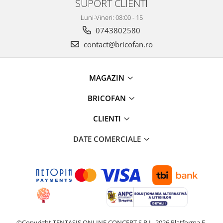
SUPORT CLIENTI
Proiectoare & lampi de lucru
Luni-Vineri: 08:00 - 15
Veioze si Lampi
0743802580
Cantarire
contact@bricofan.ro
Cantare comerciale
Cantare Corporale
Aparate de spalat cu presiune si
MAGAZIN
accesorii
BRICOFAN
Accesorii aparatele de spalat cu
presiune
CLIENTI
Aparate de spalat cu presiune
Instalatii sanitare
DATE COMERCIALE
Articole si accesorii pentru baie
Baterii baie
Baterii bucatarie
Baterii cada
Baterii electrice
Baterii lavoar
©Copyright TENTASIS ONLINE CONCEPT S.R.L. 2026
Platforma E-