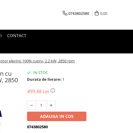
0743802580
0,00
I
CONTACT
tor electric 100% cupru, 2.2 kW, 2850 rpm
n cu
IN STOC
W, 2850
Durata de livrare:
1
499,48 Lei
ADAUGA IN COS
0743802580