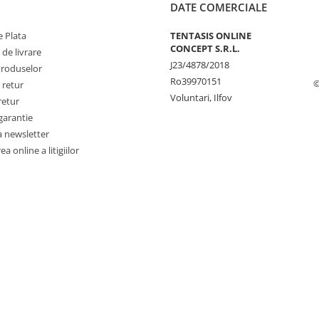
DATE COMERCIALE
 Plata
TENTASIS ONLINE
CONCEPT S.R.L.
 de livrare
J23/4878/2018
Produselor
Ro39970151
©
 retur
Voluntari, Ilfov
retur
garantie
a newsletter
a online a litigiilor