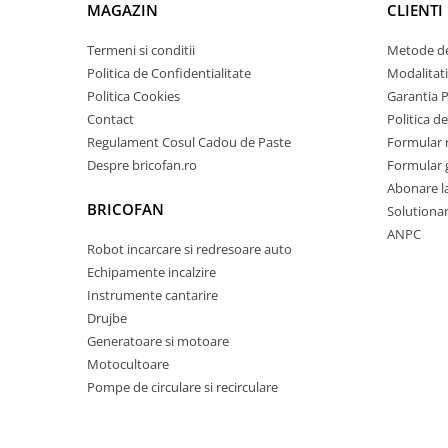
MAGAZIN
CLIENTI
Pentru Casa si Camping
Aragaze, plite, piese butelii de
Termeni si conditii
Metode de
voiaj
Politica de Confidentialitate
Modalitati
Accesorii aragaze & butelii
Politica Cookies
Garantia 
Butelii
Contact
Politica de
Regulament Cosul Cadou de Paste
Formular 
Gratare
Despre bricofan.ro
Formular 
Pirostrii si accesorii pentru gatit
Abonare l
Plite & aragaze
BRICOFAN
Solutionare
Iluminat & electrice
ANPC
Robot incarcare si redresoare auto
Prelungitoare & cabluri electrice
Echipamente incalzire
Becuri
Instrumente cantarire
Coliere plastic
Drujbe
Conectori/doze
Generatoare si motoare
Corpuri de iluminat
Motocultoare
Lampi solare
Pompe de circulare si recirculare
Lanterne
Lumina de crestere pentru plante