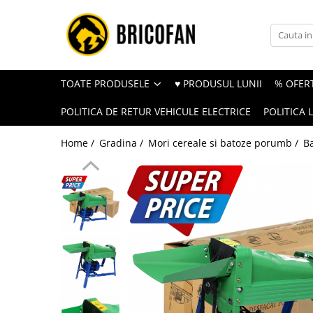
Toate Produsele
Vehicule electrice
TOATE PRODUSELE
♥ PRODUSUL LUNII
% OFERT
Atv
POLITICA DE RETUR VEHICULE ELECTRICE
POLITICA 
Cu permis
Fără permis
Home /
Gradina /
Mori cereale si batoze porumb /
B
Masini electrice
Motocross
Piese de schimb vehicule electrice
Scutere electrice
Scutere pe benzina
Tricicluri cargo fara permis
Tricicluri persoane
Trotinete electrice