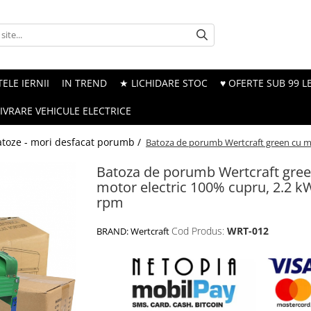
ELE IERNII
IN TREND
★ LICHIDARE STOC
♥ OFERTE SUB 99 LE
LIVRARE VEHICULE ELECTRICE
atoze - mori desfacat porumb /
Batoza de porumb Wertcraft green cu mo
Batoza de porumb Wertcraft gree
motor electric 100% cupru, 2.2 k
rpm
Cod Produs:
WRT-012
BRAND:
Wertcraft