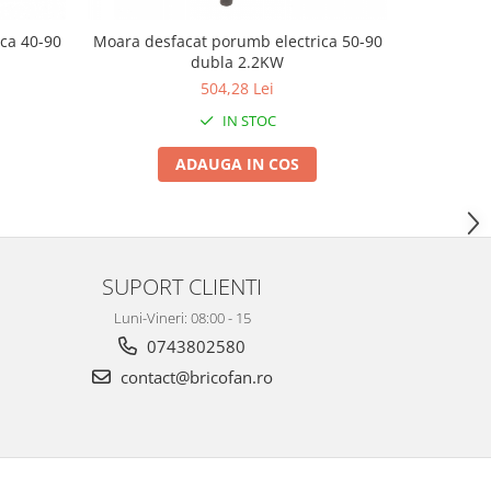
ca 40-90
Moara desfacat porumb electrica 50-90
Batoza por
dubla 2.2KW
504,28 Lei
IN STOC
ADAUGA IN COS
SUPORT CLIENTI
Luni-Vineri: 08:00 - 15
0743802580
contact@bricofan.ro