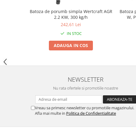
Zdrobitoare si teascuri
Batoza de porumb simpla Wertcraft AGR
Batoza
Teascuri
2.2 KW, 300 kg/h
W, P
Zdrobitoare electrice
242,61 Lei
Zdrobitoare electrice & manuale
IN STOC
Zdrobitoare manuale
ADAUGA IN COS
Masini de cusut si accesorii
Articole antidaunatori gradina
Sere si solarii
Suflante si aspiratoare exterior
NEWSLETTER
Unelte altoit
Nu rata ofertele si promotiile noastre
Unelte manuale de gradina -
Stropitori
Vreau sa primesc newsletter cu promotiile magazinului.
Folie si plase pt plante
Afla mai multe in
Politica de Confidentialitate
Masini de maturat manuale
Masini batut stalpi