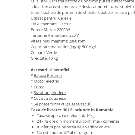
Cu ajutorul acestei batoze de porumb puteti curata foart
Granulatoare
stiuleti. In aceasta moara de desfacat puteti turna stiuleti 
Mori pentru cereale
toate boabele de porumb de stiulete, boabele ies pe o parte
Utilizat pentru: Cereale
Mori pentru fructe si legume
Tip Alimentare: Electric
Mori pentru furaje
Putere Motor: 2200 W
Tensiune Alimentare: 220 V
Mori pentru furaje si resturi
Viteza maxima(rpm): 2860 rpm
vegetale
Capacitate maruntire (kg/h): 500 Kg/h
Motoare granulatoare
Culoare: Verde
Piese si accesorii mori
Greutate: 10 kg
Tocatoare furaje si crengi
Accesorii si beneficii:
Tocatoare furaje
*
Batoza Porumb
*
Motor electric
Consumabile si acesorii tocatoare
*
Curea
Tocatoare crengi
*
Suruburi prindere
Motocoase, Trimmere si Masini de
*
Cuva cu doua iesiri
tuns gazon
*
Se poate turna cu galeata/sacul
Taxa de livrare:
30 LEI oriunde in Romania.
Motocositori cu motoare 2T
Taxa se aplica coletelor sub 10kg
Trimmere electrice
24 - 72 ore din momentul confirmarii comenzii
Iti oferim posibilitatea de a
verifica coletul
Masini de tuns gazon pe benzina
Nu esti multumit? ai retur gratuit