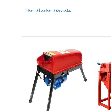
Tractoraș de tuns gazonul
Zootehnie
Informatii conformitate produs
Incubatoare, oparitoare si
deplumatoare
Echipamente pentru animale
Aparate de tuns animale
Piese si accesorii aparate de tuns
animale
Tarcuri animale
Semanatori
Masini batut stalpi si accesorii
Roabe & accesorii
Casute gradina si cutii depozitare
Mobilier gradina
Corturi, Prelate si plase de
umbrire
Lopeti zapada