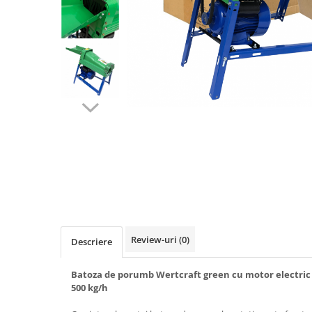
Biciclete, trotinete, triciclete
Biciclete electrice
Triciclete
Gradina
Motoburghie si accesorii
Accesorii motoburghie
Motoburghie
Drujbe, fierastraie electrice
Drujbe pe benzina
Drujbe cu acumulator
Consumabile drujbe, fierastraie
electrice
Review-uri
(0)
Descriere
Drujbe electrice
Unelte electrice busteni
Batoza de porumb Wertcraft green cu motor electric 
Mori cereale si batoze porumb
500 kg/h
Batoze - mori desfacat porumb