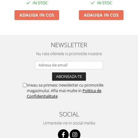
IN STOC
IN STOC
Pentru Casa si Camping
Aragaze, plite, piese butelii de
ADAUGA IN COS
ADAUGA IN COS
voiaj
Accesorii aragaze & butelii
Butelii
NEWSLETTER
Gratare
Pirostrii si accesorii pentru gatit
Nu rata ofertele si promotiile noastre
Plite & aragaze
Iluminat & electrice
Prelungitoare & cabluri electrice
Vreau sa primesc newsletter cu promotiile
Becuri
magazinului. Afla mai multe in
Politica de
Coliere plastic
Confidentialitate
Conectori/doze
Corpuri de iluminat
SOCIAL
Lampi solare
Urmareste-ne in social media
Lanterne
Lumina de crestere pentru plante