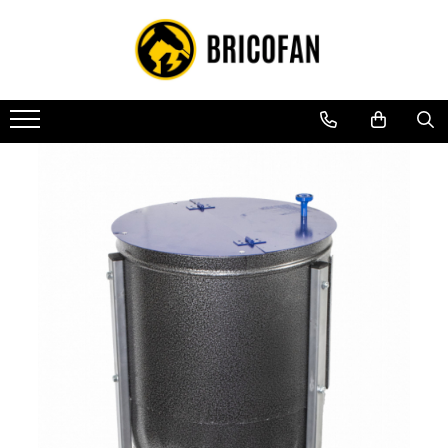
Toate Produsele
Vehicule electrice
Atv
Cu permis
Fără permis
Masini electrice
Motocross
Piese de schimb vehicule electrice
Scutere electrice
Scutere pe benzina
Tricicluri cargo fara permis
Tricicluri persoane
Trotinete electrice