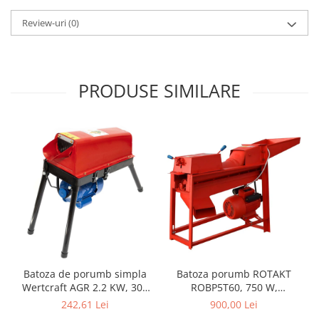
Zdrobitoare si teascuri
Review-uri
(0)
Teascuri
Zdrobitoare electrice
Zdrobitoare electrice & manuale
PRODUSE SIMILARE
Zdrobitoare manuale
Masini de cusut si accesorii
Articole antidaunatori gradina
Sere si solarii
Suflante si aspiratoare exterior
Unelte altoit
Unelte manuale de gradina -
Stropitori
Folie si plase pt plante
Batoza de porumb simpla
Batoza porumb ROTAKT
Masini de maturat manuale
Wertcraft AGR 2.2 KW, 300
ROBP5T60, 750 W,
kg/h
Productivitate de 1000
242,61 Lei
900,00 Lei
Masini batut stalpi
kg/oră