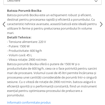
Descriere
Tractoraș de tuns gazonul
Zootehnie
Batoza Porumb Bocika
Incubatoare, oparitoare si
Batoza porumb Bocika este un echipament robust și eficient,
deplumatoare
destinat pentru procesarea rapidă și eficientă a porumbului. Cu
caracteristici tehnice avansate, această batoză este ideală pentru
Echipamente pentru animale
utilizare în ferme și pentru prelucrarea porumbului în volume
Aparate de tuns animale
mari.
Detalii Tehnice:
Piese si accesorii aparate de tuns
- Tensiune alimentare: 220 V
animale
- Putere: 1500 W
Tarcuri animale
- Productivitate: 600 kg/h
Semanatori
- Volum cuvă: 45 L
- Viteza rotație: 2900 rot/min
Masini batut stalpi si accesorii
Batoza porumb Bocika oferă o putere de 1500 W și o
productivitate de 600 kg/h, ceea ce o face potrivită pentru sarcini
Roabe & accesorii
mari de procesare. Volumul cuvei de 45 litri permite încărcarea și
Casute gradina si cutii depozitare
procesarea unei cantități considerabile de porumb într-o singură
sesiune. Cu o viteză de rotație de 2900 rot/min, batoza asigură o
Mobilier gradina
eficiență sporită și o performanță constantă, fiind un instrument
Corturi, Prelate si plase de
esențial pentru optimizarea procesului de prelucrare a
porumbului.
umbrire
Informatii conformitate produs
Lopeti zapada