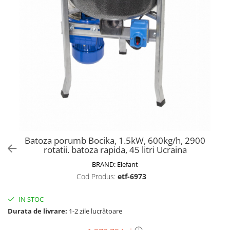
Biciclete, trotinete, triciclete
Biciclete electrice
Triciclete
Gradina
Motoburghie si accesorii
Accesorii motoburghie
Motoburghie
Drujbe, fierastraie electrice
Drujbe pe benzina
Batoza porumb Bocika, 1.5kW, 600kg/h, 2900
Drujbe cu acumulator
rotatii. batoza rapida, 45 litri Ucraina
Consumabile drujbe, fierastraie
BRAND:
Elefant
electrice
Cod Produs:
etf-6973
Drujbe electrice
Unelte electrice busteni
IN STOC
Mori cereale si batoze porumb
Durata de livrare:
1-2 zile lucrătoare
Batoze - mori desfacat porumb