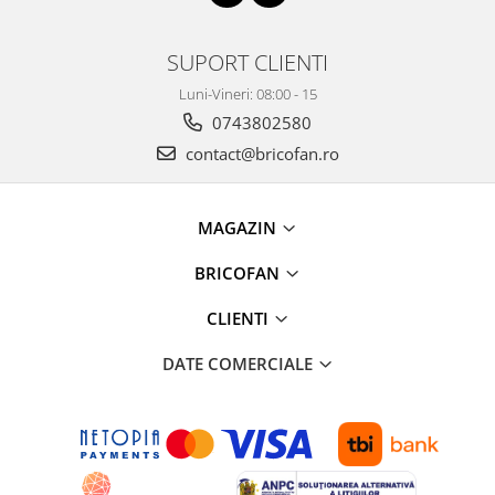
Proiectoare & lampi de lucru
Veioze si Lampi
SUPORT CLIENTI
Cantarire
Luni-Vineri: 08:00 - 15
Cantare comerciale
0743802580
Cantare Corporale
contact@bricofan.ro
Aparate de spalat cu presiune si
accesorii
Accesorii aparatele de spalat cu
MAGAZIN
presiune
Aparate de spalat cu presiune
BRICOFAN
Instalatii sanitare
CLIENTI
Articole si accesorii pentru baie
Baterii baie
DATE COMERCIALE
Baterii bucatarie
Baterii cada
Baterii electrice
Baterii lavoar