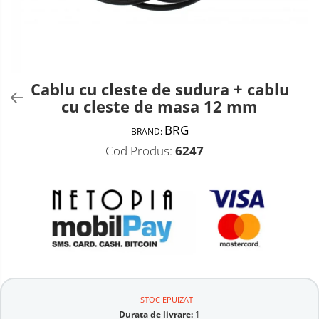
Biciclete, trotinete, triciclete
Biciclete electrice
Gradina
Triciclete
Motoburghie si accesorii
Cablu cu cleste de sudura + cablu
cu cleste de masa 12 mm
Accesorii motoburghie
Motoburghie
BRG
BRAND:
Drujbe, fierastraie electrice
Cod Produs:
6247
Drujbe pe benzina
Drujbe cu acumulator
Consumabile drujbe, fierastraie
electrice
Drujbe electrice
Unelte electrice busteni
Mori cereale si batoze porumb
Batoze - mori desfacat porumb
STOC EPUIZAT
Durata de livrare:
1
Granulatoare