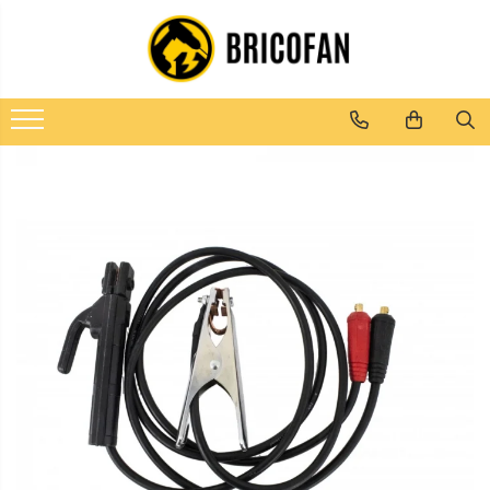
Toate Produsele
Vehicule electrice
Atv
Cu permis
Fără permis
Masini electrice
Motocross
Piese de schimb vehicule electrice
Scutere electrice
Scutere pe benzina
Tricicluri cargo fara permis
Tricicluri persoane
Trotinete electrice