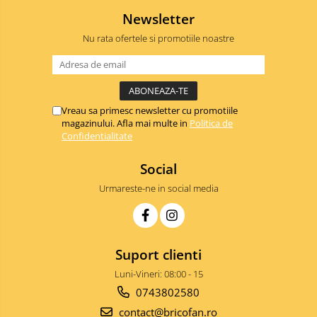
Pentru Casa si Camping
Newsletter
Aragaze, plite, piese butelii de
Nu rata ofertele si promotiile noastre
voiaj
Accesorii aragaze & butelii
Butelii
Gratare
Vreau sa primesc newsletter cu promotiile
magazinului. Afla mai multe in
Politica de
Pirostrii si accesorii pentru gatit
Confidentialitate
Plite & aragaze
Iluminat & electrice
Social
Prelungitoare & cabluri electrice
Urmareste-ne in social media
Becuri
Coliere plastic
Conectori/doze
Suport clienti
Corpuri de iluminat
Luni-Vineri: 08:00 - 15
Lampi solare
0743802580
Lanterne
contact@bricofan.ro