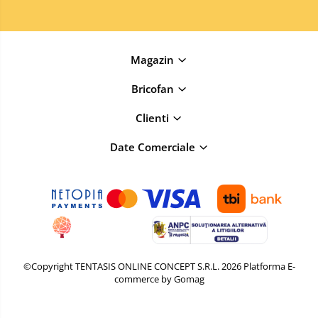
Lumina de crestere pentru plante
Proiectoare & lampi de lucru
Veioze si Lampi
Magazin
Cantarire
Cantare comerciale
Bricofan
Cantare Corporale
Clienti
Aparate de spalat cu presiune si
accesorii
Date Comerciale
Accesorii aparatele de spalat cu
presiune
Aparate de spalat cu presiune
Instalatii sanitare
Articole si accesorii pentru baie
Baterii baie
©Copyright TENTASIS ONLINE CONCEPT S.R.L. 2026
Platforma E-
Baterii bucatarie
commerce by Gomag
Baterii cada
Baterii electrice