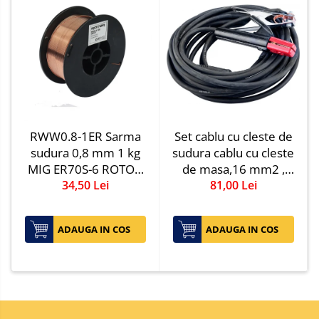
Zdrobitoare si teascuri
Teascuri
Zdrobitoare electrice
Zdrobitoare electrice & manuale
Zdrobitoare manuale
Masini de cusut si accesorii
RWW0.8-1ER Sarma
Set cablu cu cleste de
Articole antidaunatori gradina
sudura 0,8 mm 1 kg
sudura cablu cu cleste
Sere si solarii
MIG ER70S-6 ROTOR
de masa,16 mm2 ,
Suflante si aspiratoare exterior
din cupru
34,50 Lei
81,00 Lei
300A
Unelte altoit
Unelte manuale de gradina -
ADAUGA IN COS
ADAUGA IN COS
Stropitori
Folie si plase pt plante
Masini de maturat manuale
Masini batut stalpi